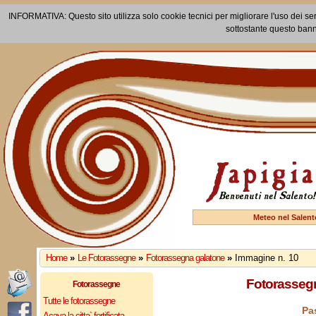
INFORMATIVA: Questo sito utilizza solo cookie tecnici per migliorare l'uso dei ser
sottostante questo bann
Meteo nel Salent
Home
»
Le Fotorassegne
»
Fotorassegna galatone
»
Immagine n. 10
Fotorassegn
Fotorassegne
Tutte le fotorassegne
Pa
Acaya la citta` fortificata