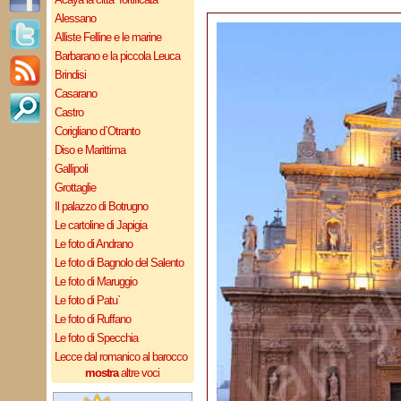
Alessano
Alliste Felline e le marine
Barbarano e la piccola Leuca
Brindisi
Casarano
Castro
Corigliano d`Otranto
Diso e Marittima
Gallipoli
Grottaglie
Il palazzo di Botrugno
Le cartoline di Japigia
Le foto di Andrano
Le foto di Bagnolo del Salento
Le foto di Maruggio
Le foto di Patu`
Le foto di Ruffano
Le foto di Specchia
Lecce dal romanico al barocco
mostra
altre voci