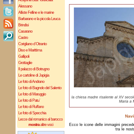
Alessano
Alliste Felline e le marine
Barbarano e la piccola Leuca
Brindisi
Casarano
Castro
Corigliano d`Otranto
Diso e Marittima
Gallipoli
Grottaglie
Il palazzo di Botrugno
Le cartoline di Japigia
Le foto di Andrano
Le foto di Bagnolo del Salento
Le foto di Maruggio
la chiesa madre risalente al XV secolo
Le foto di Patu`
Maria a 
Le foto di Ruffano
Le foto di Specchia
Navi
Lecce dal romanico al barocco
mostra
altre voci
Ecco le icone delle immagini preced
tra le nost