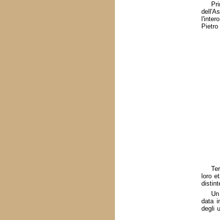
Pr
dell'A
l'inte
Pietro
Ter
loro e
distint
Un 
data i
degli 