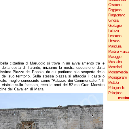
Crispiano
Faggiano
Fragagnano
Ginosa
Grottaglie
Laterza
Leporano
Lizzano
Manduria
Martina Franc
Maruggio
Massafra
bella cittadina di Maruggio si trova in un avvallamento tra le
Monteiasi
e della costa di Taranto; iniziamo la nostra escursione dalla
lissima Piazza del Popolo, da cui partiamo alla scoperta della
Montemesola
e del suo territorio. Sulla stessa piazza si affaccia il castello
Monteparano
ale, meglio conosciuto come “Palazzo dei Commendatori”. Il
Mottola
co, visibile sulla facciata, reca le armi del 52.mo Gran Maestro
Palagianello
rdine dei Cavalieri di Malta.
Palagiano
mostra