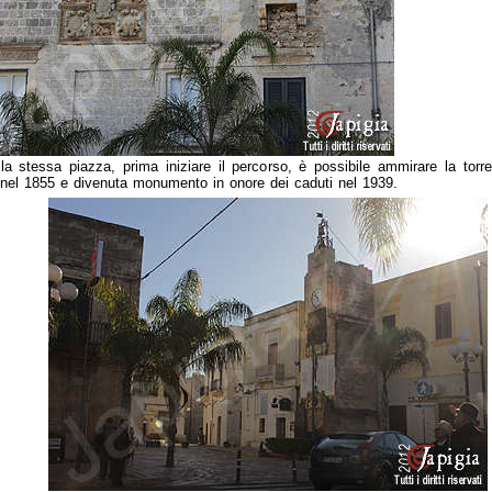
la stessa piazza, prima iniziare il percorso, è possibile ammirare la torre 
 nel 1855 e divenuta monumento in onore dei caduti nel 1939.