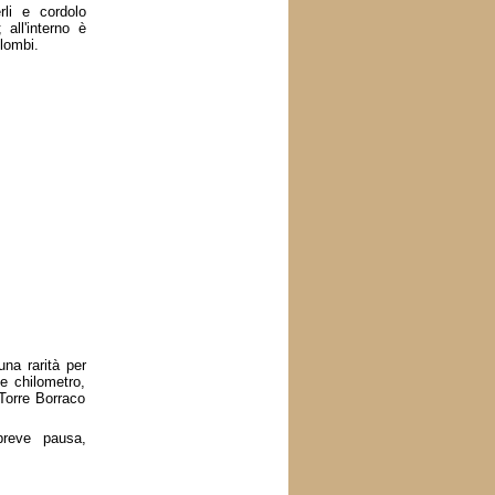
li e cordolo
 all'interno è
lombi.
una rarità per
e chilometro,
Torre Borraco
breve pausa,