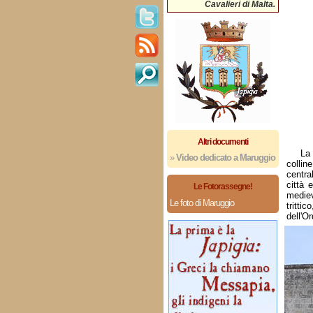
Cavalieri di Malta.
Altri documenti
La 
»
Video dedicato a Maruggio
collin
centra
città 
Le Fotorassegne!
mediev
Le foto di Maruggio
tritti
dell'O