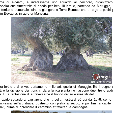
ima di avviarci, è interessante uno sguardo al percorso, organizzato
ssociazione Arneotrek: si snoda per ben 18 Km e, partendo da Maruggio, 
ro territorio comunale, sino a giungere a Torre Borraco che si erge a pochi
 in Bevagna, in agro di Manduria.
ra fertile e di oliveti certamente millenari, quella di Maruggio. Ed il segno 
tà è la divisione dei tronchi: da un'unica pianta ne nascono due, tre o addir
e. E la tentazione di attraversarne il tronco diviso è irresistibile!
rapido sguardo al pagliarone che fa bella mostra di sé qui dal 1878, come r
mpressa sull'architrave, costruito con pietra a secco, e poi l'immancabile 
ulivi, prima di riprendere il cammino attraverso la campagna.