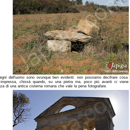
segni dell'uomo sono ovunque ben evidenti: non possiamo decifrare cosa s
 impressa, chissà quando, su una pietra ma, poco più avanti ci viene 
za di una antica cisterna romana che vale la pena fotografare.