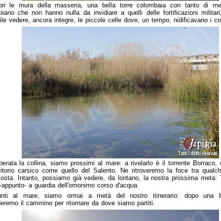
ori le mura della masseria, una bella torre colombaia con tanto di mer
iano che non hanno nulla da invidiare a quelli delle fortificazioni militari;
ile vedere, ancora integre, le piccole celle dove, un tempo, nidificavano i co
erata la collina, siamo prossimi al mare: a rivelarlo è il torrente Borraco, 
ritorio carsico come quello del Salento. Ne ritroveremo la foce tra qualch
costa. Intanto, possiamo già vedere, da lontano, la nostra prossima meta: 
-appunto- a guardia dell'omonimo corso d'acqua.
unti al mare, siamo ormai a metà del nostro itinerario: dopo una 
deremo il cammino per ritornare da dove siamo partiti.