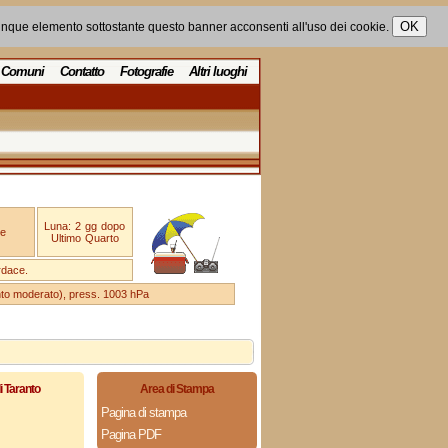
unque elemento sottostante questo banner acconsenti all'uso dei cookie.
Comuni
Contatto
Fotografie
Altri luoghi
Luna: 2 gg dopo
e
Ultimo Quarto
rdace.
ento moderato), press. 1003 hPa
i Taranto
Area di Stampa
Pagina di stampa
Pagina PDF