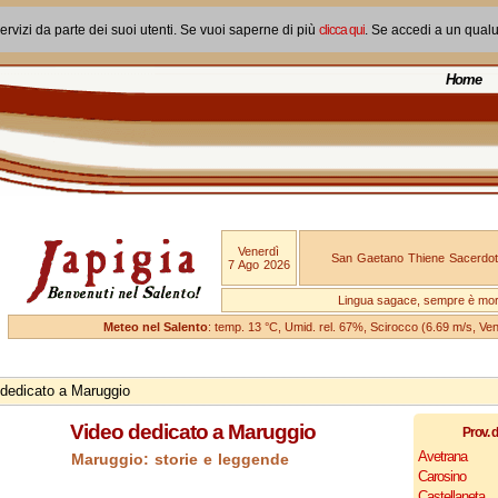
ervizi da parte dei suoi utenti. Se vuoi saperne di più
clicca qui
. Se accedi a un qual
Home
Venerdì
San Gaetano Thiene Sacerdot
7 Ago 2026
Lingua sagace, sempre è mo
Meteo nel Salento
: temp. 13 °C, Umid. rel. 67%, Scirocco (6.69 m/s, V
dedicato a Maruggio
Video dedicato a Maruggio
Prov. d
Avetrana
Maruggio: storie e leggende
Carosino
Castellaneta