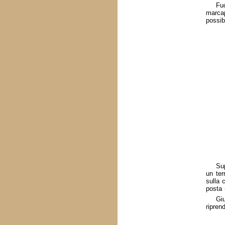
Fu
marcap
possib
Sup
un ter
sulla 
posta 
Gi
ripren