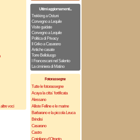
Ultimi aggiornamenti...
Trekking a Ostuni
Convegno a Lequile
Visite guidate
Convegno a Lequile
Politica di Privacy
Il Griko a Casarano
Antiche casate
Torre Belloluogo
a
I Francescani nel Salento
La ciminiera di Matino
Fotorassegne
Tutte le fotorassegne
Acaya la citta` fortificata
Alessano
altre voci
Alliste Felline e le marine
Barbarano e la piccola Leuca
Brindisi
Casarano
Castro
Corigliano d`Otranto