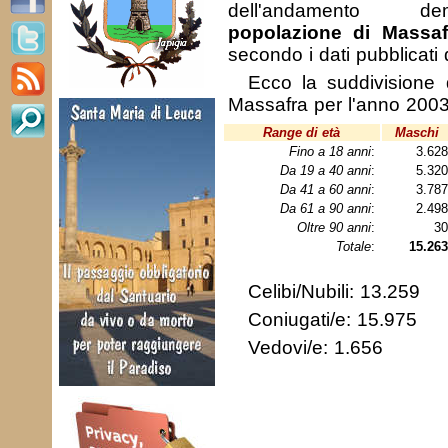
dell'andamento de
popolazione di Massaf
secondo i dati pubblicati
Ecco la suddivisione 
Massafra per l'anno 2003
Range di età
Maschi
Fino a 18 anni
:
3.62
Da 19 a 40 anni
:
5.32
Da 41 a 60 anni
:
3.78
Da 61 a 90 anni
:
2.49
Oltre 90 anni
:
3
Totale
:
15.263
Celibi/Nubili: 13.259
Coniugati/e: 15.975
Vedovi/e: 1.656