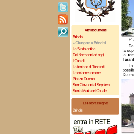
Altri documenti
Brindisi
E' 
»
Giungere a Brindisi
D
La Storia antica
la sup
Dai Normanni ad oggi
la ro
Taran
I Castelli
La 
La fontana di Tancredi
possi
Le colonne romane
Duomo,
Piazza Duomo
San Giovanni al Sepolcro
Santa Maria del Casale
Le Fotorassegne!
Brindisi