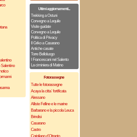
arco
Ultimi aggiornamenti...
Trekking a Ostuni
Convegno a Lequile
Visite guidate
ntana
Convegno a Lequile
Politica di Privacy
Il Griko a Casarano
Antiche casate
Torre Belloluogo
I Francescani nel Salento
alentino
La ciminiera di Matino
 Salentino
notico
Normanni
Fotorassegne
Tutte le fotorassegne
usanna
Acaya la citta` fortificata
Alessano
Alliste Felline e le marine
Barbarano e la piccola Leuca
Brindisi
Casarano
Castro
Corigliano d`Otranto