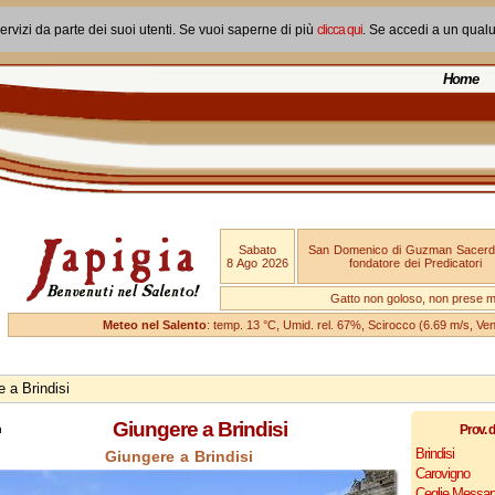
ervizi da parte dei suoi utenti. Se vuoi saperne di più
clicca qui
. Se accedi a un qual
Home
Sabato
San Domenico di Guzman Sacerd
8 Ago 2026
fondatore dei Predicatori
Gatto non goloso, non prese ma
Meteo nel Salento
: temp. 13 °C, Umid. rel. 67%, Scirocco (6.69 m/s, V
 a Brindisi
Giungere a Brindisi
Prov. d
Brindisi
Giungere a Brindisi
Carovigno
Ceglie Messap