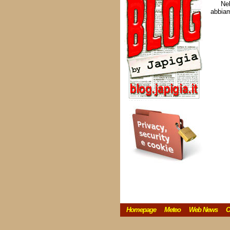
Nel
abbiam
Homepage
Meteo
Web News
C