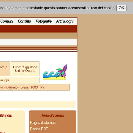
unque elemento sottostante questo banner acconsenti all'uso dei cookie.
Comuni
Contatto
Fotografie
Altri luoghi
ote e
Luna: 3 gg dopo
Ultimo Quarto
i topi.
ento moderato), press. 1003 hPa
i Brindisi
Area di Stampa
Pagina di stampa
Pagina PDF
ica