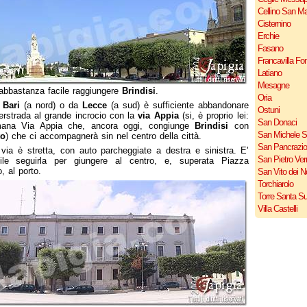
Cellino San M
Cisternino
Erchie
Fasano
Francavilla Fo
Latiano
Mesagne
abbastanza facile raggiungere
Brindisi
.
Oria
a
Bari
(a nord) o da
Lecce
(a sud) è sufficiente abbandonare
Ostuni
erstrada al grande incrocio con la
via Appia
(si, è proprio lei:
San Donaci
mana Via Appia che, ancora oggi, congiunge
Brindisi
con
San Michele S
to
) che ci accompagnerà sin nel centro della città.
San Pancrazio
via è stretta, con auto parcheggiate a destra e sinistra. E'
San Pietro Ver
bile seguirla per giungere al centro, e, superata Piazza
 al porto.
San Vito dei 
Torchiarolo
Torre Santa S
Villa Castelli