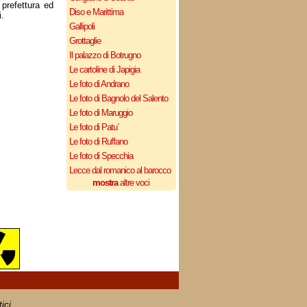
a prefettura ed
Diso e Marittima
.
Gallipoli
Grottaglie
Il palazzo di Botrugno
Le cartoline di Japigia
Le foto di Andrano
Le foto di Bagnolo del Salento
Le foto di Maruggio
Le foto di Patu`
Le foto di Ruffano
Le foto di Specchia
Lecce dal romanico al barocco
mostra
altre voci
ici.