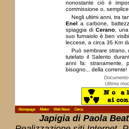
nonostante ciò è impos
commissione o, semplicem
Negli ultimi anni, tra t
Enel
a carbone, battezz
spiaggia di
Cerano
, una 
suo fumaiolo è ben visibi
leccese, a circa 35 Km da
Può sembrare strano, 
tutelato il Salento duran
anni fa: stranamente, p
bisogno... della corrente!
Documento c
Ultima mod
Homepage
Meteo
Web News
Cerca
Japigia di Paola Bea
Realizzazione siti Internet, P