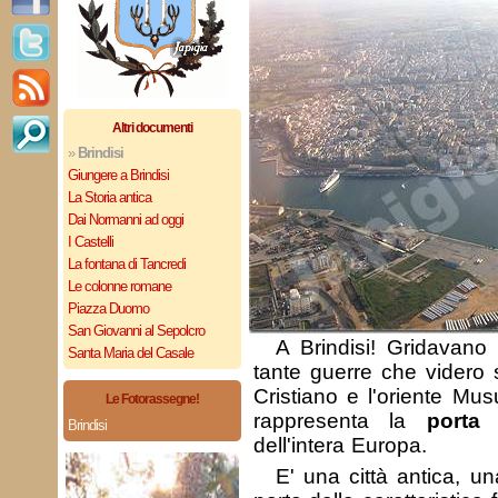
Altri documenti
»
Brindisi
Giungere a Brindisi
La Storia antica
Dai Normanni ad oggi
I Castelli
La fontana di Tancredi
Le colonne romane
Piazza Duomo
San Giovanni al Sepolcro
A Brindisi! Gridavano 
Santa Maria del Casale
tante guerre che videro s
Cristiano e l'oriente Mu
Le Fotorassegne!
rappresenta la
porta 
Brindisi
dell'intera Europa.
E' una città antica, un