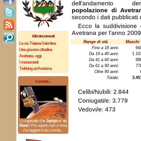
dell'andamento de
popolazione di Avetra
secondo i dati pubblicati
Ecco la suddivisione 
Avetrana per l'anno 2009
Altri documenti
Range di età
Maschi
La via Traiana-Salentina
Fino a 18 anni
:
66
Una giovane cittadina
Da 19 a 40 anni
:
1.1
Avetrana, oggi
Da 41 a 60 anni
:
89
I monumenti
Da 61 a 90 anni
:
77
Trekking ad Avetrana
Oltre 90 anni
:
Totale
:
3.45
Curiosita`...
Celibi/Nubili: 2.844
Coniugati/e: 3.779
Vedovi/e: 473
Lo sapevate che
Japigia e` su
Marte
?
Per saperlo non vi resta
che leggere il documento...