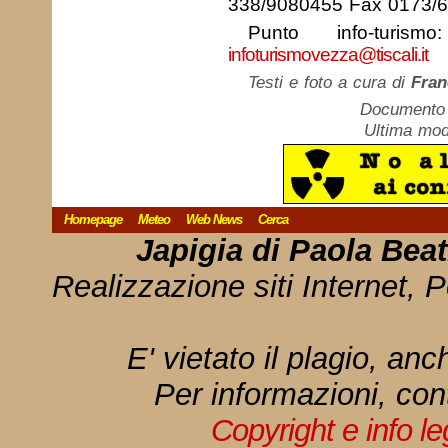
338/9080455 Fax 0173/
Punto info-turis
infoturismovezza@tiscali.it
Testi e foto a cura di
Fran
Documento c
Ultima mod
Homepage
Meteo
Web News
Cerca
Japigia di Paola Bea
Realizzazione siti Internet, P
E' vietato il plagio, anc
Per informazioni, con
Copyright e info l