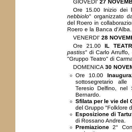
GIOVEDI'
27 NOVEM
Ore 15.00 Inizio dei 
nebbiolo
" organizzato da
del Roero in collaborazio
Roero e la Banca d'Alba.
VENERDI'
28 NOVEM
Ore 21.00
IL TEAT
pastiss
" di Carlo Arruff
"Gruppo Teatro" di Carm
DOMENICA
30 NOVE
Ore 10.00
Inaugura
sottosegretario alle
Teresio Delfino, nel
Bernardo.
Sfilata per le vie del
del Gruppo "Folklore 
Esposizione di Tartu
di Rossano Andrea.
Premiazione
2° Conc