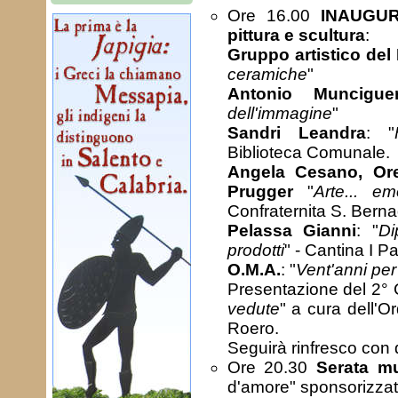
Ore 16.00
INAUGUR
pittura e scultura
:
Gruppo artistico del
ceramiche
"
Antonio Munciguer
dell'immagine
"
Sandri Leandra
: "
Biblioteca Comunale.
Angela Cesano, Ore
Prugger
"
Arte... e
Confraternita S. Berna
Pelassa Gianni
: "
Di
prodotti
" - Cantina I P
O.M.A.
: "
Vent'anni per 
Presentazione del 2° 
vedute
" a cura dell'O
Roero.
Seguirà rinfresco con d
Ore 20.30
Serata mu
d'amore" sponsorizza