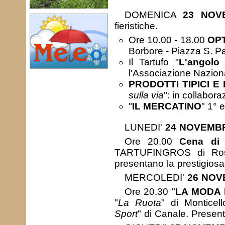
DOMENICA
23 NOV
fieristiche.
Ore 10.00 - 18.00
OPT
Borbore - Piazza S. P
Il Tartufo "
L'angolo 
l'Associazione Naziona
PRODOTTI TIPICI E
sulla via
": in collabor
"
IL MERCATINO
" 1° 
LUNEDI'
24 NOVEMB
Ore 20.00
Cena di 
TARTUFINGROS di Ross
presentano la prestigiosa
MERCOLEDI'
26 NO
Ore 20.30 "
LA MODA 
"
La Ruota
" di Monticell
Sport
" di Canale. Present