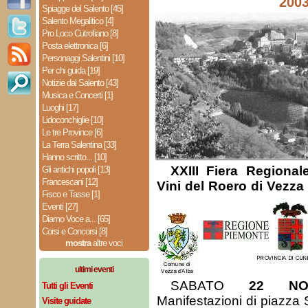
200
Spiagge del Salento [45]
Salento Megalitico [4]
Pro Loco Cutrofiano [8]
Posta elettronica [6]
Personaggi Salentini [10]
Per chi guida [19]
Notizie dal Salento [43]
Musica e Concerti [1]
Luoghi [17]
Lidoconchiglie [10]
Le tre Province [6]
La Terra Salentina [33]
Hanno scritto... [10]
XXIII Fiera Regional
Gli antichi popoli [13]
Francescani [12]
Vini del Roero di Vezza
Fisco e Tasse [1]
Eventi [27]
Diamo Voce a... [65]
Corsi e Concorsi [8]
mostra
altre voci
ultimi eventi
SABATO
22 NO
Tutti gli Eventi
Manifestazioni di piazza
Visite guidate