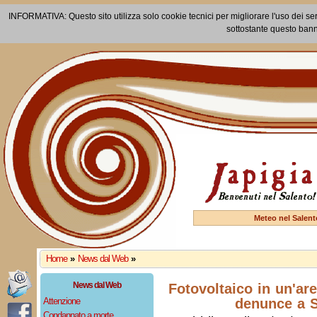
INFORMATIVA: Questo sito utilizza solo cookie tecnici per migliorare l'uso dei ser
sottostante questo bann
Meteo nel Salent
Home
»
News dal Web
»
News dal Web
Fotovoltaico in un'are
Attenzione
denunce a S
Condannato a morte