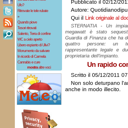
Pubblicato il 02/12/20
Ufo?
Autore: Quotidianodipug
Ritrovate le tele rubate
»
Qui il
Link originale al d
Quando piove
STERNATIA - Un impiant
Tesori ritrovati
megawatt è stato sequestr
Salento, Terra di confine
Guardia di Finanza che ha de
WC a cielo aperto
quattro persone: un t
Libero espianto di Ulivi?
rappresentante legale e du
Monumento da salvare
proprietaria dell'impianto.
In ricordo di Carmela
Cannabis e cure
Un rapido co
mostra
altre voci
Scritto il 05/12/2011 0
Non solo deturpano l'a
anche in modo illecito.