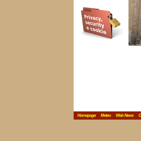
Homepage
Meteo
Web News
C