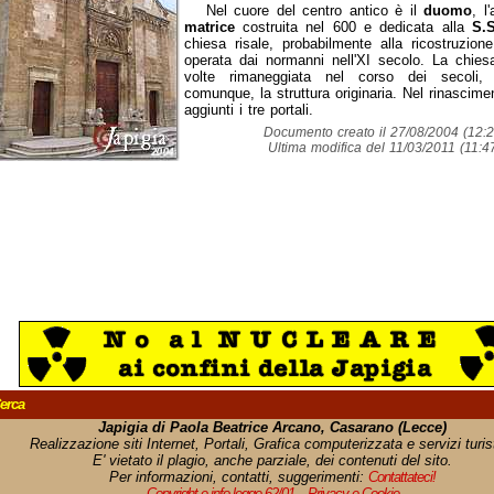
Nel cuore del centro antico è il
duomo
, l
matrice
costruita nel 600 e dedicata alla
S.S
chiesa risale, probabilmente alla ricostruzion
operata dai normanni nell'XI secolo. La chies
volte rimaneggiata nel corso dei secoli,
comunque, la struttura originaria. Nel rinascime
aggiunti i tre portali.
Documento creato il 27/08/2004 (12:2
Ultima modifica del 11/03/2011 (11:4
erca
Japigia di Paola Beatrice Arcano, Casarano (Lecce)
Realizzazione siti Internet, Portali, Grafica computerizzata e servizi turist
E' vietato il plagio, anche parziale, dei contenuti del sito.
Per informazioni, contatti, suggerimenti:
Contattateci!
Copyright e info legge 62/01
-
Privacy e Cookie