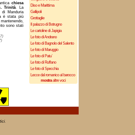
'antica
chiesa
Diso e Marittima
. Trinità
. La
Gallipoli
e di Manduria
a è stata più
Grottaglie
 mantenendo,
Il palazzo di Botrugno
nto sono stati
Le cartoline di Japigia
7)
Le foto di Andrano
7)
Le foto di Bagnolo del Salento
Le foto di Maruggio
Le foto di Patu`
Le foto di Ruffano
Le foto di Specchia
Lecce dal romanico al barocco
mostra
altre voci
ici.