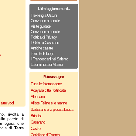
Ultimi aggiornamenti...
Trekking a Ostuni
Convegno a Lequile
Visite guidate
Convegno a Lequile
Politica di Privacy
Il Griko a Casarano
Antiche casate
Torre Belloluogo
a
I Francescani nel Salento
La ciminiera di Matino
Fotorassegne
Tutte le fotorassegne
Acaya la citta` fortificata
Alessano
altre voci
Alliste Felline e le marine
Barbarano e la piccola Leuca
o, rivolta a
Brindisi
lla parete di
Casarano
i logora, che
incia di
Terra
Castro
Corigliano d`Otranto