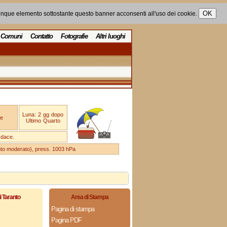
unque elemento sottostante questo banner acconsenti all'uso dei cookie.
Comuni
Contatto
Fotografie
Altri luoghi
Luna: 2 gg dopo
e
Ultimo Quarto
rdace.
ento moderato), press. 1003 hPa
i Taranto
Area di Stampa
Pagina di stampa
Pagina PDF