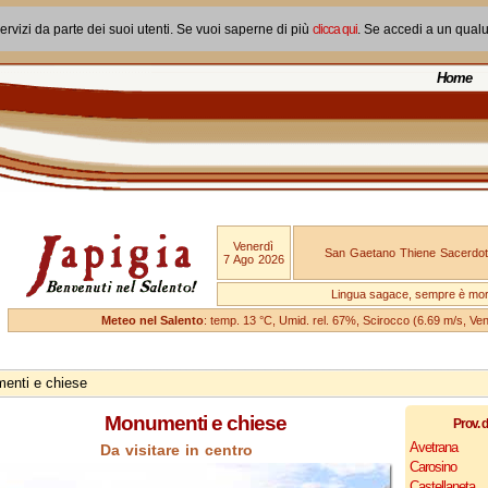
ervizi da parte dei suoi utenti. Se vuoi saperne di più
clicca qui
. Se accedi a un qual
Home
Venerdì
San Gaetano Thiene Sacerdot
7 Ago 2026
Lingua sagace, sempre è mo
Meteo nel Salento
: temp. 13 °C, Umid. rel. 67%, Scirocco (6.69 m/s, V
enti e chiese
Monumenti e chiese
Prov. d
Avetrana
Da visitare in centro
Carosino
Castellaneta