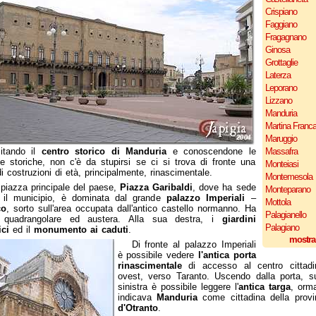
Crispiano
Faggiano
Fragagnano
Ginosa
Grottaglie
Laterza
Leporano
Lizzano
Manduria
Martina Franc
Maruggio
sitando il
centro storico di Manduria
e conoscendone le
Massafra
e storiche, non c'è da stupirsi se ci si trova di fronte una
Monteiasi
di costruzioni di età, principalmente, rinascimentale.
Montemesola
piazza principale del paese,
Piazza Garibaldi
, dove ha sede
Monteparano
 il municipio, è dominata dal grande
palazzo Imperiali
–
Mottola
co
, sorto sull'area occupata dall'antico castello normanno. Ha
Palagianello
 quadrangolare ed austera. Alla sua destra, i
giardini
Palagiano
ci
ed il
monumento ai caduti
.
mostra
Di fronte al palazzo Imperiali
è possibile vedere
l'antica porta
rinascimentale
di accesso al centro cittadin
ovest, verso Taranto. Uscendo dalla porta, su
sinistra è possibile leggere l'
antica targa
, orma
indicava
Manduria
come cittadina della prov
d'Otranto
.