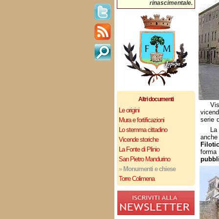
rinascimentale.
Altri documenti
Vi
Le origini
vicend
serie 
Mura e fortificazioni
Lo stemma cittadino
La 
anche
Vicende storiche
Filoti
La Fonte di Plinio
forma
San Pietro Mandurino
pubbli
»
Monumenti e chiese
Torre Colimena