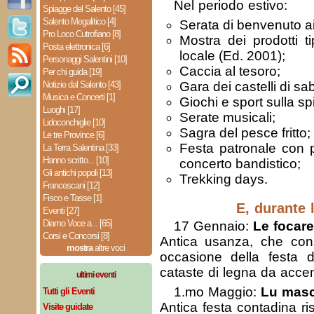
Nel periodo estivo:
Spiagge del Salento [45]
Salento Megalitico [4]
Serata di benvenuto ai 
Pro Loco Cutrofiano [8]
Mostra dei prodotti tip
Posta elettronica [6]
locale (Ed. 2001);
Personaggi Salentini [10]
Caccia al tesoro;
Per chi guida [19]
Notizie dal Salento [43]
Gara dei castelli di sa
Musica e Concerti [1]
Giochi e sport sulla sp
Luoghi [17]
Serate musicali;
Lidoconchiglie [10]
Sagra del pesce fritto;
Le tre Province [6]
Festa patronale con p
La Terra Salentina [33]
Hanno scritto... [10]
concerto bandistico;
Gli antichi popoli [13]
Trekking days.
Francescani [12]
Fisco e Tasse [1]
E, durante l
Eventi [27]
Diamo Voce a... [65]
17 Gennaio:
Le focare
Corsi e Concorsi [8]
Antica usanza, che consis
mostra
altre voci
occasione della festa d
cataste di legna da acce
ultimi eventi
1.mo Maggio:
Lu masc
Tutti gli Eventi
Antica festa contadina ri
Visite guidate