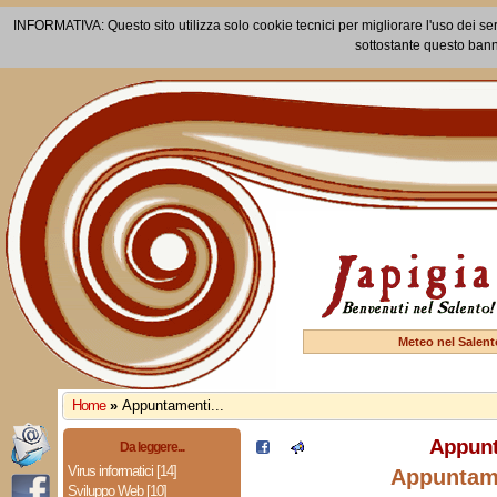
INFORMATIVA: Questo sito utilizza solo cookie tecnici per migliorare l'uso dei ser
sottostante questo bann
Meteo nel Salent
Home
»
Appuntamenti...
Appunta
Da leggere...
Virus informatici [14]
Appuntame
Sviluppo Web [10]