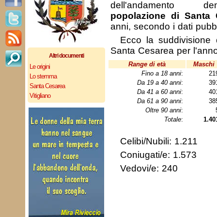
dell'andamento de
popolazione di Santa 
anni, secondo i dati pubb
Ecco la suddivisione 
Santa Cesarea per l'ann
Altri documenti
Range di età
Maschi
Le origini
Fino a 18 anni
:
21
Lo stemma
Da 19 a 40 anni
:
39
Santa Cesarea
Da 41 a 60 anni
:
40
Vitigliano
Da 61 a 90 anni
:
38
Oltre 90 anni
:
Totale
:
1.40
Celibi/Nubili: 1.211
Coniugati/e: 1.573
Vedovi/e: 240