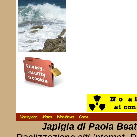
Homepage
Meteo
Web News
Cerca
Japigia di Paola Bea