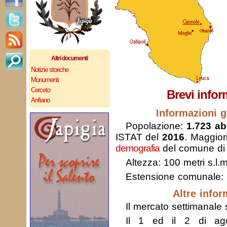
Altri documenti
Notizie storiche
Monumenti
Cerceto
Brevi infor
Anfiano
Informazioni g
Popolazione:
1.723 abi
ISTAT del
2016
. Maggior
demografia
del comune di
Altezza: 100 metri s.l.m
Estensione comunale:
Altre infor
Il mercato settimanale s
Il 1 ed il 2 di ago