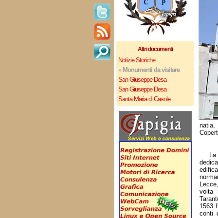
Altri documenti
Notizie Storiche
»
Monumenti da visitare
San Giuseppe Desa
San Giuseppe Desa
Santa Maria di Casole
natia,
Copert
L
dedic
edific
norm
Lecce,
volta 
Taran
1563 f
conti 