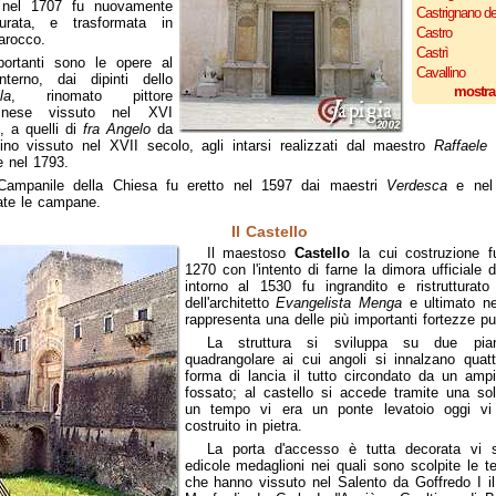
e nel 1707 fu nuovamente
Castrignano d
tturata, e trasformata in
Castro
barocco.
Castrì
portanti sono le opere al
Cavallino
nterno, dai dipinti dello
mostra
la
, rinomato pittore
tinese vissuto nel XVI
, a quelli di
fra Angelo
da
ino vissuto nel XVII secolo, agli intarsi realizzati dal maestro
Raffaele
e nel 1793.
 Campanile della Chiesa fu eretto nel 1597 dai maestri
Verdesca
e nel 
late le campane.
Il Castello
Il maestoso
Castello
la cui costruzione fu
1270 con l'intento di farne la dimora ufficiale d
intorno al 1530 fu ingrandito e ristrutturato
dell'architetto
Evangelista Menga
e ultimato ne
rappresenta una delle più importanti fortezze pug
La struttura si sviluppa su due pia
quadrangolare ai cui angoli si innalzano quatt
forma di lancia il tutto circondato da un amp
fossato; al castello si accede tramite una so
un tempo vi era un ponte levatoio oggi v
costruito in pietra.
La porta d'accesso è tutta decorata vi s
edicole medaglioni nei quali sono scolpite le te
che hanno vissuto nel Salento da Goffredo I i