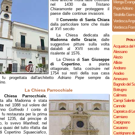
Menga Evangel
nel 1430 da
Tristano
Pepe Adriano
Chiaramonte
per proteggere il
paese dalle continue invasioni.
Strafella Gians
Il
Convento di Santa Chiara
Verdesca Ange
dalla particolare torre che risale
Verdesca Fra
al XVI secolo
La Chiesa dedicata alla
Madonna delle Grazie
, dalle
Prov. 
suggestive pitture sulla volta
Acquarica del
databili al XVII secolo ma
Alessano
risalente al 1576.
Alezio
La Chiesa di
San Giuseppe
Alliste
di Copertino
, a pianta
Andrano
ottagonale, fatta costruire nel
1754 sui resti della sua casa
Aradeo
 fu progettata dall'architetto
Adriano Pepe
sempre da
Arnesano
ino.
Bagnolo del Sa
Botrugno
La Chiesa Parrocchiale
Calimera
a
Chiesa Parrocchiale
,
ata alla Madonna è stata
Campi Salenti
ata nel 1088 sul volere del
Cannole
anno
Goffredo I
conte di
Caprarica di L
 fu restaurata per la prima
Carmiano
nel 1235, dal principe di
Carpignano
to, lo svevo
Manfredi
; nel
u quasi del tutto rifatta dai
Casarano
di Copertino
Squaeciafico
,
Castrignano de