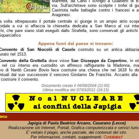
Manfredi, da Carlo I d'Angiò a Gualtiero di 
via. Sull'architrave sono scolpite i trofei di gu
Castriota nelle battaglie contro i francesi e a
Aragonesi.
a volta oltrepassato il portale centrale si giunge in un ampio atrio scop
oidale a cui si affaccia la chiesetta dedicata a San Marco al cui inter
chi, che pare siano stati eseguiti dallo
Strafella
, sono conservati gli antichi
Squarciafico
Appena fuori dal paese si trovano:
Convento di San Niocolò di Casole
costruito su un antica abbazia
turato nel 1513.
Convento della Grottella
dove visse
San Giuseppe da Copertino
, in o
, nel cui interno era custodito un affresco raffigurante la Madonna, m
vo di Nardò
Cesare Bovio
fece costruire una chiesa che nel 1618 fu do
tuali dal suo successore il vescovo Girolamo De Franchis. Accanto alla c
 costruire il convento.
Documento creato il 06/08/2004 (11:00)
Ultima modifica del 07/03/2011 (18:15)
erca
Japigia di Paola Beatrice Arcano, Casarano (Lecce)
Realizzazione siti Internet, Portali, Grafica computerizzata e servizi turist
E' vietato il plagio, anche parziale, dei contenuti del sito.
Per informazioni, contatti, suggerimenti:
Contattateci!