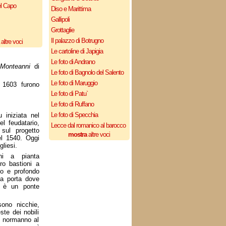
el Capo
Diso e Marittima
Gallipoli
Grottaglie
Il palazzo di Botrugno
altre voci
Le cartoline di Japigia
Le foto di Andrano
 Monteanni
di
Le foto di Bagnolo del Salento
Le foto di Maruggio
1603 furono
Le foto di Patu`
Le foto di Ruffano
Le foto di Specchia
 iniziata nel
el feudatario,
Lecce dal romanico al barocco
 sul progetto
mostra
altre voci
l 1540. Oggi
liesi.
ni a pianta
ro bastioni a
io e profondo
la porta dove
i è un ponte
ono nicchie,
ste dei nobili
l normanno al