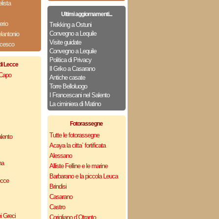
ista
Ultimi aggiornamenti...
erio
Trekking a Ostuni
Convegno a Lequile
lantonio
Visite guidate
ncesco
Convegno a Lequile
Politica di Privacy
di Lecce
Il Griko a Casarano
 Capo
Antiche casate
Torre Belloluogo
I Francescani nel Salento
La ciminiera di Matino
Fotorassegne
Tutte le fotorassegne
lento
Acaya la citta` fortificata
Alessano
na
Alliste Felline e le marine
Barbarano e la piccola Leuca
ecce
Brindisi
Casarano
Castro
i Greci
Corigliano d`Otranto