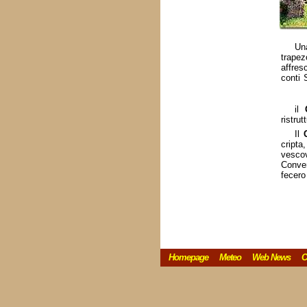
Un
trapez
affres
conti 
il
ristrut
Il
cripta
vesco
Conven
fecero
Homepage
Meteo
Web News
C