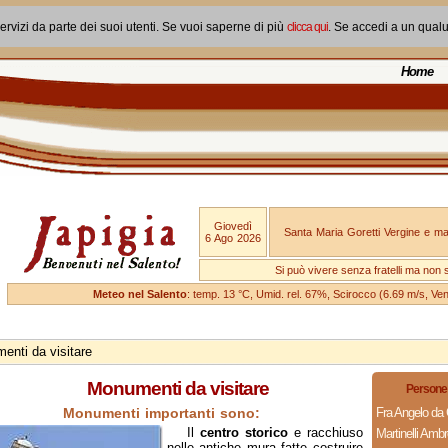
ervizi da parte dei suoi utenti. Se vuoi saperne di più
clicca qui
. Se accedi a un qual
Home
Giovedì
Santa Maria Goretti Vergine e mar
6 Ago 2026
Si può vivere senza fratelli ma non 
Meteo nel Salento
: temp. 13 °C, Umid. rel. 67%, Scirocco (6.69 m/s, V
enti da visitare
Monumenti da visitare
Persone 
Monumenti importanti sono:
Fra Angelo da 
Il
centro storico
e racchiuso
Martinelli Ambr
nelle antiche mura fatte costruire