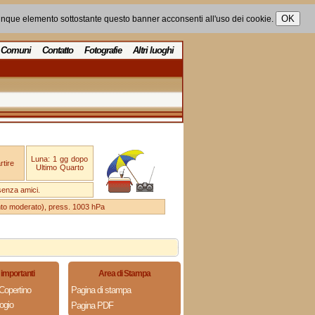
unque elemento sottostante questo banner acconsenti all'uso dei cookie.
Comuni
Contatto
Fotografie
Altri luoghi
Luna: 1 gg dopo
tire
Ultimo Quarto
senza amici.
ento moderato), press. 1003 hPa
importanti
Area di Stampa
Copertino
Pagina di stampa
ogio
Pagina PDF