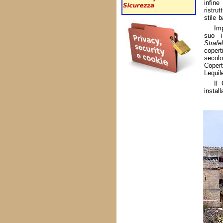
infin
ristru
stile 
Im
suo i
Strafel
coper
secolo
Copert
Lequil
Il
instal