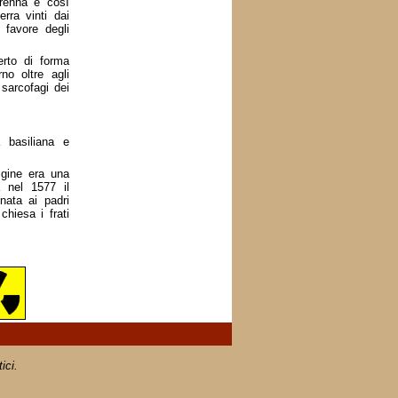
Brenna e così
erra vinti dai
 favore degli
erto di forma
no oltre agli
 sarcofagi dei
 basiliana e
rigine era una
a nel 1577 il
nata ai padri
hiesa i frati
ici.