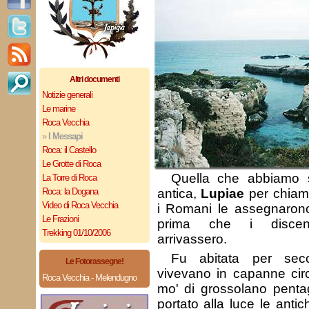
Altri documenti
Notizie generali
Le marine
Roca Vecchia
»
I Messapi
Roca: il Castello
Le Grotte di Roca
Quella che abbiamo 
La Torre di Roca
Roca: la Dogana
antica,
Lupiae
per chiam
Video di Roca Vecchia
i Romani le assegnarono
Le Frazioni
prima che i discen
Trekking 01/10/2006
arrivassero.
Fu abitata per sec
Le Fotorassegne!
vivevano in capanne circo
Roca Vecchia - Melendugno
mo' di grossolano penta
portato alla luce le anti