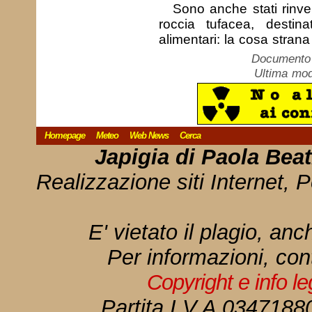
Sono anche stati rinve
roccia tufacea, destina
alimentari: la cosa strana
Documento c
Ultima mod
Homepage
Meteo
Web News
Cerca
Japigia di Paola Bea
Realizzazione siti Internet, P
E' vietato il plagio, anc
Per informazioni, con
Copyright e info l
Partita I.V.A 034718