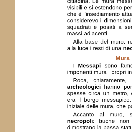
cittadina. Le mura mess
visibili e si estendono pe
che è l'insediamento attu
considerevoli dimension
squadrati e posati a se
massi adiacenti.
Alla base del muro, re
alla luce i resti di una
nec
Mura 
I
Messapi
sono famos
imponenti mura i propri i
Roca, chiaramente
archeologici
hanno porta
spesse circa un metro,
era il borgo messapico.
iniziale delle mura, che pa
Accanto al muro, s
necropoli
: buche non
dimostrano la bassa statur