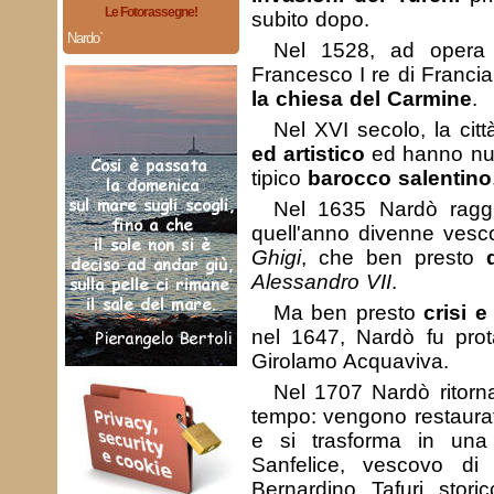
Le Fotorassegne!
subito dopo.
Nardo`
Nel 1528, ad opera 
Francesco I re di Franc
la chiesa del Carmine
.
Nel XVI secolo, la cit
ed artistico
ed hanno nuo
tipico
barocco salentino
Nel 1635 Nardò ragg
quell'anno divenne vesc
Ghigi
, che ben presto
Alessandro VII
.
Ma ben presto
crisi 
nel 1647, Nardò fu prota
Girolamo Acquaviva.
Nel 1707 Nardò ritorn
tempo: vengono restaurati
e si trasforma in una 
Sanfelice, vescovo d
Bernardino Tafuri stori