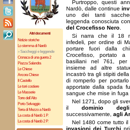
Purtroppo, questi ann
Nardò, dalle continue
in
uno dei tanti sacch
leggenda conosciuta con
del Crocefisso Nero
.
Altri documenti
Si narra che il 18 
Notizie storiche
infedeli, per ordine di M
Lo stemma di Nardò
portare fuori dalla c
»
Saccheggi e leggende
Crocefisso, portato 
Cronaca di una guerra 2
basiliani nel 761, per
Piazza Salandra
insieme ad altre stat
Le Chiese
incastrò tra gli stipiti dell
Ancora Chiese
di romperlo per portarlo 
Il Castello
apportate dalla spada fu
Le torri costiere
Le Masserie
sangue che mise in fuga 
Torre dell`Alto
Nel 1271, dopo gli sve
Porto Selvaggio
il
dominio degl
Terra di Mezzo a Nardò
successivamente,
agli A
La costa di Nardò 1 P.
La costa di Nardò 2 P.
Nel 1480 come tutto il 
invasioni dei Turchi
pr