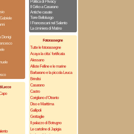
Politica di Privacy
Il Griko a Casarano
sio
Antiche casate
Torre Belloluogo
Gabriele
I Francescani nel Salento
nni
La ciminiera di Matino
Dionigi
Fotorassegne
rancesco
Tutte le fotorassegne
ele
Acaya la citta` fortificata
Alessano
nuele
Alliste Felline e le marine
Barbarano e la piccola Leuca
esco
Brindisi
Casarano
di Lecce
Castro
 Capo
Corigliano d`Otranto
Diso e Marittima
Gallipoli
Grottaglie
Il palazzo di Botrugno
Le cartoline di Japigia
lento