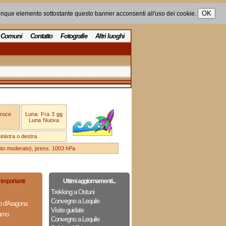
unque elemento sottostante questo banner acconsenti all'uso dei cookie.
Comuni
Contatto
Fotografie
Altri luoghi
Croce
Luna: Fra 3 gg
Luna Nuova
nistra o destra.
ento moderato), press. 1003 hPa
importanti
Ultimi aggiornamenti...
Trekking a Ostuni
Convegno a Lequile
to d'Aragona
Visite guidate
lamo
Convegno a Lequile