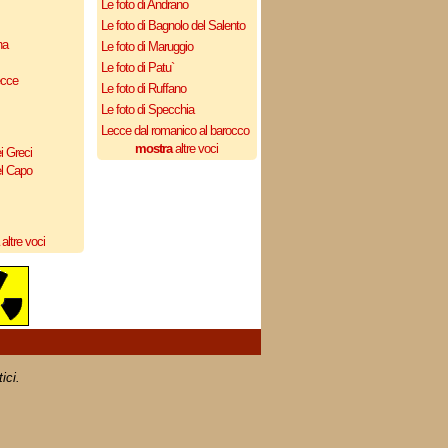
Le foto di Andrano
Le foto di Bagnolo del Salento
na
Le foto di Maruggio
Le foto di Patu`
ecce
Le foto di Ruffano
Le foto di Specchia
Lecce dal romanico al barocco
mostra
altre voci
i Greci
el Capo
altre voci
ici.