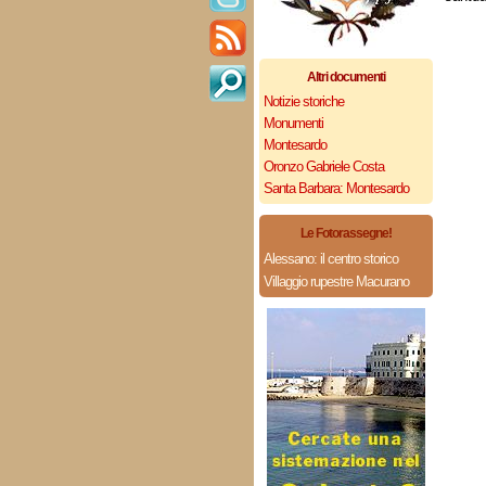
Altri documenti
Notizie storiche
Monumenti
Montesardo
Oronzo Gabriele Costa
Santa Barbara: Montesardo
Le Fotorassegne!
Alessano: il centro storico
Villaggio rupestre Macurano