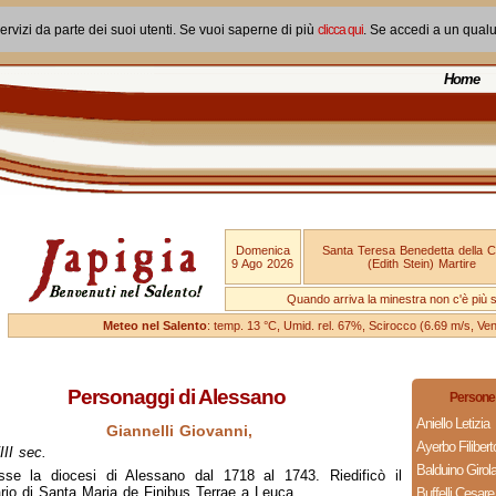
ervizi da parte dei suoi utenti. Se vuoi saperne di più
clicca qui
. Se accedi a un qual
Home
Domenica
Santa Teresa Benedetta della 
9 Ago 2026
(Edith Stein) Martire
Quando arriva la minestra non c'è più si
Meteo nel Salento
: temp. 13 °C, Umid. rel. 67%, Scirocco (6.69 m/s, V
Personaggi di Alessano
Persone 
Aniello Letizia
Giannelli Giovanni,
Ayerbo Filiber
II sec.
Balduino Giro
sse la diocesi di Alessano dal 1718 al 1743. Riedificò il
rio di Santa Maria de Finibus Terrae a Leuca.
Buffelli Cesare