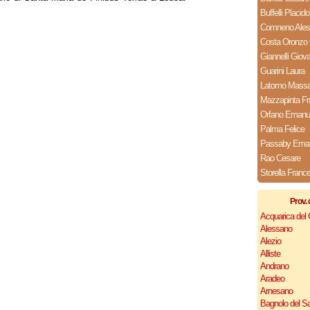
Buffelli Placido
Comneno Ales
Costa Oronzo 
Giannelli Giova
Guarini Laura
Latomo Massa 
Mazzapinta F
Orfano Emanu
Palma Felice
Passaby Ema
Rao Cesare
Storella Franc
Prov. 
Acquarica del
Alessano
Alezio
Alliste
Andrano
Aradeo
Arnesano
Bagnolo del Sa