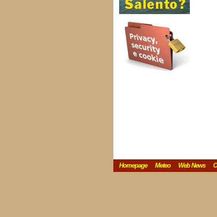
Homepage
Meteo
Web News
C