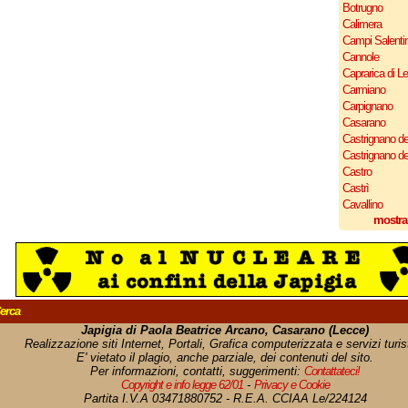
Botrugno
Calimera
Campi Salenti
Cannole
Caprarica di L
Carmiano
Carpignano
Casarano
Castrignano de
Castrignano d
Castro
Castrì
Cavallino
mostra
erca
Japigia di Paola Beatrice Arcano, Casarano (Lecce)
Realizzazione siti Internet, Portali, Grafica computerizzata e servizi turist
E' vietato il plagio, anche parziale, dei contenuti del sito.
Per informazioni, contatti, suggerimenti:
Contattateci!
Copyright e info legge 62/01
-
Privacy e Cookie
Partita I.V.A 03471880752 - R.E.A. CCIAA Le/224124