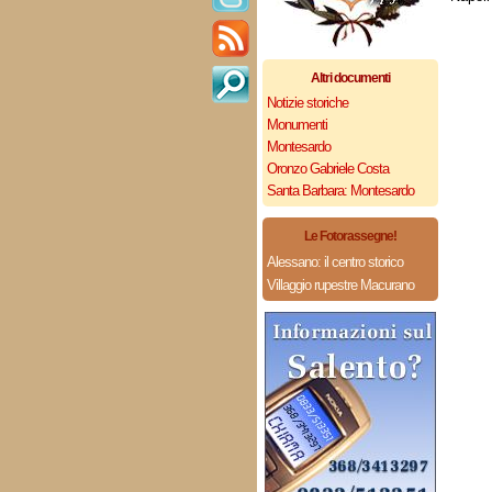
Altri documenti
Notizie storiche
Monumenti
Montesardo
Oronzo Gabriele Costa
Santa Barbara: Montesardo
Le Fotorassegne!
Alessano: il centro storico
Villaggio rupestre Macurano