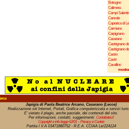
Botrugno
Calimera
Campi Salenti
Cannole
Caprarica di L
Carmiano
Carpignano
Casarano
Castrignano de
Castrignano d
Castro
Castrì
Cavallino
mostra
erca
Japigia di Paola Beatrice Arcano, Casarano (Lecce)
Realizzazione siti Internet, Portali, Grafica computerizzata e servizi turist
E' vietato il plagio, anche parziale, dei contenuti del sito.
Per informazioni, contatti, suggerimenti:
Contattateci!
Copyright e info legge 62/01
-
Privacy e Cookie
Partita I.V.A 03471880752 - R.E.A. CCIAA Le/224124