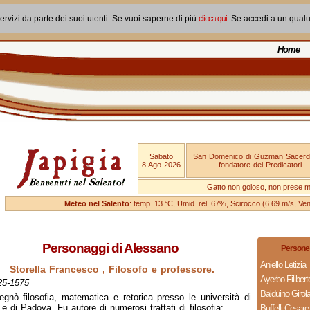
ervizi da parte dei suoi utenti. Se vuoi saperne di più
clicca qui
. Se accedi a un qual
Home
Sabato
San Domenico di Guzman Sacerd
8 Ago 2026
fondatore dei Predicatori
Gatto non goloso, non prese ma
Meteo nel Salento
: temp. 13 °C, Umid. rel. 67%, Scirocco (6.69 m/s, V
Personaggi di Alessano
Persone 
Aniello Letizia
Storella Francesco , Filosofo e professore.
Ayerbo Filiber
25-1575
Balduino Giro
egnò filosofia, matematica e retorica presso le università di
 e di Padova. Fu autore di numerosi trattati di filosofia;
Buffelli Cesare