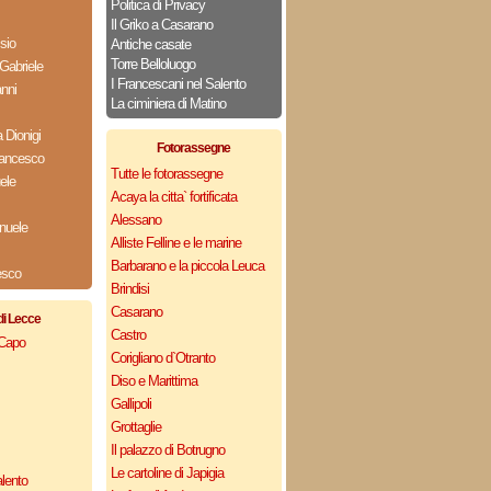
Politica di Privacy
Il Griko a Casarano
sio
Antiche casate
Torre Belloluogo
Gabriele
I Francescani nel Salento
nni
La ciminiera di Matino
Dionigi
Fotorassegne
rancesco
Tutte le fotorassegne
ele
Acaya la citta` fortificata
Alessano
nuele
Alliste Felline e le marine
Barbarano e la piccola Leuca
esco
Brindisi
Casarano
di Lecce
Castro
 Capo
Corigliano d`Otranto
Diso e Marittima
Gallipoli
Grottaglie
Il palazzo di Botrugno
Le cartoline di Japigia
lento