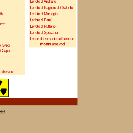
Le foto di Andrano
Le foto di Bagnolo del Salento
na
Le foto di Maruggio
Le foto di Patu`
ecce
Le foto di Ruffano
Le foto di Specchia
Lecce dal romanico al barocco
mostra
altre voci
i Greci
el Capo
altre voci
ici.