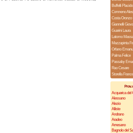
Buffelli Placido
Comneno Ales
Costa Oronzo 
Giannelli Giova
Guarini Laura
Latomo Massa 
Mazzapinta F
Orfano Emanu
Palma Felice
Passaby Ema
Rao Cesare
Storella Franc
Prov. 
Acquarica del
Alessano
Alezio
Alliste
Andrano
Aradeo
Arnesano
Bagnolo del Sa