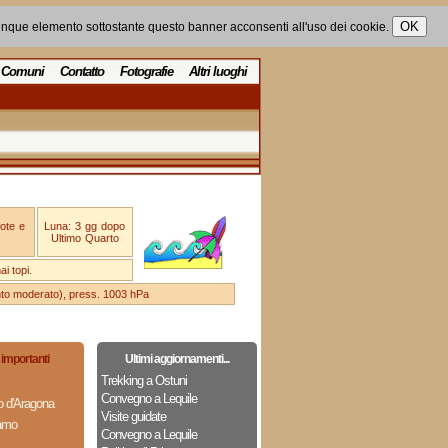
unque elemento sottostante questo banner acconsenti all'uso dei cookie.
Comuni
Contatto
Fotografie
Altri luoghi
ote e
Luna: 3 gg dopo
Ultimo Quarto
i topi.
ento moderato), press. 1003 hPa
importanti
Ultimi aggiornamenti...
Trekking a Ostuni
Convegno a Lequile
to d'Aragona
Visite guidate
lamo
Convegno a Lequile