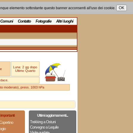
unque elemento sottostante questo banner acconsenti all'uso dei cookie.
Comuni
Contatto
Fotografie
Altri luoghi
Luna: 2 gg dopo
e
Ultimo Quarto
rdace.
ento moderato), press. 1003 hPa
importanti
Ultimi aggiornamenti...
Trekking a Ostuni
Copertino
Convegno a Lequile
ogio
Visite guidate