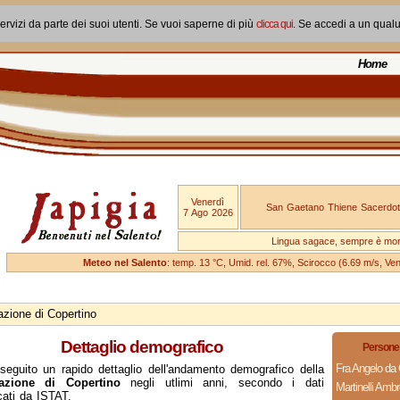
ervizi da parte dei suoi utenti. Se vuoi saperne di più
clicca qui
. Se accedi a un qual
Home
Venerdì
San Gaetano Thiene Sacerdot
7 Ago 2026
Lingua sagace, sempre è mo
Meteo nel Salento
: temp. 13 °C, Umid. rel. 67%, Scirocco (6.69 m/s, V
zione di Copertino
Dettaglio demografico
Persone 
Fra Angelo da 
seguito un rapido dettaglio dell'andamento demografico della
azione di Copertino
negli utlimi anni, secondo i dati
Martinelli Ambr
cati da ISTAT.