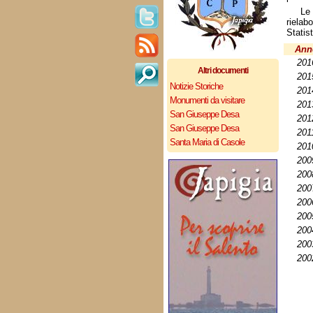
Le
rielab
Statist
Ann
201
Altri documenti
201
Notizie Storiche
201
Monumenti da visitare
201
San Giuseppe Desa
201
San Giuseppe Desa
201
Santa Maria di Casole
201
200
200
200
200
200
200
200
200