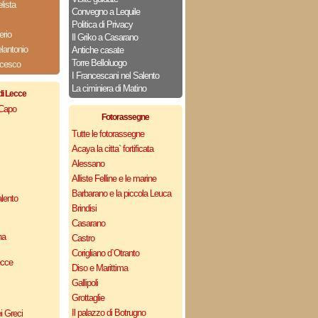
ista
Convegno a Lequile
Politica di Privacy
erio
Il Griko a Casarano
lantonio
Antiche casate
Torre Belloluogo
ncesco
I Francescani nel Salento
La ciminiera di Matino
di Lecce
 Capo
Fotorassegne
Tutte le fotorassegne
Acaya la citta` fortificata
Alessano
Alliste Felline e le marine
Barbarano e la piccola Leuca
lento
Brindisi
Casarano
na
Castro
Corigliano d`Otranto
ecce
Diso e Marittima
Gallipoli
Grottaglie
Il palazzo di Botrugno
i Greci