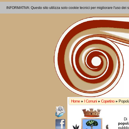
INFORMATIVA: Questo sito utilizza solo cookie tecnici per migliorare l'uso dei s
Home
»
I Comuni
»
Copertino
»
Popola
Di 
popol
pubbli