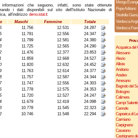
Menga Evangel
 informazioni che seguono, infatti, sono state ottenute
Pepe Adriano
orando i dati disponibili sul sito dell'Istituto Nazionale di
ica, all'indirizzo
demo.istat.it
:
Strafella Gians
Verdesca Ange
o
Maschi
Femmine
Totale
6
11.756
12.531
24.287
Verdesca Fra
5
11.791
12.556
24.347
4
11.799
12.581
24.380
Prov. 
3
11.725
12.565
24.290
Acquarica del
2
11.476
12.377
23.853
Alessano
1
11.859
12.668
24.527
Alezio
Alliste
0
11.820
12.632
24.452
Andrano
9
11.763
12.614
24.377
Aradeo
8
11.757
12.587
24.344
Arnesano
7
11.747
12.556
24.303
Bagnolo del Sa
6
11.778
12.575
24.353
Botrugno
5
11.720
12.527
24.247
Calimera
4
11.679
12.419
24.098
Campi Salenti
3
10.778
11.545
22.323
Cannole
2
10.746
11.548
22.294
Caprarica di L
Carmiano
Carpignano
Casarano
Castrignano de