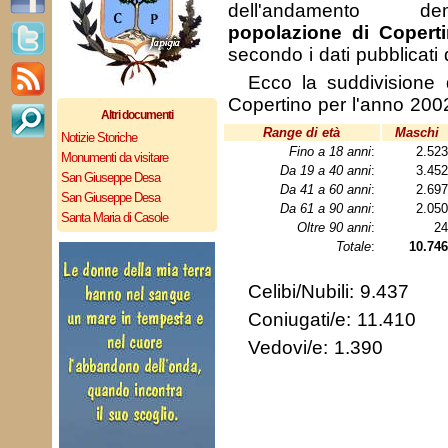
dell'andamento de
popolazione di Copert
secondo i dati pubblicati
Ecco la suddivisione 
Copertino per l'anno 200
Altri documenti
Range di età
Maschi
Notizie Storiche
Fino a 18 anni
:
2.52
Monumenti da visitare
Da 19 a 40 anni
:
3.45
San Giuseppe Desa
Da 41 a 60 anni
:
2.69
San Giuseppe Desa
Da 61 a 90 anni
:
2.05
Santa Maria di Casole
Oltre 90 anni
:
2
Totale
:
10.746
Celibi/Nubili: 9.437
Coniugati/e: 11.410
Vedovi/e: 1.390