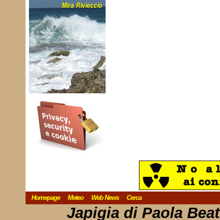
Homepage
Meteo
Web News
Cerca
Japigia di Paola Bea