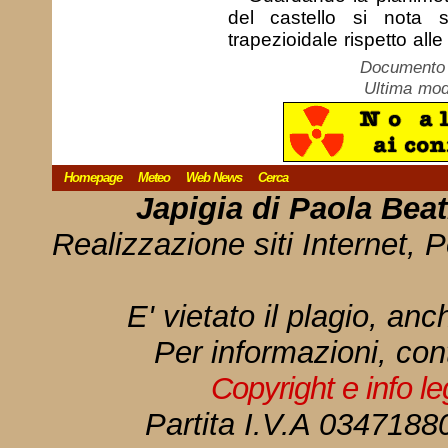
del castello si nota su
trapezioidale rispetto alle
Documento c
Ultima mod
Homepage
Meteo
Web News
Cerca
Japigia di Paola Bea
Realizzazione siti Internet, P
E' vietato il plagio, anc
Per informazioni, con
Copyright e info l
Partita I.V.A 034718