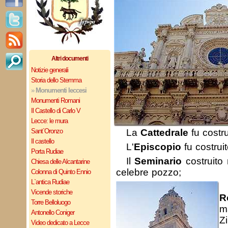
Altri documenti
Notizie generali
Storia dello Stemma
»
Monumenti leccesi
Monumenti Romani
Il Castello di Carlo V
Lecce: le mura
Sant`Oronzo
La
Cattedrale
fu costru
Il castello
L'
Episcopio
fu costrui
Porta Rudiae
Il
Seminario
costruito n
Chiesa delle Alcantarine
celebre pozzo;
Colonna di Quinto Ennio
L`antica Rudiae
Vicende storiche
R
Torre Belloluogo
m
Antonello Coniger
Z
Video dedicato a Lecce