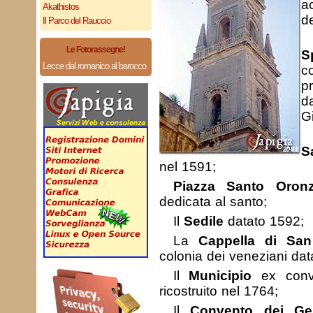
a
Akathistos
d
Il Parco del Rauccio
Le Fotorassegne!
S
Lecce dal romanico al barocco
c
pr
d
G
S
nel 1591;
Piazza Santo Oron
dedicata al santo;
Il
Sedile
datato 1592;
La
Cappella di Sa
colonia dei veneziani dat
Il
Municipio
ex conve
ricostruito nel 1764;
Il
Convento dei Ges