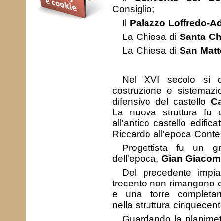
Consiglio;
Il
Palazzo Loffredo-Ad
La Chiesa di
Santa Ch
La Chiesa di
San Matt
Nel XVI secolo si di
costruzione e sistemazi
difensivo del castello
Ca
La nuova struttura fu c
all'antico castello edifi
Riccardo all'epoca Conte
Progettista fu un gr
dell'epoca,
Gian Giacom
Del precedente impian
trecento non rimangono ch
e una torre completam
nella struttura cinquecen
Guardando la planimet