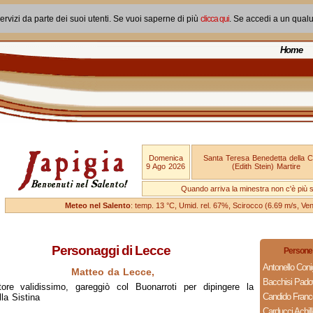
ervizi da parte dei suoi utenti. Se vuoi saperne di più
clicca qui
. Se accedi a un qual
Home
Domenica
Santa Teresa Benedetta della 
9 Ago 2026
(Edith Stein) Martire
Quando arriva la minestra non c'è più si
Meteo nel Salento
: temp. 13 °C, Umid. rel. 67%, Scirocco (6.69 m/s, V
Personaggi di Lecce
Persone 
Antonello Coni
Matteo da Lecce,
Bacchisi Pad
ttore validissimo, gareggiò col Buonarroti per dipingere la
Candido Fran
la Sistina
Carducci Achill