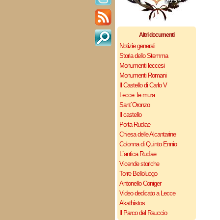
Altri documenti
Notizie generali
Storia dello Stemma
Monumenti leccesi
Monumenti Romani
Il Castello di Carlo V
Lecce: le mura
Sant`Oronzo
Il castello
Porta Rudiae
Chiesa delle Alcantarine
Colonna di Quinto Ennio
L`antica Rudiae
Vicende storiche
Torre Belloluogo
Antonello Coniger
Video dedicato a Lecce
Akathistos
Il Parco del Rauccio