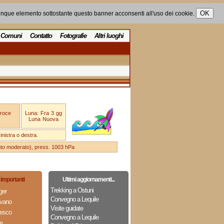
unque elemento sottostante questo banner acconsenti all'uso dei cookie.
Comuni
Contatto
Fotografie
Altri luoghi
Croce
Luna: Fra 3 gg
Luna Nuova
nistra o destra.
ento moderato), press. 1003 hPa
importanti
Ultimi aggiornamenti...
Trekking a Ostuni
ger
Convegno a Lequile
ovano
Visite guidate
cesco
Convegno a Lequile
e