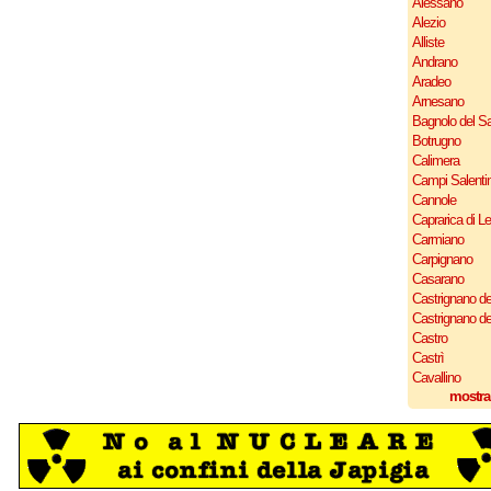
Alessano
Alezio
Alliste
Andrano
Aradeo
Arnesano
Bagnolo del Sa
Botrugno
Calimera
Campi Salenti
Cannole
Caprarica di L
Carmiano
Carpignano
Casarano
Castrignano de
Castrignano d
Castro
Castrì
Cavallino
mostra