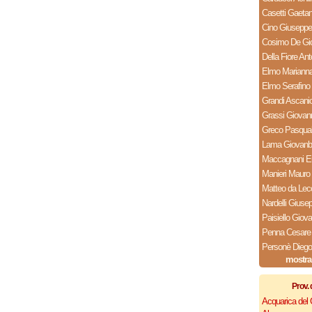
Casetti Gaeta
Cino Giuseppe
Cosimo De Gio
Della Fiore Ant
Elmo Mariann
Elmo Serafino
Grandi Ascani
Grassi Giovan
Greco Pasqua
Lama Giovanba
Maccagnani E
Manieri Mauro
Matteo da Lec
Nardelli Giuse
Paisiello Giova
Penna Cesare
Personè Diego
mostra
Prov. 
Acquarica del