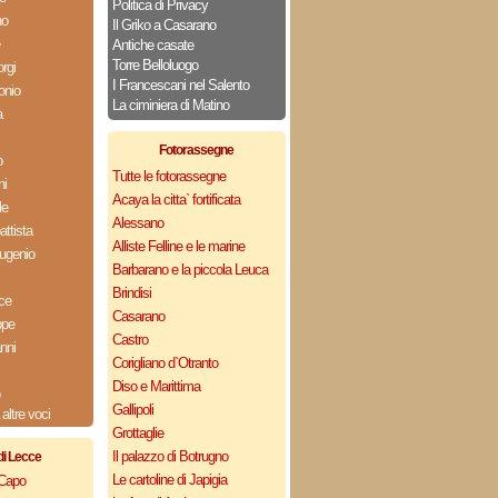
Politica di Privacy
no
Il Griko a Casarano
Antiche casate
Torre Belloluogo
rgi
I Francescani nel Salento
onio
La ciminiera di Matino
a
Fotorassegne
o
Tutte le fotorassegne
ni
Acaya la citta` fortificata
le
Alessano
ttista
Alliste Felline e le marine
ugenio
Barbarano e la piccola Leuca
Brindisi
ce
Casarano
ppe
Castro
nni
Corigliano d`Otranto
Diso e Marittima
Gallipoli
altre voci
Grottaglie
Il palazzo di Botrugno
di Lecce
Le cartoline di Japigia
 Capo