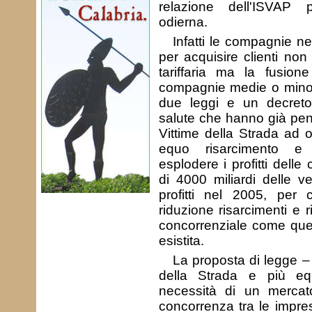
relazione dell'ISVAP 
odierna.
Infatti le compagnie ne
per acquisire clienti no
tariffaria ma la fusione
compagnie medie o minor
due leggi e un decreto 
salute che hanno già penal
Vittime della Strada ad 
equo risarcimento e
esplodere i profitti dell
di 4000 miliardi delle v
profitti nel 2005, per
riduzione risarcimenti e 
concorrenziale come quel
esistita.
La proposta di legge – ol
della Strada e più equ
necessità di un mercat
concorrenza tra le impres