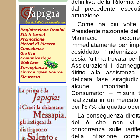
definitiva della Riforma
dal precedente esecu
attuazione.
Come ha più volte s
Presidente nazionale del
Mannacio occorre
immediatamente per imped
cosiddetto "indennizzo d
ossia l'ultima trovata per 
Assicurazioni i dannegg
diritto alla assistenza
delicata fase stragiudizi
alcune importanti 
Consumatori – misura to
realizzata in un mercato 
per l'87% da quattro opera
La conseguenza dirett
del è che non vi p
concorrenza sulle tarif
della inflazione com