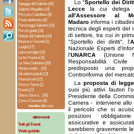
Lo "
Sportello dei Diritt
Spiagge del Salento [45]
Lecce
la cui delega 
Salento Megalitico [4]
Pro Loco Cutrofiano [8]
all'Assessore al Me
Posta elettronica [6]
Madaro
informa i cittadi
Personaggi Salentini [10]
tecnica degli esperti del
Per chi guida [19]
di settore, tra cui in prima
Notizie dal Salento [43]
"Sportello dei diritti", l'
A
Musica e Concerti [1]
Luoghi [17]
Nazionale Esperti d'Infor
Lidoconchiglie [10]
l'
UNARCA
(Unione Na
Le tre Province [6]
Responsabilità Civile 
La Terra Salentina [33]
predisposto una pro
Hanno scritto... [10]
Gli antichi popoli [13]
Controriforma del mercato
Francescani [12]
La
proposta di legge
Fisco e Tasse [1]
suoi più attivi fautori 
Eventi [27]
Diamo Voce a... [65]
Presidente della Commiss
Corsi e Concorsi [8]
Camera - interviene allo
mostra
altre voci
il pericolo che si acuisc
posizioni obbligato
ultimi eventi
assicurative e assicurat
Tutti gli Eventi
sarebbero gravemente les
Visite guidate