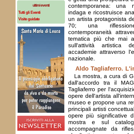
contemporanea: una m
ultimi eventi
indaga e ricostruisce ana
Tutti gli Eventi
un artista protagonista de
Visite guidate
70; una riflessio
contemporaneità attrave
tematica più che mai a
sull'attività artistica 
accademie attraverso l'
nazionale.
Aldo Tagliaferro. L'
La mostra, a cura di G
dall'accordo tra il MAG
Tagliaferro per l'acquisi
opere dell'artista all'inter
museo e propone una retr
principali artisti concettual
opere più significative 
mostra e sul catalo
accompagnate da rifles