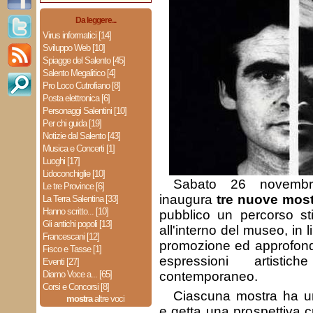
Da leggere...
Virus informatici [14]
Sviluppo Web [10]
Spiagge del Salento [45]
Salento Megalitico [4]
Pro Loco Cutrofiano [8]
Posta elettronica [6]
Personaggi Salentini [10]
Per chi guida [19]
Notizie dal Salento [43]
Musica e Concerti [1]
Luoghi [17]
Lidoconchiglie [10]
Sabato 26 novemb
Le tre Province [6]
inaugura
tre nuove mos
La Terra Salentina [33]
Hanno scritto... [10]
pubblico un percorso sti
Gli antichi popoli [13]
all'interno del museo, in 
Francescani [12]
promozione ed approfond
Fisco e Tasse [1]
espressioni artisti
Eventi [27]
Diamo Voce a... [65]
contemporaneo.
Corsi e Concorsi [8]
Ciascuna mostra ha un 
mostra
altre voci
e getta una prospettiva cr