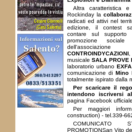
Altra caratteristica 
Rockinday la
collaboraz
radicati ed attivi nel terr
edizione, il contest sa
contare sul supporto d
promozione social
dell’associazi
CONTROINDYCAZIONI
,
musicale
SALA PROVE 
laboratorio urbano
EXFAD
comunicazione di
Mino 
totalmente ispirato dalla 
Per scaricare il re
intendono iscriversi a
pagina Facebook ufficiale
Per maggiori infor
construction) - tel.339-
COMUNICATO S
PROMOTIONSan Vito dei 