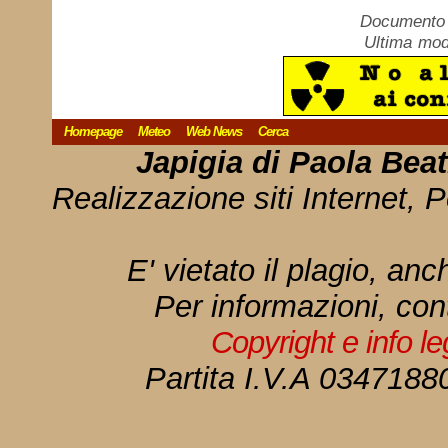
Documento c
Ultima mod
Homepage
Meteo
Web News
Cerca
Japigia di Paola Bea
Realizzazione siti Internet, P
E' vietato il plagio, anc
Per informazioni, con
Copyright e info l
Partita I.V.A 034718