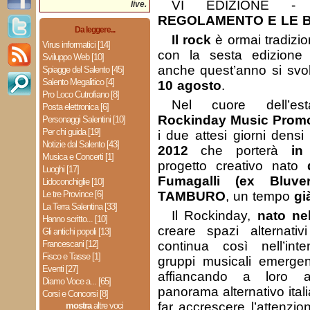
VI EDIZIONE 
live.
REGOLAMENTO E LE 
Da leggere...
Il rock
è ormai tradizio
Virus informatici [14]
con la sesta edizione
Sviluppo Web [10]
anche quest’anno si svo
Spiagge del Salento [45]
Salento Megalitico [4]
10 agosto
.
Pro Loco Cutrofiano [8]
Nel cuore dell’esta
Posta elettronica [6]
Rockinday Music Promo
Personaggi Salentini [10]
Per chi guida [19]
i due attesi giorni densi
Notizie dal Salento [43]
2012
che porterà
in
Musica e Concerti [1]
progetto creativo nato
Luoghi [17]
Fumagalli (ex Bluver
Lidoconchiglie [10]
Le tre Province [6]
TAMBURO
, un tempo
gi
La Terra Salentina [33]
Il Rockinday,
nato ne
Hanno scritto... [10]
creare spazi alternativi
Gli antichi popoli [13]
Francescani [12]
continua così nell’in
Fisco e Tasse [1]
gruppi musicali emergen
Eventi [27]
affiancando a loro ar
Diamo Voce a... [65]
panorama alternativo itali
Corsi e Concorsi [8]
far accrescere l’attenzio
mostra
altre voci