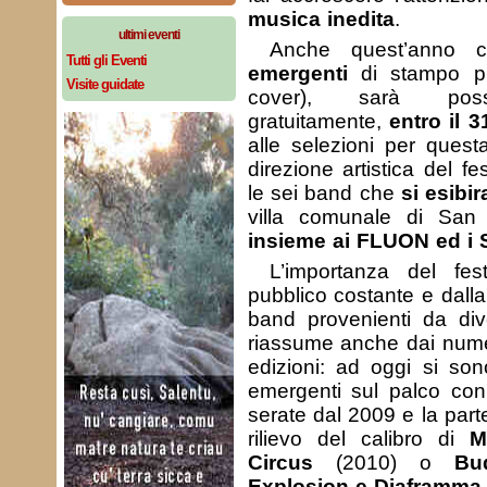
musica inedita
.
ultimi eventi
Anche quest’anno 
Tutti gli Eventi
emergenti
di stampo pr
Visite guidate
cover), sarà possi
gratuitamente,
entro il 
alle selezioni per quest
direzione artistica del fe
le sei band che
si esibi
villa comunale di San
insieme ai FLUON ed 
L’importanza del fest
pubblico costante e dalla
band provenienti da diver
riassume anche dai numer
edizioni: ad oggi si so
emergenti sul palco con
serate dal 2009 e la part
rilievo del calibro di
M
Circus
(2010) o
Bu
Explosion e Diaframma