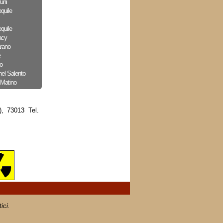
uni
quile
quile
acy
arano
e
o
nel Salento
 Matino
), 73013 Tel.
ici.