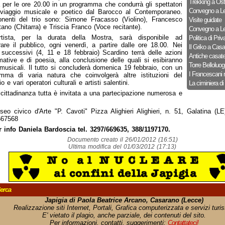
Trekking a Ost
à per le ore 20.00 in un programma che condurrà gli spettatori
Convegno a Le
 viaggio musicale e poetico dal Barocco al Contemporaneo.
nenti del trio sono: Simone Fracasso (Violino), Francesco
Visite guidate
tano (Chitarra) e Triscia Franco (Voce recitante).
Convegno a Le
artista, per la durata della Mostra, sarà disponibile ad
Politica di Priv
rare il pubblico, ogni venerdì, a partire dalle ore 18.00. Nei
Il Griko a Cas
 successivi (4, 11 e 18 febbraio) Scardino terrà delle azioni
Antiche casat
mative e di poesia, alla conclusione delle quali si esibiranno
Torre Belloluog
i musicali. Il tutto si concluderà domenica 19 febbraio, con un
I Francescani 
mma di varia natura che coinvolgerà altre istituzioni del
rio e vari operatori culturali e artisti salentini.
La ciminiera di
cittadinanza tutta è invitata a una partecipazione numerosa e
eo civico d'Arte "P. Cavoti" Pizza Alighieri Alighieri, n. 51, Galatina (LE
567568
r info Daniela Bardoscia tel. 3297/669635, 388/1197170.
Documento creato il 26/01/2012 (16:51)
Ultima modifica del 01/03/2012 (17:13)
erca
Japigia di Paola Beatrice Arcano, Casarano (Lecce)
Realizzazione siti Internet, Portali, Grafica computerizzata e servizi turist
E' vietato il plagio, anche parziale, dei contenuti del sito.
Per informazioni, contatti, suggerimenti:
Contattateci!