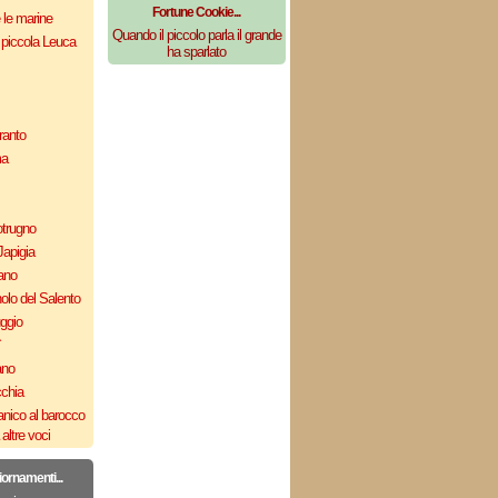
Fortune Cookie...
e le marine
Quando il piccolo parla il grande
 piccola Leuca
ha sparlato
ranto
ma
otrugno
Japigia
ano
olo del Salento
uggio
`
ano
cchia
nico al barocco
altre voci
iornamenti...