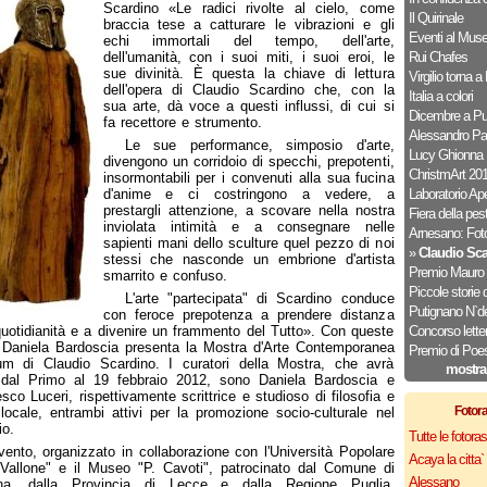
Scardino «Le radici rivolte al cielo, come
Il Quirinale
braccia tese a catturare le vibrazioni e gli
Eventi al Mus
echi immortali del tempo, dell'arte,
dell'umanità, con i suoi miti, i suoi eroi, le
Rui Chafes
sue divinità. È questa la chiave di lettura
Virgilio torna 
dell'opera di Claudio Scardino che, con la
Italia a colori
sua arte, dà voce a questi influssi, di cui si
Dicembre a Pu
fa recettore e strumento.
Alessandro Pa
Le sue performance, simposio d'arte,
Lucy Ghionna
divengono un corridoio di specchi, prepotenti,
ChristmArt 20
insormontabili per i convenuti alla sua fucina
d'anime e ci costringono a vedere, a
Laboratorio Ape
prestargli attenzione, a scovare nella nostra
Fiera della pe
inviolata intimità e a consegnare nelle
Arnesano: Foto
sapienti mani dello sculture quel pezzo di noi
»
Claudio Sca
stessi che nasconde un embrione d'artista
Premio Mauro 
smarrito e confuso.
Piccole storie d
L'arte "partecipata" di Scardino conduce
Putignano N`de
con feroce prepotenza a prendere distanza
quotidianità e a divenire un frammento del Tutto». Con queste
Concorso letter
 Daniela Bardoscia presenta la Mostra d'Arte Contemporanea
Premio di Poe
um di Claudio Scardino. I curatori della Mostra, che avrà
mostra
 dal Primo al 19 febbraio 2012, sono Daniela Bardoscia e
sco Luceri, rispettivamente scrittrice e studioso di filosofia e
Fotor
 locale, entrambi attivi per la promozione socio-culturale nel
io.
Tutte le fotor
vento, organizzato in collaborazione con l'Università Popolare
Acaya la citta` f
Vallone" e il Museo "P. Cavoti", patrocinato dal Comune di
Alessano
ina, dalla Provincia di Lecce e dalla Regione Puglia,