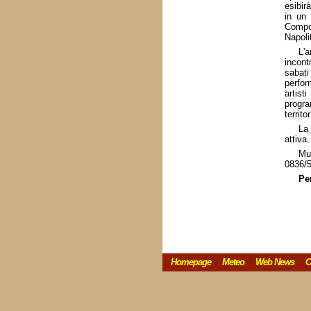
esibir
in un
Compo
Napoli
L'
incont
sabati
perfor
artist
progra
territo
La 
attiva.
Mus
0836/
Pe
Homepage
Meteo
Web News
C