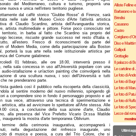
sorato del Mediterraneo, cultura e turismo, proporrà una
Alliste Felline 
ione nuova e unica nell'intero territorio pugliese.
Barbarano e la
ettamente dal caffè storico “Giubbe Rosse” di Firenze, sarà
Brindisi
tata nelle sale del Museo Civico d'Arte l'attività artistica
tiva di Claudio Scardino, artista dell'Avanguardia storica,
Casarano
re, artista multimediale e pittore. Forse poco conosciuto nel
Castro
 territorio, in barba al fatto che Scardino sia proprio del
Corigliano d`Ot
ogo leccese, riscuote grande successo nel resto d'Italia e,
ttutto, all'estero. Fresco di riconoscimenti da parte del
Diso e Maritti
m of Modern Media, come della partecipazione alla Boston
Gallipoli
l, porterà la sua arte nella sede istituzionale artistica per
enza del Comune galatinese.
Grottaglie
rcoledì 01 febbraio, alle ore 18.00, interverrà presso il
Il palazzo di B
 nella sala concessa in uso all'Università popolare con una
Le cartoline di 
a audio-istallazione e un'action painting che coinvolgerà nella
Le foto di Andr
zazione di una scultura nuova, i soci dell'Università e tutti
 che ne prenderanno parte.
Le foto di Bagn
rtista guiderà così il pubblico nella riscoperta della classicità,
Le foto di Mar
ndola al sentire moderno del nuovo millennio, spingendo gli
Le foto di Patu
tori a comprendere sino in fondo il personaggio proposto e ad
 in sua vece, attraverso una tecnica di sperimentazione e
Le foto di Ruff
 artistica, atta ad avvicinare lo spettatore all'Arte stessa. Alle
Le foto di Spe
9.00 circa, a conclusine della sua azione d'arte, Claudio
Lecce dal roma
no, alla presenza del Vice Prefetto Vicario Dr.ssa Matilde
a, inaugurerà la mostra d'arte temporanea Oblivium.
mostra
 termine della cerimonia inaugurativa, accompagnerà i
nuti, nella degustazione del rinfresco inaugurale, uno
Ultimi agg
acolo di musica e poesia, a cura del Trio Colore, che si