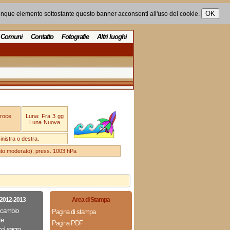
unque elemento sottostante questo banner acconsenti all'uso dei cookie.
Comuni
Contatto
Fotografie
Altri luoghi
Croce
Luna: Fra 3 gg
Luna Nuova
nistra o destra.
ento moderato), press. 1003 hPa
 2012-2013
Area di Stampa
Scambio
Pagina di stampa
te
Pagina PDF
col sacro