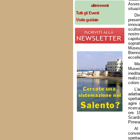
Asses
ultimi eventi
situaz
Tutti gli Eventi
Dir
Visite guidate
presen
innova
sculto
nostro
capolu
sopra
Museu
Bienna
eccell
Me
Museo,
inedit
realiz
coloro
L'a
adatta
spetta
agire
ricerca
ore 1
Scardi
Pirrer
Al
conve
spett