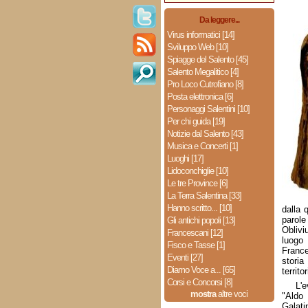
Da leggere...
Virus informatici [14]
Sviluppo Web [10]
Spiagge del Salento [45]
Salento Megalitico [4]
Pro Loco Cutrofiano [8]
Posta elettronica [6]
Personaggi Salentini [10]
Per chi guida [19]
Notizie dal Salento [43]
Musica e Concerti [1]
Luoghi [17]
Lidoconchiglie [10]
Le tre Province [6]
La Terra Salentina [33]
Hanno scritto... [10]
dalla 
parole
Gli antichi popoli [13]
Oblivi
Francescani [12]
luogo
Fisco e Tasse [1]
France
Eventi [27]
storia
Diamo Voce a... [65]
territor
Corsi e Concorsi [8]
L'e
mostra
altre voci
"Aldo 
Galat