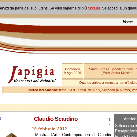
ervizi da parte dei suoi utenti. Se vuoi saperne di più
clicca qui
. Se accedi a un qual
Home
Domenica
Santa Teresa Benedetta della 
9 Ago 2026
(Edith Stein) Martire
Quando arriva la minestra non c'è più si
Meteo nel Salento
: temp. 13 °C, Umid. rel. 67%, Scirocco (6.69 m/s, V
Claudio Scardino
Archivio
1
-
Settimana di 
19 febbraio 2012
Presepe viven
Mostra d'Arte Contemporanea di Claudio
In confidenza 