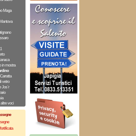
eo Maga
a Mantova
tignano
ssaro
11
rto
stanaca
 in mostra
rdino
Carratta
i vetro
 Jos`r
ario
sia
altre voci
assegne
assegne
ortificata