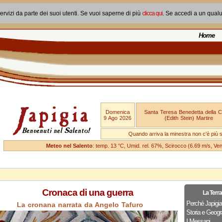
ervizi da parte dei suoi utenti. Se vuoi saperne di più
clicca qui
. Se accedi a un qual
Home
Domenica
Santa Teresa Benedetta della 
9 Ago 2026
(Edith Stein) Martire
Quando arriva la minestra non c'è più si
Meteo nel Salento
: temp. 13 °C, Umid. rel. 67%, Scirocco (6.69 m/s, V
Cronaca di una guerra
La Terra
Perché Japigi
La cronana narrata da Angelo Tafuro
Storia e Geogra
I Messapi