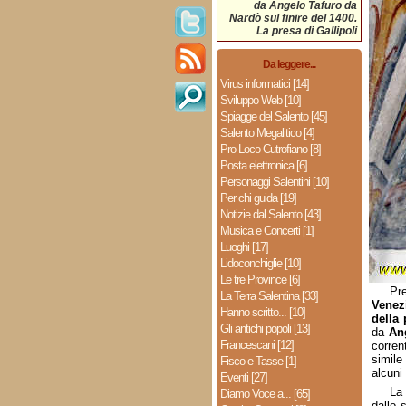
da Angelo Tafuro da
Nardò sul finire del 1400.
La presa di Gallipoli
Da leggere...
Virus informatici [14]
Sviluppo Web [10]
Spiagge del Salento [45]
Salento Megalitico [4]
Pro Loco Cutrofiano [8]
Posta elettronica [6]
Personaggi Salentini [10]
Per chi guida [19]
Notizie dal Salento [43]
Musica e Concerti [1]
Luoghi [17]
Lidoconchiglie [10]
Le tre Province [6]
Pr
La Terra Salentina [33]
Venezi
Hanno scritto... [10]
della 
Gli antichi popoli [13]
da
An
Francescani [12]
corren
simile
Fisco e Tasse [1]
alcuni
Eventi [27]
La 
Diamo Voce a... [65]
dallo 