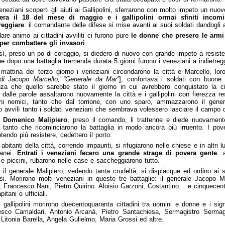
eneziani scoperti gli aiuti ai Gallipolini, sferrarono con molto impeto un nuov
era il 18 del mese di maggio e i gallipolini ormai sfiniti incom
reggiare
: il comandante delle difese si mise avanti ai suoi soldati dandogli 
are animo ai cittadini avviliti ci furono pure
le donne che presero le armi
per combattere gli invasori
.
ì, preso un po di coraggio, si diedero di nuovo con grande impeto a resiste
he dopo una battaglia tremenda durata 5 giorni furono i veneziani a indietregg
mattina del terzo giorno i veneziani circondarono la città e Marcello, lor
 di Jacopo Marcello, “Generale da Mar”
], confortava i soldati con buone
za che quello sarebbe stato il giorno in cui avrebbero conquistato la cit
ti dalle parole assaltarono nuovamente la città e i gallipolini con fierezza res
hi nemici, tanto che dal torrione, con uno sparo, ammazzarono il gener
 avvilì tanto i soldati veneziani che sembrava volessero lasciare il campo di
a
Domenico Malipiero
, preso il comando, li trattenne e diede nuovament
i tanto che ricominciarono la battaglia in modo ancora più irruento. I pover
tendo più resistere, cedettero il porto.
 abitanti della città, correndo impauriti, si rifugiarono nelle chiese e in altri 
ranei.
Entrati i veneziani fecero una grande strage di povera gente
: 
 e piccini, rubarono nelle case e saccheggiarono tutto.
il generale Malipiero, vedendo tanta crudeltà, si dispiacque ed ordino ai s
si. Morirono molti veneziani in queste tre battaglie: il generale Jacopo Ma
 Francesco Nani, Pietro Quirino. Aloisio Garzoni, Costantino… e cinquecent
apitani e ufficiali.
 gallipolini morirono duecentoquaranta cittadini tra uomini e donne e i sign
sco Camaldari, Antonio Arcanà, Pietro Santachiesa, Sermagistro Sermagi
Litonia Barella, Angela Gulielmo, Maria Grossi ed altre.