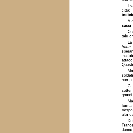
I v
città:
indiet
A d
sassi 
Cos
tale c
La 
tratta
speran
incita
attacc
Questo
M
soldat
non po
Gli
sotter
grandi
Ma 
fermar
Vespo,
altri c
Dei
France
donne 