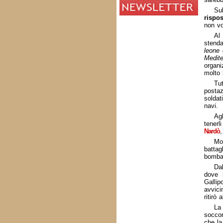
Sub
rispos
non vo
Al
stenda
leone 
Medite
organi
molto 
Tut
postaz
soldat
navi.
Agl
tenerl
Nardò
,
Mol
battag
bomba
Dal
dove i
Gallip
avvici
ritirò 
La 
soccor
che la