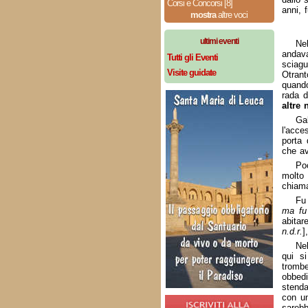
Corsi e Concorsi [8]
anni, 
mostra
altre voci
ultimi eventi
Nel
andav
Tutti gli Eventi
sciagu
Visite guidate
Otrant
quando
rada d
altre 
Gal
l'acce
porta 
che av
Po
molto 
chiama
Fu
ma fu 
abitar
n.d.r.
]
Nel
qui si
trombe
obbedi
stenda
con un
sarebb