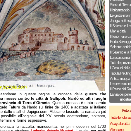
Storia di Terra
Il brigantaggio
Le grotte mari
Japigia nello s
Il Salento e il 
Mari e città
Il fenomeno ca
Porto Selvaggi
Salento: antich
Il Salento e la
Lu scazzamur
Tutte le provin
I Comuni della 
Tabula Peuting
Antica mappa 
Le serre salent
Il Parco del R
esentiamo in queste pagine la cronaca della
guerra che
La via dei pelle
a mosse contro le città di Gallipoli, Nardò ed altri luoghi
mostra
provincia di Terra d'Otranto
. Questa cronaca è stata narrata
gelo Tafuro
da Nardò sul finire del 1400 e adattata all'italiano
Fotor
te dallo staff di Japigia.com. Abbiamo lasciato la narrativa più
 possibile all'originale del XV secolo adattandone, soltanto,
Tutte le fotor
 termini e forme espressive.
Acaya la citta` f
cronaca fu raccolta, manoscritta, nei primi decenni del 1700
Alessano
storico e studioso
Ludovico Antonio Muratori
, il quale, per molti