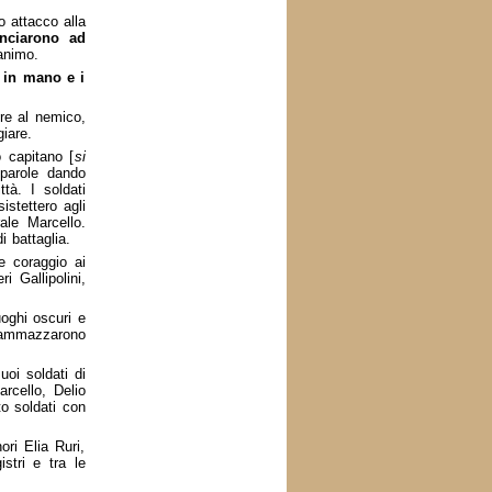
o attacco alla
inciarono ad
animo.
 in mano e i
re al nemico,
iare.
o capitano [
si
 parole dando
tà. I soldati
istettero agli
ale Marcello.
 battaglia.
e coraggio ai
i Gallipolini,
luoghi oscuri e
ammazzarono
uoi soldati di
rcello, Delio
o soldati con
ori Elia Ruri,
stri e tra le