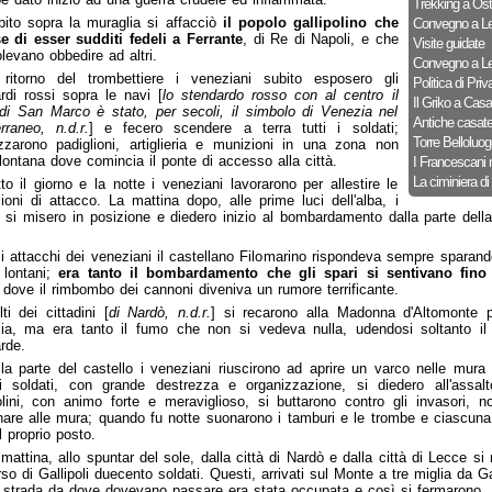
Trekking a Ost
ito sopra la muraglia si affacciò
il popolo gallipolino che
Convegno a Le
e di esser sudditi fedeli a Ferrante
, di Re di Napoli, e che
Visite guidate
levano obbedire ad altri.
Convegno a Le
 ritorno del trombettiere i veneziani subito esposero gli
Politica di Priv
rdi rossi sopra le navi [
lo stendardo rosso con al centro il
Il Griko a Cas
di San Marco è stato, per secoli, il simbolo di Venezia nel
Antiche casat
rraneo, n.d.r.
] e fecero scendere a terra tutti i soldati;
Torre Belloluog
zzarono padiglioni, artiglieria e munizioni in una zona non
lontana dove comincia il ponte di accesso alla città.
I Francescani 
La ciminiera di
to il giorno e la notte i veneziani lavorarono per allestire le
ioni di attacco. La mattina dopo, alle prime luci dell'alba, i
i si misero in posizione e diedero inizio al bombardamento dalla parte della
i attacchi dei veneziani il castellano Filomarino rispondeva sempre sparan
i lontani;
era tanto il bombardamento che gli spari si sentivano fino a
 dove il rimbombo dei cannoni diveniva un rumore terrificante.
ti dei cittadini [
di Nardò, n.d.r.
] si recarono alla Madonna d'Altomonte 
lia, ma era tanto il fumo che non si vedeva nulla, udendosi soltanto il
rde.
la parte del castello i veneziani riuscirono ad aprire un varco nelle mura 
 soldati, con grande destrezza e organizzazione, si diedero all'assalt
olini, con animo forte e meraviglioso, si buttarono contro gli invasori, no
nare alle mura; quando fu notte suonarono i tamburi e le trombe e ciascuna 
al proprio posto.
mattina, allo spuntar del sole, dalla città di Nardò e dalla città di Lecce s
so di Gallipoli duecento soldati. Questi, arrivati sul Monte a tre miglia da Gal
 strada da dove dovevano passare era stata occupata e così si fermarono.