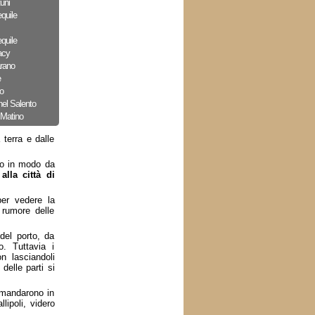
uni
quile
quile
acy
arano
e
o
nel Salento
 Matino
 terra e dalle
do in modo da
lla città di
per vedere la
 rumore delle
del porto, da
o. Tuttavia i
n lasciandoli
delle parti si
i mandarono in
lipoli, videro