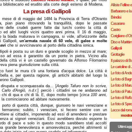
fu bibliotecario ed erudito alla corte degli estensi di Modena.
Alliste Felline 
La presa di Gallipoli
Barbarano e la
Brindisi
 mese di di maggio del 1484 la Provincia di Terra d'Otranto
a, pian piano ritrovando la tranquillità, dopo le passate
Casarano
re delle crudeli guerre fatte dai turchi contro la città di
Castro
o ed altri luoghi vicini quattro anni prima. Il 16 di maggio,
Corigliano d`Ot
 la biada maturava in campagna, si vide, all'orizzonte della
i Gallipoli,
un'armata navale di 60 vele, di galee e molte
Diso e Maritti
navi
che si avvicinavano al porto della cittadina ionica.
Gallipoli
lipoli è posta su un duro e grande scoglio in mezzo al mare;
Grottaglie
sso ad essa è garantito da un ponte in pietra. Vicino alla
della città vi è un castello governato da Alfonso Filomarino
Il palazzo di B
eva piena giurisdizione sulla città.
Le cartoline di 
co fuori le mura c'è una fontana d'acqua dolce. La città è
Le foto di Andr
bella e, per questa ragione, gli antichi abitanti del luogo la
Le foto di Bagn
rono Gallipoli.
Le foto di Mar
 dirupata e sconquassata da... [
Angelo Tafuro non lo scrive,
Carlo d'Angiò, n.d.r.
] perciò i cittadini se ne andarono ad
Le foto di Patu
e chi di qua e chi di là. E, dopo molto tempo [
circa 100 anni,
Le foto di Ruff
, la cominciarono ad abitare nuovamente.
Le foto di Spe
 porto di questa città, dunque, giunsero le navi veneziane e
 fermarono; subito, i veneziani, si fecero sentire con un
Lecce dal roma
ttiere ai cittadini, imponendo ad essi di arrendersi e prestare
mostra
enza ai signori veneziani. Essi avrebbero dovuto esporre lo
rdo di pace e solo in questo modo sarebbero stati accolti
Ultimi agg
a grande benevolenza e amorevolezza, perché altrimenti si
e dato inizio ad una guerra crudele ed infiammata.