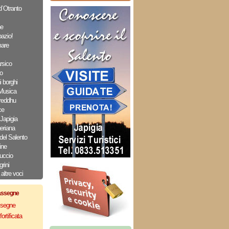
 d`Otranto
ne
pazio!
mare
rsico
o
i borghi
 Musica
reddhu
ce
Japigia
eriana
del Salento
ine
auccio
grini
altre voci
assegne
assegne
ortificata