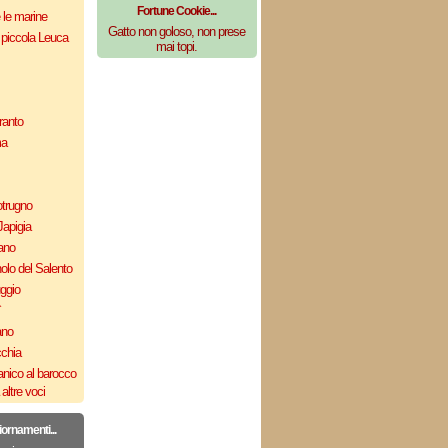
Fortune Cookie...
e le marine
Gatto non goloso, non prese
 piccola Leuca
mai topi.
ranto
ma
otrugno
Japigia
ano
olo del Salento
uggio
`
ano
cchia
nico al barocco
altre voci
iornamenti...