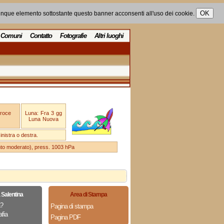
unque elemento sottostante questo banner acconsenti all'uso dei cookie.
Comuni
Contatto
Fotografie
Altri luoghi
Croce
Luna: Fra 3 gg
Luna Nuova
nistra o destra.
ento moderato), press. 1003 hPa
 Salentina
Area di Stampa
a?
Pagina di stampa
fia
Pagina PDF