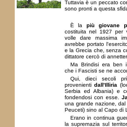
Tuttavia è un peccato con
sono pronti a questa sfida
È la
più giovane p
costituita nel 1927 per 
volle dare massima im
avrebbe portato l'esercito
e la Grecia che, senza co
dittatore cercò di annetter
Ma Brindisi era ben 
che i Fascisti se ne acco
Qui, dieci secoli p
provenienti
dall'Illiria
(lo
Serbia ed Albania) e co
fondendosi con esse.
Ja
una grande nazione, dal c
Peuceti) sino al Capo di 
Erano in continua guerr
la supremazia sul territo