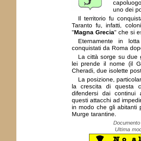
capoluogo
uno dei por
Il territorio fu conqui
Taranto fu, infatti, colo
"
Magna Grecia
" che si e
Eternamente in lott
conquistati da Roma dopo
La città sorge su due g
lei prende il nome (il G
Cheradi, due isolette post
La posizione, particola
la crescita di questa c
difendersi dai continui 
questi attacchi ad impedir
in modo che gli abitanti p
Murge tarantine.
Documento c
Ultima mod