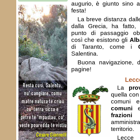
augurio, è giunto sino 
festa!
La breve distanza dall
dalla Grecia, ha fatto,
punto di passaggio obb
così che esistono gli
Alb
di Taranto, come i
Salentina.
Buona navigazione, d
pagine!
Lecc
La
pro
quella con
comuni e
comuni
e
frazioni
s
amminist
territorio.
Lecce