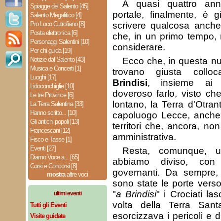
A quasi quattro ann
Spiagge del Salento [45]
portale, finalmente, è 
Salento Megalitico [4]
Pro Loco Cutrofiano [8]
scrivere qualcosa anche 
Posta elettronica [6]
che, in un primo tempo,
Personaggi Salentini [10]
considerare.
Per chi guida [19]
Notizie dal Salento [43]
Ecco che, in questa nu
Musica e Concerti [1]
trovano giusta collo
Luoghi [17]
Brindisi
, insieme ai 
Lidoconchiglie [10]
doveroso farlo, visto ch
Le tre Province [6]
lontano, la Terra d'Otran
La Terra Salentina [33]
Hanno scritto... [10]
capoluogo Lecce, anche g
Gli antichi popoli [13]
territori che, ancora, n
Francescani [12]
amministrativa.
Fisco e Tasse [1]
Eventi [27]
Resta, comunque, u
Diamo Voce a... [65]
abbiamo diviso, con 
Corsi e Concorsi [8]
governanti. Da sempre
mostra
altre voci
sono state le porte verso
"
a Brindisi
" i Crociati la
ultimi eventi
volta della Terra San
Tutti gli Eventi
esorcizzava i pericoli e 
Visite guidate