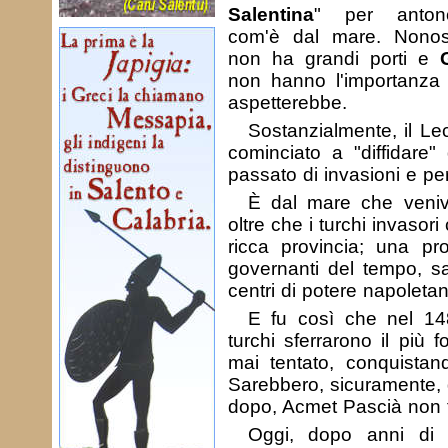
Salentina
" per antono
com'è dal mare. Nonos
non ha grandi porti e
non hanno l'importanza 
aspetterebbe.
Sostanzialmente, il Le
cominciato a "diffidare" 
passato di invasioni e peri
È dal mare che veniva
oltre che i turchi invaso
ricca provincia; una pro
governanti del tempo, sac
centri di potere napoletan
E fu così che nel 148
turchi sferrarono il più 
mai tentato, conquistan
Sarebbero, sicuramente, g
dopo, Acmet Pascià non 
Oggi, dopo anni di 