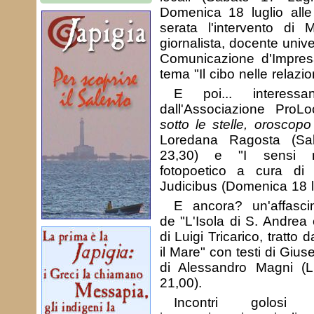
Domenica 18 luglio alle
serata l'intervento di
giornalista, docente unive
Comunicazione d'Impres
tema "Il cibo nelle relazio
E poi... interessan
dall'Associazione ProL
sotto le stelle, oroscopo
Loredana Ragosta (Sa
23,30) e "I sensi na
fotopoetico a cura di
Judicibus (Domenica 18 lu
E ancora? un'affasci
de "L'Isola di S. Andrea 
di Luigi Tricarico, tratto 
il Mare" con testi di Giu
di Alessandro Magni (L
21,00).
Incontri golosi 