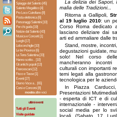
La delizia dei Sapori, l
Spiagge del Salento [45]
malìa delle Tradizioni...
Salento Megalitico [4]
Pro Loco Cutrofiano [8]
Ritorna a Gallipoli,
St
Posta elettronica [6]
al 19 luglio 2010
: un p
Personaggi Salentini [10]
Corso Roma dedicato a 
Per chi guida [19]
Notizie dal Salento [43]
lasciano deliziare dai sa
Musica e Concerti [1]
arti ed ammaliare dalle tra
Luoghi [17]
Stand, mostre, incontri,
Lidoconchiglie [10]
Le tre Province [6]
degustazioni guidate, mu
La Terra Salentina [33]
solo! Nel corso dell
Hanno scritto... [10]
mancheranno incontri 
Gli antichi popoli [13]
culturali con importanti r
Francescani [12]
temi legati alla gastrono
Fisco e Tasse [1]
Eventi [27]
tecnologica per le aziende
Diamo Voce a... [65]
In Piazza Carducci
Corsi e Concorsi [8]
Presentazioni Mutimediali
mostra
altre voci
- esperta di ICT e di cult
ultimi eventi
internazionale - interver
Tutti gli Eventi
social media per lo svi
Visite guidate
locali (Sabato 17 Lugl