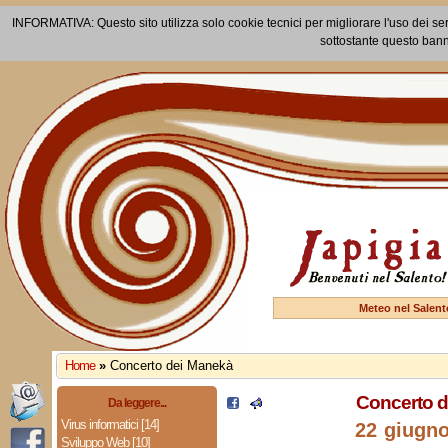
INFORMATIVA: Questo sito utilizza solo cookie tecnici per migliorare l'uso dei ser
sottostante questo bann
Meteo nel Salent
Home
»
Concerto dei Manekà
Concerto 
Da leggere...
Virus informatici [14]
22 giugn
Sviluppo Web [10]