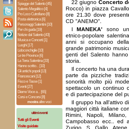
22 giugno
Concerto d
Spiagge del Salento [45]
Rocco) in piazza Cavallo
Salento Megalitico [4]
Pro Loco Cutrofiano [8]
ore 21.30 dove presente
Posta elettronica [6]
CD "ANEMO".
Personaggi Salentini [10]
I
MANEKA'
sono un 
Per chi guida [19]
Notizie dal Salento [43]
etnico-popolare salentin
Musica e Concerti [1]
anni si occupano della
Luoghi [17]
grande patrimonio musica
Lidoconchiglie [10]
genti del Salento hanno 
Le tre Province [6]
storia.
La Terra Salentina [33]
Hanno scritto... [10]
Il concerto ha una dura
Gli antichi popoli [13]
parte da pizziche tradiz
Francescani [12]
sonorità molto più mode
Fisco e Tasse [1]
Eventi [27]
spettacolo un continuo 
Diamo Voce a... [65]
e di partecipazione del p
Corsi e Concorsi [8]
Il gruppo ha all’attivo d
mostra
altre voci
maggiori città italiane c
ultimi eventi
Rimini, Napoli, Milano
Tutti gli Eventi
Campobasso ecc.. ed alt
Visite guidate
Zurigo ,S. Gallo, Atene,