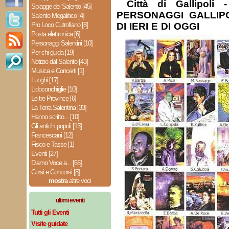
Città di Gallipoli
Spiagge del Salento [45]
PERSONAGGI GALLIPO
Salento Megalitico [4]
Pro Loco Cutrofiano [8]
DI IERI E DI OGGI
Posta elettronica [6]
Personaggi Salentini [10]
Per chi guida [19]
Notizie dal Salento [43]
Musica e Concerti [1]
Luoghi [17]
Lidoconchiglie [10]
Le tre Province [6]
La Terra Salentina [33]
Hanno scritto... [10]
Gli antichi popoli [13]
Francescani [12]
Fisco e Tasse [1]
Eventi [27]
Diamo Voce a... [65]
Corsi e Concorsi [8]
mostra
altre voci
ultimi eventi
Tutti gli Eventi
Visite guidate