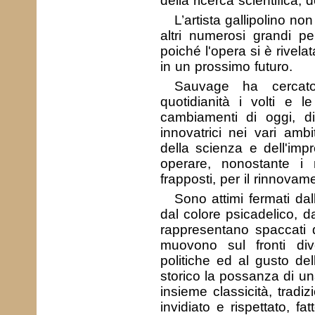
della ricerca scientifica, d
L’artista gallipolino non
altri numerosi grandi p
poiché l'opera si è rivela
in un prossimo futuro.
Sauvage ha cercato
quotidianità i volti e le
cambiamenti di oggi, di
innovatrici nei vari ambit
della scienza e dell'imp
operare, nonostante i
frapposti, per il rinnovame
Sono attimi fermati dall
dal colore psicadelico, da
rappresentano spaccati di
muovono sul fronti div
politiche ed al gusto del
storico la possanza di un
insieme classicità, tradi
invidiato e rispettato, fa