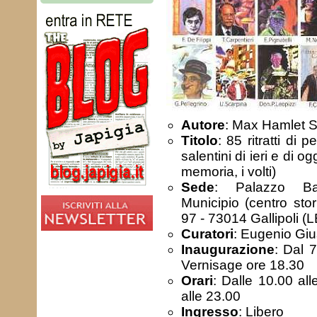
Autore
: Max Hamlet 
Titolo
: 85 ritratti di 
salentini di ieri e di ogg
memoria, i volti)
Sede
: Palazzo Ba
Municipio (centro sto
97 - 73014 Gallipoli (L
Curatori
: Eugenio Gius
Inaugurazione
: Dal 
Vernisage ore 18.30
Orari
: Dalle 10.00 all
alle 23.00
Ingresso
: Libero