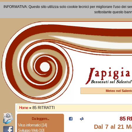
INFORMATIVA: Questo sito utilizza solo cookie tecnici per migliorare l'uso dei ser
sottostante questo bann
Meteo nel Salent
Home
»
85 RITRATTI
85 R
Da leggere...
Virus informatici [14]
Dal 7 al 21 M
Sviluppo Web [10]