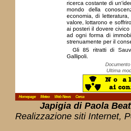
ricerca costante di un'iden
mondo della conoscenza 
economia, di letteratura,
valore, lottarono e soffrir
ai posteri il dovere civic
ad ogni forma di immobili
strenuamente per il conse
Gli 85 ritratti di Sa
Gallipoli.
Documento c
Ultima mod
Homepage
Meteo
Web News
Cerca
Japigia di Paola Bea
Realizzazione siti Internet, P