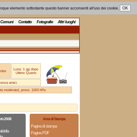
unque elemento sottostante questo banner acconsenti all'uso dei cookie.
Comuni
Contatto
Fotografie
Altri luoghi
Luna: 1 gg dopo
tire
Ultimo Quarto
senza amici.
ento moderato), press. 1003 hPa
vio 2008
Area di Stampa
Pagina di stampa
aldella
Pagina PDF
la