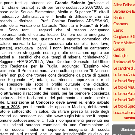
r parte tutti gli studenti del
Grande Salento
(province di
Alliste Felline 
 Brindisi e Taranto) iscritti per l'anno scolastico 2007/2008 ad
Barbarano e la
asse della Scuola Elementare, Media e Superiore."E' alto il
 educativo dell'iniziativa e il livello di diffusione che sta
Brindisi
ungendo - riferisce il Prof. Cosimo Damiano ARNESANO,
Casarano
ente della Fondazione Culturale "Identità e Futuro" di Porto
eo. Sono tanti i ragazzi che si stanno occupando
Castro
poraneamente di cultura locale. Dai loro scritti emergerà il
Corigliano d`Ot
centrale del braciere, questo umile oggetto domestico che
Diso e Maritti
alore, riuniva la famiglia, cuoceva cibi semplici (ceci,fave,
patate), asciugava i panni. I nonni interpellati ne canteranno
Gallipoli
i, alcuni con struggente nostalgia, altri con amaro rigetto per
Grottaglie
vazioni e i sacrifici che quei tempi di miseria richiedevano".Il
Ruggiero FRANCAVILLA, Vice Direttore Generale dell'Ufficio
Il palazzo di B
stico Regionale per la Puglia, aggiunge: "Esprimo vivo
Le cartoline di 
cimento. Il Premio di narrativa e cultura popolare "Il Nonno e
Le foto di Andr
ciere" non può che trovare considerazione da parte di questa
one Regionale. E', infatti, da ritenersi apprezzabile e di
Le foto di Bagn
le spessore sia sotto il profilo culturale che didattico,
Le foto di Mar
iativa di promuovere il territorio salentino, recuperando il
o attraverso il racconto dei nonni, per far prendere coscienza
Le foto di Patu
mportanza delle tradizioni e del patrimonio culturale locale e
Le foto di Ruff
ale.
L'iscrizione al Concorso deve avvenire, entro sabato
Le foto di Spe
ggio 2008
, per il tramite dell'apposito Modulo, debitamente
ato e sottoscritto in calce, da ritirare presso la sede degli
Lecce dal roma
zzatori da scaricare dal sito www.puglia.istruzione.it oppure
mostra
mune.portocesareo.le.it. Tutti i componimenti pervenuti nei
ni su indicati saranno esaminati da una Commissione di
ti di scuola media e superiore, insegnanti di scuola
Ultimi agg
tare ed altri esperti, che, a suo insindacabile giudizio, ne