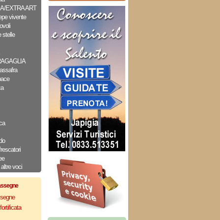
A/EXTRA ART
epe vivente
ovoli
 stelle
RAGAGLIA
assafra
pace
ca
ca
do
frescatori
ee
altre voci
assegne
assegne
ortificata