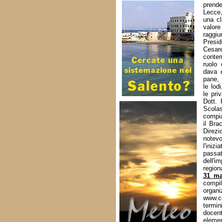
prende
Lecce,
una cl
valore
raggi
Presid
Cesar
contem
ruolo 
dava c
pane, 
le lod
le pri
Dott. 
Scola
compia
il Bra
Direzi
notevo
l'iniz
passat
dell'i
region
31 ma
compil
organi
www.co
termi
docen
elemen