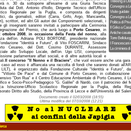
Trekking a Ost
ierà n. 30 da sottoporre all'esame di una Giuria Tecnica
Convegno a Le
duta dal Dott. Antonio d'Itollo, Dirigente Tecnico dell'Ufficio
Visite guidate
stico Regionale per la Puglia, e composta da dirigenti
tici, da giornalisti, editori (Carra, Grifo, Argo, Mancarella,
Convegno a Le
i), scrittori, ed altri.Gli autori dei Componimenti selezionati, i
Politica di Priv
e gli insegnanti saranno invitati a partecipare alla Cerimonia
Il Griko a Cas
segnazione del Premio, che avrà luogo a
Porto Cesareo
, in
Antiche casat
2 ottobre 2008
,
in occasione della Festa del nonno
, alla
Torre Belloluog
nza dell'on. Adriana POLI BORTONE, presidente nazionale
Fondazione "Identità e Futuro", di Vito FOSCARINI, Sindaco
I Francescani 
rto Cesareo, del Dott. Cosimo DURANTE, Assessore
La ciminiera di
ciale allo Sviluppo Locale, dell'on. Ugo LISI, componente
sione parlamentare affari sociali, e di altre autorità locali e
li.
Il concorso "Il Nonno e il Braciere"
, che vuol essere anche una gara d
 caso ad esso è affiancata una raccolta di fondi che saranno donati all'A
 LILT), è organizzato dalla Fondazione Culturale "Identità e Futuro", dal
 "Vittorio De Pace" e dal Comune di Porto Cesareo, in collaborazione c
nsivo "Don Rua" e il Centro Educazione Ambientale di Porto Cesareo, il Li
ifico e Socio-Psico-Pedagogico "G. Galilei" di Nardò, con il patrocinio del M
ica Istruzione-Ufficio Scolastico Regionale per la Puglia, della Reg
orato Diritto allo Studio, della Provincia di Lecce e dell'Università del Salen
Documento creato il 02/03/2008 (18:55)
Ultima modifica del 07/10/2008 (12:21)
erca