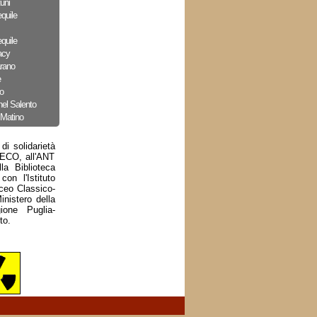
uni
quile
quile
acy
arano
e
o
nel Salento
 Matino
i solidarietà
RECO, all'ANT
la Biblioteca
on l'Istituto
ceo Classico-
inistero della
ione Puglia-
to.