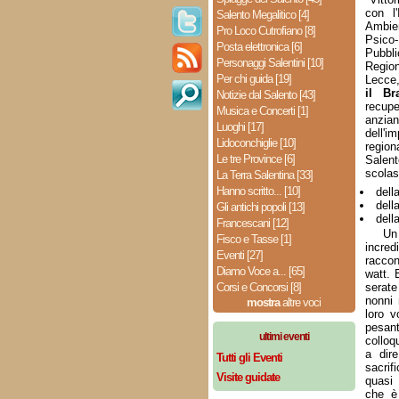
con l
Salento Megalitico [4]
Ambien
Pro Loco Cutrofiano [8]
Psico-
Posta elettronica [6]
Pubbli
Personaggi Salentini [10]
Region
Per chi guida [19]
Lecce
il Br
Notizie dal Salento [43]
recup
Musica e Concerti [1]
anzian
Luoghi [17]
dell'i
Lidoconchiglie [10]
region
Le tre Province [6]
Salent
scolas
La Terra Salentina [33]
Hanno scritto... [10]
dell
dell
Gli antichi popoli [13]
dell
Francescani [12]
Un
Fisco e Tasse [1]
incred
Eventi [27]
raccon
Diamo Voce a... [65]
watt. 
Corsi e Concorsi [8]
serate
nonni 
mostra
altre voci
loro v
pesan
ultimi eventi
collo
a dir
Tutti gli Eventi
sacrif
Visite guidate
quasi 
che è 