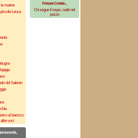
Fortune Cookie...
e le marine
Chi segue il rospo, cade nel
 piccola Leuca
pozzo
ranto
ma
otrugno
Japigia
ano
olo del Salento
uggio
`
ano
cchia
nico al barocco
altre voci
iornamenti...