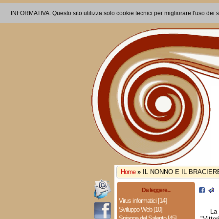
INFORMATIVA: Questo sito utilizza solo cookie tecnici per migliorare l'uso dei s
Home
»
IL NONNO E IL BRACIER
Da leggere...
Virus informatici [14]
Sviluppo Web [10]
La 
Spiagge del Salento [45]
"Vitto