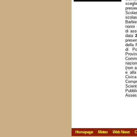
scegl
presie
Scola
scolas
Barbier
nonni 
di as
data
prese
della 
di Po
Provin
Commis
naziona
(non a
e alla
Civica
Compre
Scient
Pubbl
Assess
Homepage
Meteo
Web News
C