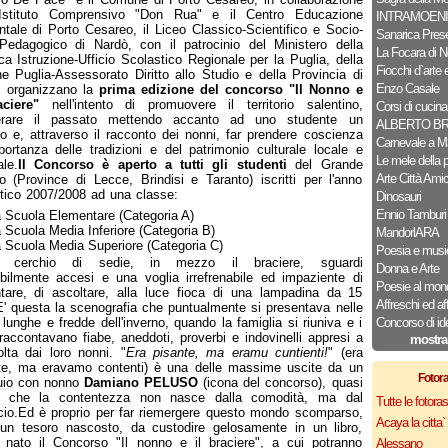
'Istituto Comprensivo "Don Rua" e il Centro Educazione
INTRAMOENI
tale di Porto Cesareo, il Liceo Classico-Scientifico e Socio-
Sanarica Pres
Pedagogico di Nardò, con il patrocinio del Ministero della
La Focara di N
ca Istruzione-Ufficio Scolastico Regionale per la Puglia, della
Fiocchi d`arte e
e Puglia-Assessorato Diritto allo Studio e della Provincia di
Enzo Casale
, organizzano la
prima edizione del concorso "Il Nonno e
aciere"
nell'intento di promuovere il territorio salentino,
Corsi di cucina
erare il passato mettendo accanto ad uno studente un
ALBERTO B
o e, attraverso il racconto dei nonni, far prendere coscienza
Carnevale a M
mportanza delle tradizioni e del patrimonio culturale locale e
Le mele della 
ale.
Il Concorso è aperto a tutti gli studenti
del Grande
Arte Città Ami
o (Province di Lecce, Brindisi e Taranto) iscritti per l'anno
tico 2007/2008 ad una classe:
Dinosauri
Ennio Tamburi
a Scuola Elementare (Categoria A)
a Scuola Media Inferiore (Categoria B)
MandorlARA
a Scuola Media Superiore (Categoria C)
Poesia e musi
 cerchio di sedie, in mezzo il braciere, sguardi
Donna e Arte
ibilmente accesi e una voglia irrefrenabile ed impaziente di
Poesie al mon
tare, di ascoltare, alla luce fioca di una lampadina da 15
Affreschi ed af
E' questa la scenografia che puntualmente si presentava nelle
 lunghe e fredde dell'inverno, quando la famiglia si riuniva e i
Concorso di id
raccontavano fiabe, aneddoti, proverbi e indovinelli appresi a
mostra
olta dai loro nonni. "
Era pisante, ma eramu cuntienti!
" (era
te, ma eravamo contenti) è una delle massime uscite da un
Fotor
quio con nonno
Damiano PELUSO
(icona del concorso), quasi
e che la contentezza non nasce dalla comodità, ma dal
Tutte le fotor
icio.Ed è proprio per far riemergere questo mondo scomparso,
Acaya la citta` f
un tesoro nascosto, da custodire gelosamente in un libro,
nato il Concorso "Il nonno e il braciere", a cui potranno
Alessano