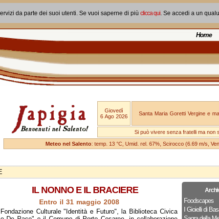
ervizi da parte dei suoi utenti. Se vuoi saperne di più
clicca qui
. Se accedi a un qual
Home
Giovedì
Santa Maria Goretti Vergine e mar
6 Ago 2026
Si può vivere senza fratelli ma non 
Meteo nel Salento
: temp. 13 °C, Umid. rel. 67%, Scirocco (6.69 m/s, V
E
IL NONNO E IL BRACIERE
Archi
Foodscapes
Entro il 31 maggio 2008
I Gioielli di Bas
Fondazione Culturale "Identità e Futuro", la Biblioteca Civica
Sagra della Me
rio De Pace" e il Comune di Porto Cesareo, in collaborazione