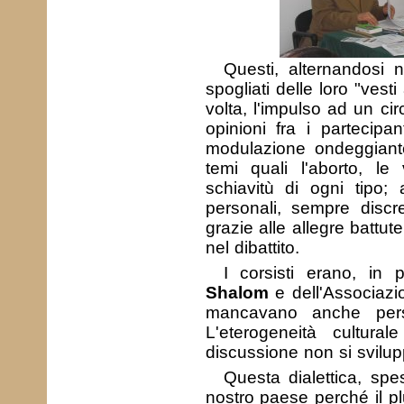
Questi, alternandosi n
spogliati delle loro "ves
volta, l'impulso ad un ci
opinioni fra i partecipa
modulazione ondeggiante
temi quali l'aborto, le
schiavitù di ogni tipo;
personali, sempre discre
grazie alle allegre battu
nel dibattito.
I corsisti erano, in 
Shalom
e dell'Associazi
mancavano anche per
L'eterogeneità cultu
discussione non si svilu
Questa dialettica, spe
nostro paese perché il pl