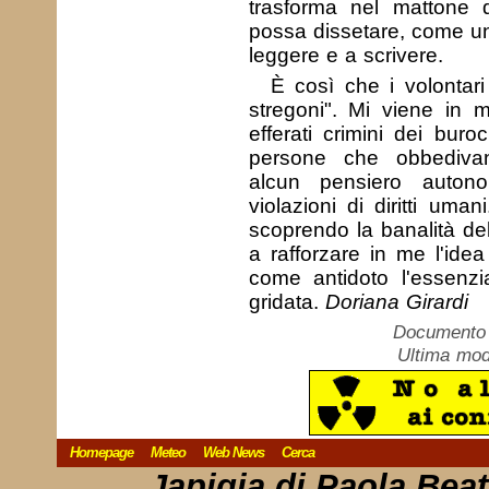
trasforma nel mattone 
possa dissetare, come un
leggere e a scrivere.
È così che i volontari
stregoni". Mi viene in
efferati crimini dei buro
persone che obbedivan
alcun pensiero auton
violazioni di diritti u
scoprendo la banalità d
a rafforzare in me l'idea
come antidoto l'essenzial
gridata.
Doriana Girardi
Documento c
Ultima mod
Homepage
Meteo
Web News
Cerca
Japigia di Paola Bea