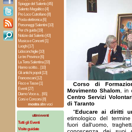
Spiagge del Salento [45]
Salento Megalitico [4]
Pro Loco Cutrofiano [8]
Posta elettronica [6]
Personaggi Salentini [10]
Per chi guida [19]
Notizie dal Salento [43]
Musica e Concerti [1]
Luoghi [17]
Lidoconchiglie [10]
Le tre Province [6]
La Terra Salentina [33]
Hanno scritto... [10]
Gli antichi popoli [13]
Francescani [12]
Fisco e Tasse [1]
Corso di Formazio
Eventi [27]
Movimento Shalom
, in
Diamo Voce a... [65]
Centro Servizi Volontar
Corsi e Concorsi [8]
di Taranto
mostra
altre voci
"
Educare ai diritti 
ultimi eventi
etimologico del termine
Tutti gli Eventi
fuori dall'uomo, traghet
Visite guidate
conoscenza dei suoi d