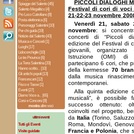
PICCOLI DIALOGHI M
Spiagge del Salento [45]
Festival di cori di voci
Salento Megalitico [4]
Pro Loco Cutrofiano [8]
21-22-23 novembre 200
Posta elettronica [6]
Venerdì 21, sabato
Personaggi Salentini [10]
novembre
: si concentr
Per chi guida [19]
Notizie dal Salento [43]
concerti di “Piccoli di
Musica e Concerti [1]
edizione del Festival di 
Luoghi [17]
giovanili, organizzato 
Lidoconchiglie [10]
Istruzione (OMI) di
Le tre Province [6]
partecipano 6 cori, che 
La Terra Salentina [33]
Hanno scritto... [10]
della kermesse
70 bran
Gli antichi popoli [13]
dalla musica rinascimen
Francescani [12]
contemporanei.
Fisco e Tasse [1]
Eventi [27]
Alla quinta edizione d
Diamo Voce a... [65]
musicali”, è possibile 
Corsi e Concorsi [8]
successo ottenuto: o
mostra
altre voci
coinvolti nel progetto, b
da
Italia
(Torino, Saluzz
ultimi eventi
Roma, Mondovì, Genova
Tutti gli Eventi
Francia e Polonia
, che 
Visite guidate