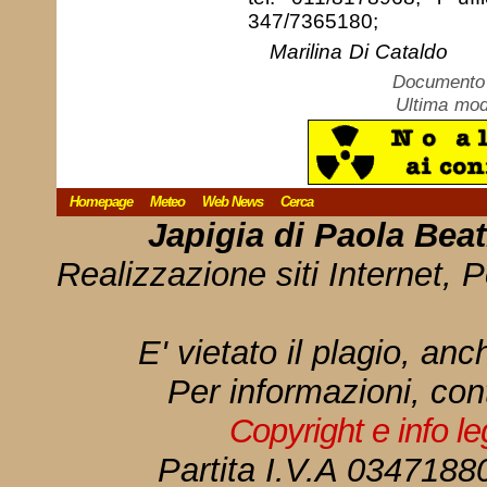
347/7365180;
Marilina Di Cataldo
Documento c
Ultima mod
Homepage
Meteo
Web News
Cerca
Japigia di Paola Bea
Realizzazione siti Internet, P
E' vietato il plagio, anc
Per informazioni, con
Copyright e info l
Partita I.V.A 034718