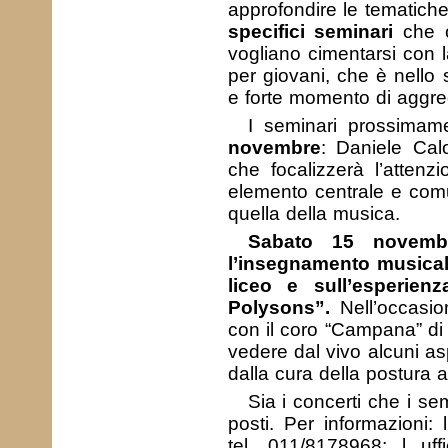
approfondire le tematiche
specifici seminari
che o
vogliano cimentarsi con l
per giovani, che è nell
e forte momento di aggre
I seminari prossima
novembre
: Daniele Cal
che focalizzerà l’attenzi
elemento centrale e comu
quella della musica.
Sabato 15 novemb
l’insegnamento musicale
liceo e sull’esperie
Polysons”.
Nell’occasi
con il coro “Campana” di 
vedere dal vivo alcuni asp
dalla cura della postura 
Sia i concerti che i s
posti. Per informazioni: 
tel. 011/8178968; l uff