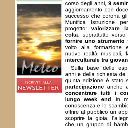
corso degli anni,
9 semin
aggiornamento con docent
successo che corona gli 
Munifica Istruzione p
progetto:
valorizzare 
colta
, soprattutto verso
fornire uno strumento 
volto alla formazione 
nuove realtà musicali,
interculturale tra giovan
Sulla base delle espe
anni e della richiesta de
quinta edizione è stato 
partecipazione
anche ai
concentrare tutti i c
lungo week end
, in m
conoscenza e lo scambio 
offrire al pubblico un a
scoprire la gioia, l’all
che un gruppo di bambi