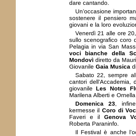
dare cantando.
Un’occasione important
sostenere il pensiero m
giovani e la loro evoluzio
Venerdì 21 alle ore 20
sullo scenografico coro 
Pelagia in via San Mass
voci bianche della S
Mondovì
diretto da Mauri
Giovanile
Gaia Musica
di
Sabato 22, sempre all
cantori dell’Accademia, 
giovanile
Les Notes Fl
Marilena Alberti e Ornell
Domenica 23
, infi
kermesse il
Coro di Voc
Faveri e il
Genova Vo
Roberta Paraninfo.
Il Festival è anche l