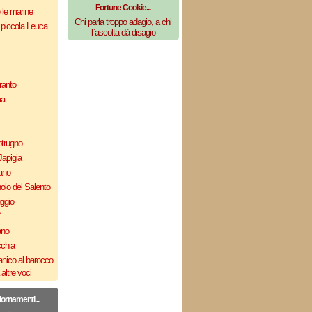
Fortune Cookie...
e le marine
Chi parla troppo adagio, a chi
 piccola Leuca
l`ascolta dà disagio
ranto
ma
otrugno
Japigia
ano
olo del Salento
uggio
`
ano
cchia
nico al barocco
altre voci
iornamenti...