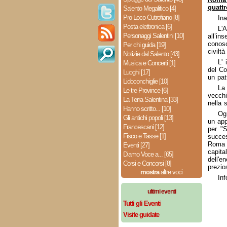
quattr
Salento Megalitico [4]
Pro Loco Cutrofiano [8]
In
Posta elettronica [6]
L'
Personaggi Salentini [10]
all’in
conosc
Per chi guida [19]
civilt
Notizie dal Salento [43]
L' 
Musica e Concerti [1]
del Co
Luoghi [17]
un pat
Lidoconchiglie [10]
La
Le tre Province [6]
vecchi
La Terra Salentina [33]
nella 
Hanno scritto... [10]
Ogn
Gli antichi popoli [13]
un app
Francescani [12]
per "
Fisco e Tasse [1]
succes
Roma p
Eventi [27]
capit
Diamo Voce a... [65]
dell'e
Corsi e Concorsi [8]
prezio
mostra
altre voci
Inf
ultimi eventi
Tutti gli Eventi
Visite guidate