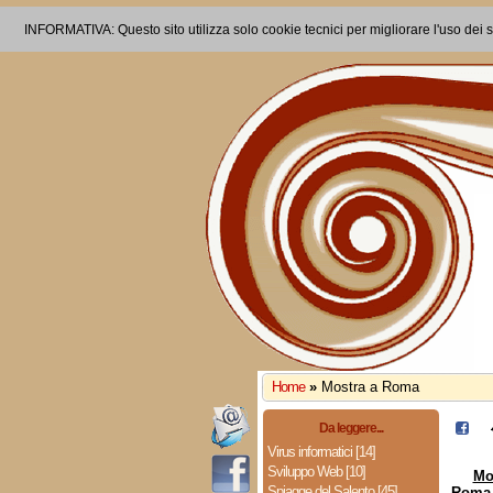
INFORMATIVA: Questo sito utilizza solo cookie tecnici per migliorare l'uso dei s
Home
»
Mostra a Roma
Da leggere...
Virus informatici [14]
Sviluppo Web [10]
Mo
Spiagge del Salento [45]
Roma 