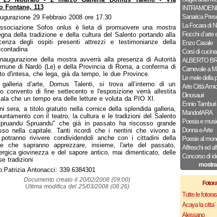
o Fontane, 113
INTRAMOENI
Sanarica Pres
augurazione 29 Febbraio 2008 ore 17.30
La Focara di N
Associazione Sofos onlus è lieta di promuovere una mostra
Fiocchi d`arte e
segna della tradizione e della cultura del Salento portando alla
enza degli ospiti presenti attrezzi e testimonianze della
Enzo Casale
à contadina
Corsi di cucina
inaugurazione della mostra avverrà alla presenza di Autorità
ALBERTO B
mune di Nardò (Le) e della Provincia di Roma, a conferma di
Carnevale a M
to d'intesa, che lega, già da tempo, le due Province.
Le mele della 
 galleria d’arte, Domus Talenti, si trova all’interno di un
Arte Città Ami
o convento di fine settecento e l'esposizione verrà allestita
Dinosauri
sala che un tempo era delle letture e voluta da PIO XI.
Ennio Tamburi
i sera, a titolo gratuito nella cornice della splendida galleria,
MandorlARA
untamento con il teatro, la cultura e le tradizioni del Salento
Poesia e musi
Spruandu Spruandu" che già in passato ha riscosso grande
Donna e Arte
so nella capitale. Tanti ricordi che i neritini che vivono a
otranno rivivere condividendoli anche con i cittadini della
Poesie al mon
ale che sapranno apprezzare, insieme, l'arte del passato,
Affreschi ed af
nergica giovinezza e del sapore antico, mai dimenticato, delle
Concorso di id
se tradizioni
mostra
o:Patrizia Antonacci: 339.6384301
Documento creato il 20/02/2008 (09:00)
Fotor
Ultima modifica del 25/03/2008 (08:26)
Tutte le fotor
Acaya la citta` f
Alessano