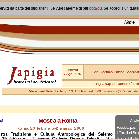
ervizi da parte dei suoi utenti. Se vuoi saperne di più
clicca qui
. Se accedi a un qual
Home
Venerdì
San Gaetano Thiene Sacerdot
7 Ago 2026
Lingua sagace, sempre è mo
Meteo nel Salento
: temp. 13 °C, Umid. rel. 67%, Scirocco (6.69 m/s, V
Mostra a Roma
Archi
Foodscapes
Roma 29 febbraio-2 marzo 2008
I Gioielli di Bas
stra Tradizione e Cultura Antropologica del Salento
Sagra della Me
29 febbraio - 2 marzo Galleria Domus Talenti - Via