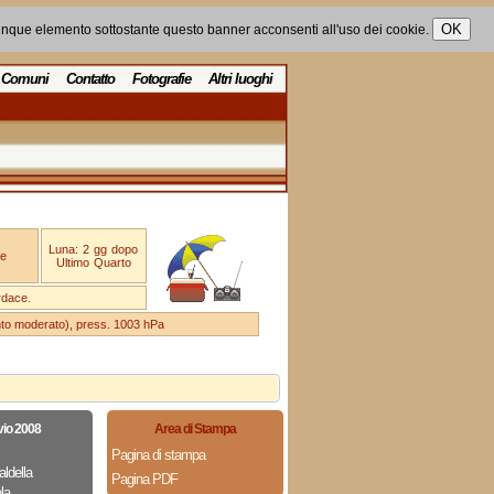
unque elemento sottostante questo banner acconsenti all'uso dei cookie.
Comuni
Contatto
Fotografie
Altri luoghi
Luna: 2 gg dopo
e
Ultimo Quarto
rdace.
ento moderato), press. 1003 hPa
vio 2008
Area di Stampa
Pagina di stampa
aldella
Pagina PDF
la