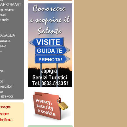
A/EXTRA ART
epe vivente
ovoli
 stelle
RAGAGLIA
assafra
pace
ca
ca
do
frescatori
ee
altre voci
assegne
assegne
ortificata