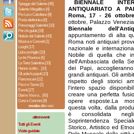
BIENNALE INTE
Spiagge del Salento [45]
ANTIQUARIATO A PA
Salento Megalitico [4]
Pro Loco Cutrofiano [8]
Roma, 17 - 26 ottobr
Posta elettronica [6]
ottobre, Palazzo Venezia
Personaggi Salentini [10]
Biennale dell'Antiqu
Per chi guida [19]
appuntamento di alta qu
Notizie dal Salento [43]
Roma noti antiquari prov
Musica e Concerti [1]
Luoghi [17]
nazionale e internaziona
Lidoconchiglie [10]
Nobile di quella che i
Le tre Province [6]
dell'Ambasciata della Se
La Terra Salentina [33]
dei Papi, accoglieran
Hanno scritto... [10]
Gli antichi popoli [13]
grandi antiquari. Gli ambiti
Francescani [12]
rispetto degli storici a
Fisco e Tasse [1]
l'intero spazio disponibi
Eventi [27]
creare una perfetta fusi
Diamo Voce a... [65]
opere esposte.La mo
Corsi e Concorsi [8]
mostra
altre voci
questa volta, dalla produ
è consolidata neg
ultimi eventi
Soprintendenza Special
Tutti gli Eventi
Storico, Artistico ed Etno
Visite guidate
Polo Museale della città 