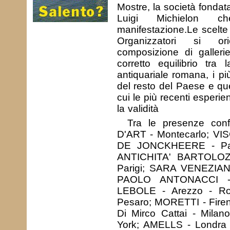
Mostre, la società fondat
Luigi Michielon c
manifestazione.Le scelte
Organizzatori si o
composizione di galleri
corretto equilibrio tra 
antiquariale romana, i più
del resto del Paese e quel
cui le più recenti esperi
la validità
Tra le presenze con
D'ART - Montecarlo; V
DE JONCKHEERE - Pari
ANTICHITA' BARTOLOZ
Parigi; SARA VENEZIAN
PAOLO ANTONACCI 
LEBOLE - Arezzo - R
Pesaro; MORETTI - Fir
Di Mirco Cattai - Mil
York; AMELLS - Londra