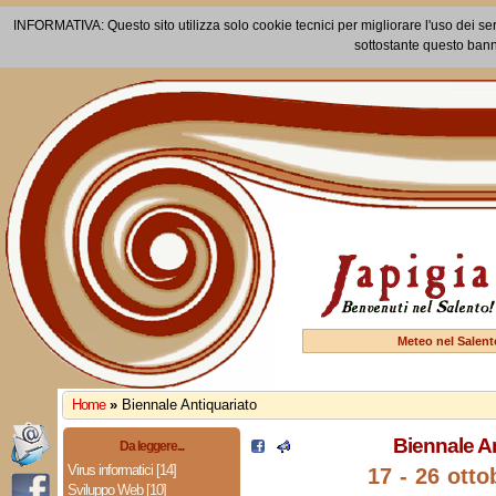
INFORMATIVA: Questo sito utilizza solo cookie tecnici per migliorare l'uso dei ser
sottostante questo bann
Meteo nel Salent
Home
»
Biennale Antiquariato
Biennale An
Da leggere...
Virus informatici [14]
17 - 26 otto
Sviluppo Web [10]