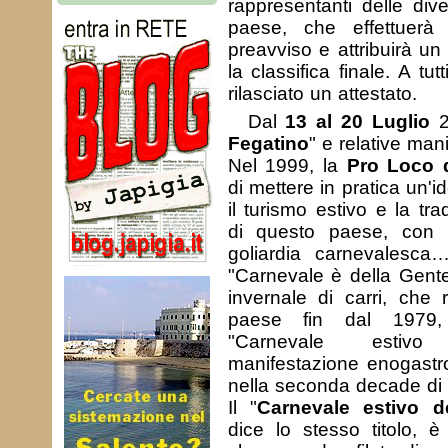
rappresentanti delle div
paese, che effettuerà 
preavviso e attribuirà un
la classifica finale. A tutt
rilasciato un attestato.
Dal
13 al 20 Luglio
2
Fegatino
" e relative mani
Nel 1999, la
Pro Loco d
di mettere in pratica un'i
il turismo estivo e la tr
di questo paese, con i
goliardia carnevalesca
"Carnevale è della Gente"
invernale di carri, che 
paese fin dal 1979,
"Carnevale estivo
manifestazione enogastr
nella seconda decade di 
Il "
Carnevale estivo d
dice lo stesso titolo, 