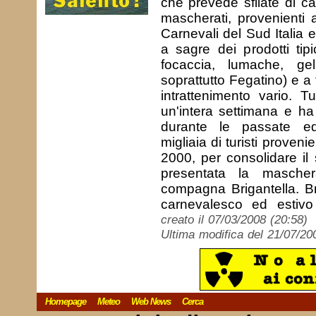
che prevede sfilate di car
mascherati, provenienti 
Carnevali del Sud Italia e
a sagre dei prodotti tipi
focaccia, lumache, ge
soprattutto Fegatino) e a
intrattenimento vario. T
un'intera settimana e ha
durante le passate edi
migliaia di turisti proven
2000, per consolidare il
presentata la mascher
compagna Brigantella. Bri
carnevalesco ed estivo
creato il 07/03/2008 (20:58)
Ultima modifica del 21/07/20
Homepage
Meteo
Web News
Cerca