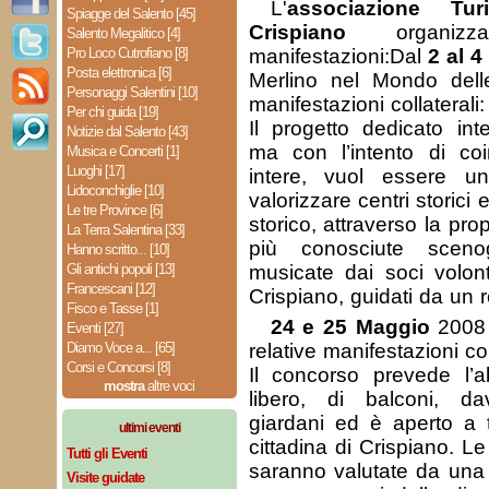
L'
associazione Tu
Spiagge del Salento [45]
Crispiano
organizz
Salento Megalitico [4]
Pro Loco Cutrofiano [8]
manifestazioni:Dal
2 al 
Posta elettronica [6]
Merlino nel Mondo delle
Personaggi Salentini [10]
manifestazioni collaterali:
Per chi guida [19]
Il progetto dedicato in
Notizie dal Salento [43]
ma con l’intento di coi
Musica e Concerti [1]
Luoghi [17]
intere, vuol essere 
Lidoconchiglie [10]
valorizzare centri storici 
Le tre Province [6]
storico, attraverso la pro
La Terra Salentina [33]
più conosciute scenog
Hanno scritto... [10]
Gli antichi popoli [13]
musicate dai soci volont
Francescani [12]
Crispiano, guidati da un r
Fisco e Tasse [1]
24 e 25 Maggio
2008
Eventi [27]
Diamo Voce a... [65]
relative manifestazioni col
Corsi e Concorsi [8]
Il concorso prevede l’a
mostra
altre voci
libero, di balconi, da
giardani ed è aperto a tu
ultimi eventi
cittadina di Crispiano. Le
Tutti gli Eventi
saranno valutate da una 
Visite guidate