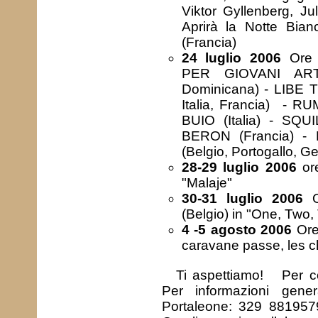
Viktor Gyllenberg, J
Aprirà la Notte Bia
(Francia)
24 luglio 2006
Ore
PER GIOVANI ART
Dominicana) - LIBE T
Italia, Francia) - 
BUIO (Italia) - SQUIL
BERON (Francia) -
(Belgio, Portogallo, G
28-29 luglio 2006
or
"Malaje"
30-31 luglio 2006
O
(Belgio) in "One, Two, 
4 -5 agosto 2006
Ore
caravane passe, les c
Ti aspettiamo! Per c
Per informazioni gene
Portaleone: 329 8819579I