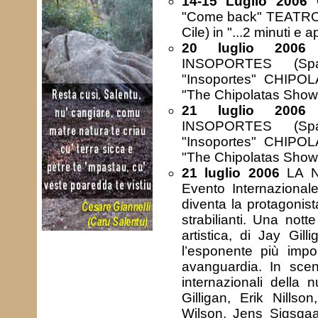
14-15 Luglio 2006
O
"Come back" TEATRO
Cile) in "...2 minuti e 
20 luglio 2006
o
INSOPORTES (Spag
"Insoportes" CHIPOLA
"The Chipolatas Show
21 luglio 2006
o
INSOPORTES (Spag
"Insoportes" CHIPOLA
"The Chipolatas Show
21 luglio 2006
LA N
Evento Internazionale
diventa la protagonist
strabilianti. Una not
artistica, di Jay Gill
l’esponente più impo
avanguardia. In scena
internazionali della 
Gilligan, Erik Nill
Wilson, Jens Sigsga