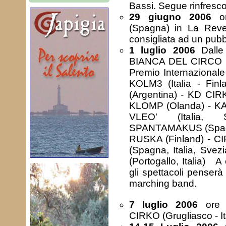
Bassi. Segue rinfresc
29 giugno 2006
or
(Spagna) in La Reve
consigliata ad un pubb
1 luglio 2006
Dalle
BIANCA DEL CIRC
Premio Internazionale 
KOLM3 (Italia - Fin
(Argentina) - KD CI
KLOMP (Olanda) - KA
VLEO' (Italia,
SPANTAMAKUS (Spagna
RUSKA (Finland) -
(Spagna, Italia, Sv
(Portogallo, Italia) A
gli spettacoli penser
marching band.
7 luglio 2006
ore 
CIRKO (Grugliasco - Ita