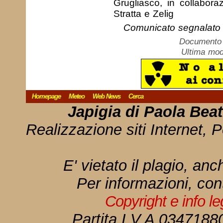
Grugliasco, in collabor
Stratta e Zelig
Comunicato segnalato 
Documento c
Ultima mod
Homepage
Meteo
Web News
Cerca
Japigia di Paola Bea
Realizzazione siti Internet, P
E' vietato il plagio, anc
Per informazioni, con
Copyright e info l
Partita I.V.A 034718