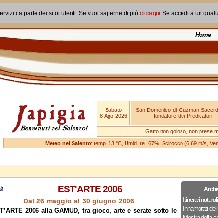
ervizi da parte dei suoi utenti. Se vuoi saperne di più
clicca qui
. Se accedi a un qual
Home
Sabato
San Domenico di Guzman Sacerd
8 Ago 2026
fondatore dei Predicatori
Gatto non goloso, non prese ma
Meteo nel Salento
: temp. 13 °C, Umid. rel. 67%, Scirocco (6.69 m/s, V
EST'ARTE 2006
Archi
Itinerari naturali
Dal 26 maggio al 30 giugno 2006
Innamorati dell`
T’ARTE 2006 alla GAMUD, tra gioco, arte e serate sotto le
Mostra della c