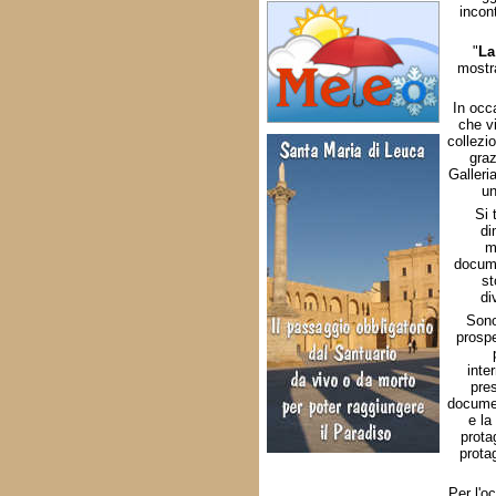
incon
"
La
mostr
In occa
che vi
collezi
graz
Galleri
un
Si 
di
m
docume
st
di
Sono
prospe
inte
pres
documen
e la
prota
prota
Per l'o