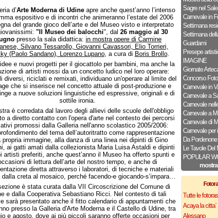
Sagre nel Sale
eria d’
Arte Moderna di Udine
apre anche quest’anno l’intenso
Carnevale in Fri
mma espositivo e di incontri che animeranno l’estate del 2006
segna del grande gioco dell’arte e del Museo visto e interpretato
Settimana resi
giovanissimi:
"Il Museo dei balocchi
", dal
26 maggio al 30
Settimana dell
iugno
presso la sala didattica:
in mostra opere di Carmine
Guardami
anese, Silvano Tessarollo, Giovanni Cavassori, Elio Torrieri,
Presepe artisti
sky (Paolo Sandano), Lorenzo Lupano
, a cura di
Boris Brollo
.
IMAGINE
dee e nuovi progetti per il giocattolo per bambini, ma anche la
Giornate Artec
zione di artisti mossi da un concetto ludico nel loro operare:
Concorso Foto
i diversi, riciclati e remixati, individuano un'operare al limite del
lage che si inserisce nel concetto attuale di post-produzione e
Carnevale in Va
inge a nuove soluzioni linguistiche ed espressive, originali e di
Carnevale a Sa
sottile ironia.
Carnevale nelle 
ra è corredata dal lavoro degli allievi delle scuole dell'obbligo
Carnevale a M
o a diretto contatto con l'opera d'arte nel contesto dei percorsi
Carnevale di 
ativi promossi dalla Galleria nell'anno scolastico 2005/2006:
Carnevale per 
profondimento del tema dell’autoritratto come rappresentazione
Da Pordenone 
a propria immagine, alla danza di una linea nei dipinti di Gino
i, ai gatti amati dalla collezionista Maria Luisa Astaldi e dipinti
Le Tavole Del 
i artisti preferiti, anche quest’anno il Museo ha offerto spunti e
POPULAR W
occasioni di lettura dell’arte del nostro tempo, e anche di
mostra
ntazione diretta attraverso i laboratori, di tecniche e materiali
, dalla creta al mosaico, perché facendo-e giocando-s’impara…
Fotor
sezione è stata curata dalla VII Circoscrizione del Comune di
e e dalla Cooperativa Sebastiano Ricci. Nel contesto di tali
Tutte le fotor
ive sarà presentato anche il fitto calendario di appuntamenti che
Acaya la citta` f
anno presso la Galleria d'Arte Moderna e il Castello di Udine, tra
o e agosto, dove ai più piccoli saranno offerte occasioni per
Alessano