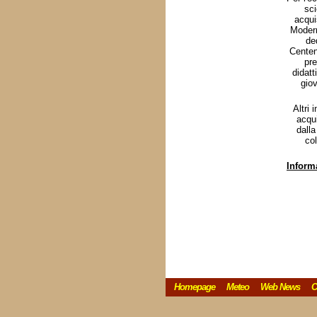
sci
acquis
Modern
de
Centen
pre
didatt
giov
Altri 
acqui
dalla
col
Inform
Homepage
Meteo
Web News
C