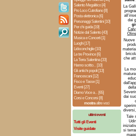
Salento Megalitico [4]
La Gall
Pro Loco Cutrofiano [8]
progra
all’in
Posta elettronica [6]
dai 
Personaggi Salentini [10]
g
Per chi guida [19]
Calv
Notizie dal Salento [43]
Olin
Musica e Concerti [1]
Nuove i
Luoghi [17]
produ
Lidoconchiglie [10]
material
brico
Le tre Province [6]
che att
La Terra Salentina [33]
Hanno scritto... [10]
La most
Gli antichi popoli [13]
maturat
Francescani [12]
educ
Fisco e Tasse [1]
dall'ap
Eventi [27]
dell
Severin
Diamo Voce a... [65]
dai suo
Corsi e Concorsi [8]
mostra
altre voci
sperime
diversi
ultimi eventi
Tale 
Udin
Tutti gli Eventi
iniziat
Visite guidate
si terr
maggi