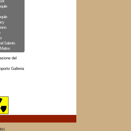
uni
quile
quile
acy
arano
e
o
nel Salento
 Matino
asione del
pporto Galleria
ici.