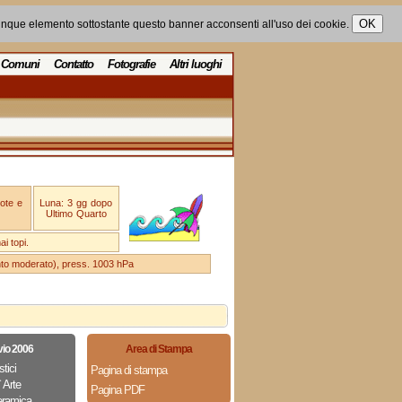
unque elemento sottostante questo banner acconsenti all'uso dei cookie.
Comuni
Contatto
Fotografie
Altri luoghi
ote e
Luna: 3 gg dopo
Ultimo Quarto
i topi.
ento moderato), press. 1003 hPa
vio 2006
Area di Stampa
stici
Pagina di stampa
 Arte
Pagina PDF
eramica