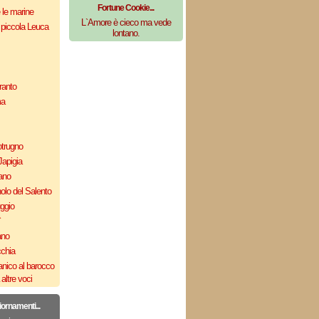
Fortune Cookie...
e le marine
L`Amore è cieco ma vede
 piccola Leuca
lontano.
ranto
ma
otrugno
Japigia
ano
olo del Salento
uggio
`
ano
cchia
nico al barocco
altre voci
iornamenti...