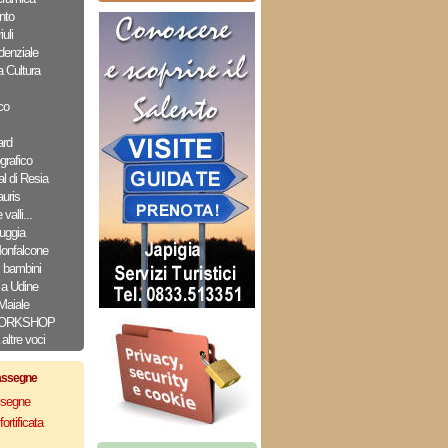
nto
uli
denziale
a Cultura
co
ard
grafico
l di Resia
uris
valli...
uggia
Monfalcone
i bambini
a Udine
Maiale
ORKSHOP
altre voci
assegne
assegne
ortificata