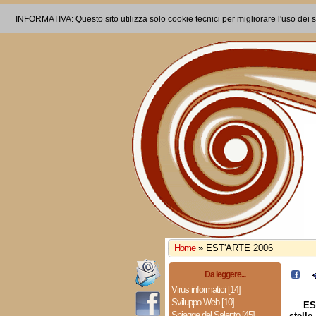
INFORMATIVA: Questo sito utilizza solo cookie tecnici per migliorare l'uso dei s
Home
»
EST'ARTE 2006
Da leggere...
Virus informatici [14]
Sviluppo Web [10]
ES
Spiagge del Salento [45]
stelle
.