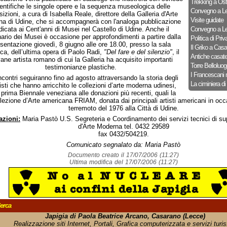
Trekking a Ost
entifiche le singole opere e la sequenza museologica delle
Convegno a Le
izioni, a cura di Isabella Reale, direttore della Galleria d'Arte
Visite guidate
a di Udine, che si accompagnerà con l'analoga pubblicazione
dicata ai Cent'anni di Musei nel Castello di Udine. Anche il
Convegno a Le
ario dei Musei è occasione per approfondimenti a partire dalla
Politica di Priv
sentazione giovedì, 8 giugno alle ore 18.00, presso la sala
Il Griko a Cas
ica, dell’ultima opera di Paolo Radi,
"Del fare e del silenzio"
, il
Antiche casat
ane artista romano di cui la Galleria ha acquisito importanti
Torre Belloluog
testimonianze plastiche.
I Francescani 
incontri seguiranno fino ad agosto attraversando la storia degli
La ciminiera di
sti che hanno arricchito le collezioni d’arte moderna udinesi,
 prima Biennale veneziana alle donazioni più recenti, quali la
lezione d’Arte americana FRIAM, donata dai principali artisti americani in occ
terremoto del 1976 alla Città di Udine.
azioni:
Maria Pastò U.S. Segreteria e Coordinamento dei servizi tecnici di su
d'Arte Moderna tel. 0432 29589
fax 0432/504219.
Comunicato segnalato da: Maria Pastò
Documento creato il 17/07/2006 (11:27)
Ultima modifica del 17/07/2006 (11:27)
erca
Japigia di Paola Beatrice Arcano, Casarano (Lecce)
Realizzazione siti Internet, Portali, Grafica computerizzata e servizi turist