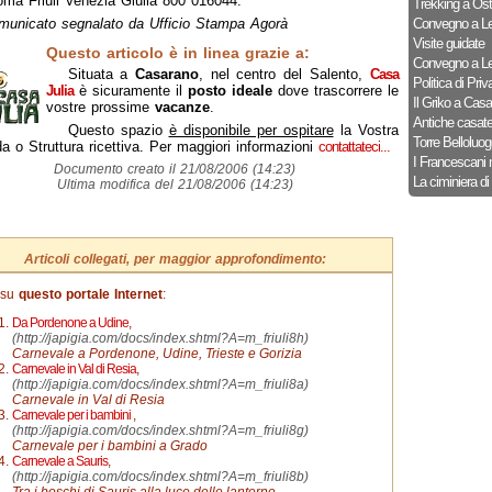
ma Friuli Venezia Giulia 800 016044.
Trekking a Ost
municato segnalato da Ufficio Stampa Agorà
Convegno a Le
Visite guidate
Questo articolo è in linea grazie a:
Convegno a Le
Situata a
Casarano
, nel centro del Salento,
Casa
Politica di Priv
Julia
è sicuramente il
posto ideale
dove trascorrere le
Il Griko a Cas
vostre prossime
vacanze
.
Antiche casat
Questo spazio
è disponibile per ospitare
la Vostra
Torre Belloluog
a o Struttura ricettiva. Per maggiori informazioni
contattateci...
I Francescani 
Documento creato il 21/08/2006 (14:23)
La ciminiera di
Ultima modifica del 21/08/2006 (14:23)
Articoli collegati, per maggior approfondimento:
 su
questo portale Internet
:
Da Pordenone a Udine
,
(http://japigia.com/docs/index.shtml?A=m_friuli8h)
Carnevale a Pordenone, Udine, Trieste e Gorizia
Carnevale in Val di Resia
,
(http://japigia.com/docs/index.shtml?A=m_friuli8a)
Carnevale in Val di Resia
Carnevale per i bambini
,
(http://japigia.com/docs/index.shtml?A=m_friuli8g)
Carnevale per i bambini a Grado
Carnevale a Sauris
,
(http://japigia.com/docs/index.shtml?A=m_friuli8b)