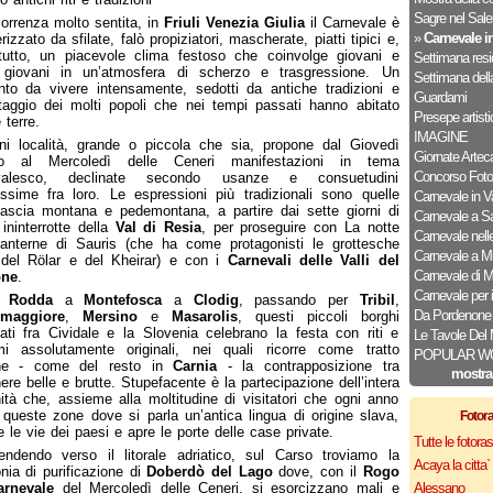
Sagre nel Sale
orrenza molto sentita, in
Friuli Venezia Giulia
il Carnevale è
»
Carnevale in
rizzato da sfilate, falò propiziatori, mascherate, piatti tipici e,
tutto, un piacevole clima festoso che coinvolge giovani e
Settimana resi
giovani in un’atmosfera di scherzo e trasgressione. Un
Settimana dell
o da vivere intensamente, sedotti da antiche tradizioni e
Guardami
retaggio dei molti popoli che nei tempi passati hanno abitato
Presepe artisti
 terre.
IMAGINE
ni località, grande o piccola che sia, propone dal Giovedì
Giornate Artec
o al Mercoledì delle Ceneri manifestazioni in tema
Concorso Foto
valesco, declinate secondo usanze e consuetudini
issime fra loro. Le espressioni più tradizionali sono quelle
Carnevale in Va
fascia montana e pedemontana, a partire dai sette giorni di
Carnevale a Sa
ininterrotte della
Val di Resia
, per proseguire con La notte
Carnevale nelle 
lanterne di Sauris (che ha come protagonisti le grottesche
Carnevale a M
 del Rölar e del Kheirar) e con i
Carnevali delle Valli del
Carnevale di 
one
.
Carnevale per 
a
Rodda
a
Montefosca
a
Clodig
, passando per
Tribil
,
Da Pordenone 
maggiore
,
Mersino
e
Masarolis
, questi piccoli borghi
ati fra Cividale e la Slovenia celebrano la festa con riti e
Le Tavole Del 
mi assolutamente originali, nei quali ricorre come tratto
POPULAR W
e - come del resto in
Carnia
- la contrapposizione tra
mostra
re belle e brutte. Stupefacente è la partecipazione dell’intera
tà che, assieme alla moltitudine di visitatori che ogni anno
a queste zone dove si parla un’antica lingua di origine slava,
Fotor
e le vie dei paesi e apre le porte delle case private.
Tutte le fotor
endendo verso il litorale adriatico, sul Carso troviamo la
Acaya la citta` f
nia di purificazione di
Doberdò del Lago
dove, con il
Rogo
arnevale
del Mercoledì delle Ceneri, si esorcizzano mali e
Alessano