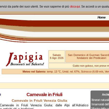
ervizi da parte dei suoi utenti. Se vuoi saperne di più
clicca qui
. Se accedi a un qual
Home
Sabato
San Domenico di Guzman Sacerd
8 Ago 2026
fondatore dei Predicatori
Gatto non goloso, non prese ma
Meteo nel Salento
: temp. 13 °C, Umid. rel. 67%, Scirocco (6.69 m/s, V
Carnevale in Friuli
Archi
Itinerari naturali
Carnevale in Friuli Venezia Giulia
Innamorati dell`
Carnevale in Friuli Venezia Giulia: dalle Alpi all’Adriatico
Mostra della c
o antichi riti e tradizioni