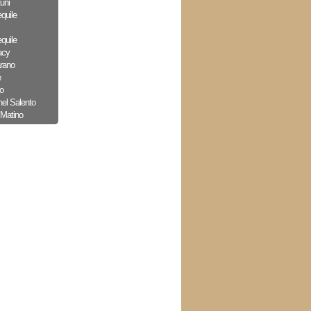
uni
quile
quile
acy
arano
e
o
nel Salento
 Matino