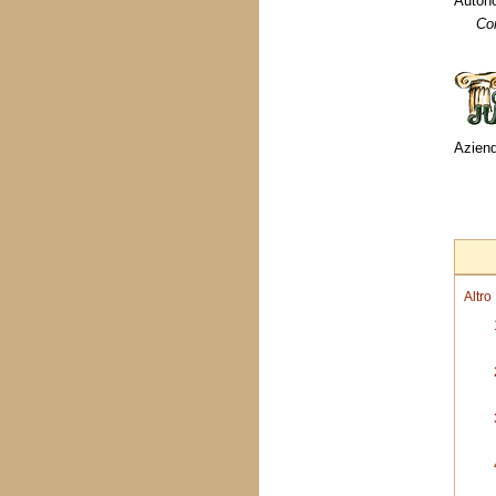
Autono
Co
Aziend
Altro