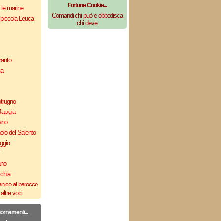
Fortune Cookie...
e le marine
Comandi chi può e obbedisca
 piccola Leuca
chi deve
ranto
ma
otrugno
Japigia
ano
olo del Salento
uggio
`
ano
cchia
nico al barocco
altre voci
iornamenti...