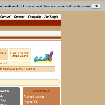
unque elemento sottostante questo banner acconsenti all'uso dei cookie.
Comuni
Contatto
Fotografie
Altri luoghi
ote e
Luna: 3 gg dopo
Ultimo Quarto
i topi.
ento moderato), press. 1003 hPa
vio 2006
Area di Stampa
stici
Pagina di stampa
 Arte
Pagina PDF
eramica