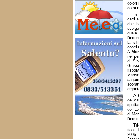
dolori
comuni
In 
carri 
che ha
svolge
quale
l’inco
la sf
conclu
A
Mon
nel pe
di Sio
Gras
rispo
Manso
sagoma
soprat
organi
A
dei ca
spetta
dei Le
al Mar
l’inqu
Tri
rioni 
2006. 