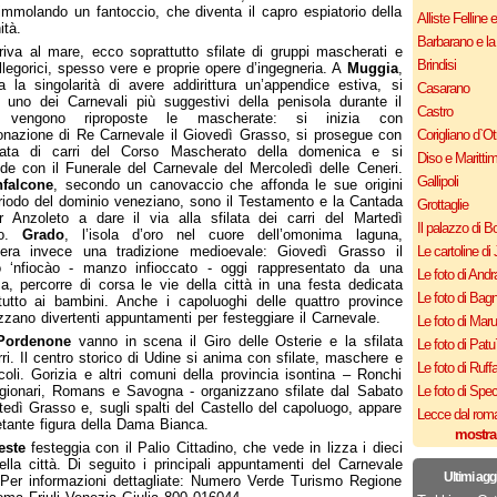
 immolando un fantoccio, che diventa il capro espiatorio della
Alliste Felline 
tà.
Barbarano e la
riva al mare, ecco soprattutto sfilate di gruppi mascherati e
Brindisi
allegorici, spesso vere e proprie opere d’ingegneria. A
Muggia
,
 la singolarità di avere addirittura un’appendice estiva, si
Casarano
 uno dei Carnevali più suggestivi della penisola durante il
Castro
 vengono riproposte le mascherate: si inizia con
ronazione di Re Carnevale il Giovedì Grasso, si prosegue con
Corigliano d`Ot
ilata di carri del Corso Mascherato della domenica e si
Diso e Maritti
de con il Funerale del Carnevale del Mercoledì delle Ceneri.
Gallipoli
falcone
, secondo un canovaccio che affonda le sue origini
riodo del dominio veneziano, sono il Testamento e la Cantada
Grottaglie
r Anzoleto a dare il via alla sfilata dei carri del Martedì
Il palazzo di B
so.
Grado
, l’isola d’oro nel cuore dell’omonima laguna,
lvera invece una tradizione medioevale: Giovedì Grasso il
Le cartoline di 
 ‘nfiocào - manzo infioccato - oggi rappresentato da una
Le foto di Andr
, percorre di corsa le vie della città in una festa dedicata
Le foto di Bagn
tutto ai bambini. Anche i capoluoghi delle quattro province
zzano divertenti appuntamenti per festeggiare il Carnevale.
Le foto di Mar
Pordenone
vanno in scena il Giro delle Osterie e la sfilata
Le foto di Patu
rri. Il centro storico di Udine si anima con sfilate, maschere e
Le foto di Ruff
coli. Gorizia e altri comuni della provincia isontina – Ronchi
gionari, Romans e Savogna - organizzano sfilate dal Sabato
Le foto di Spe
tedì Grasso e, sugli spalti del Castello del capoluogo, appare
Lecce dal roma
ietante figura della Dama Bianca.
mostra
este
festeggia con il Palio Cittadino, che vede in lizza i dieci
della città. Di seguito i principali appuntamenti del Carnevale
Ultimi agg
Per informazioni dettagliate: Numero Verde Turismo Regione