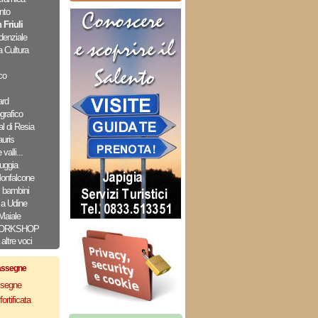
nto
 Friuli
denziale
a Cultura
co
ard
grafico
l di Resia
uris
valli...
uggia
Monfalcone
i bambini
a Udine
Maiale
ORKSHOP
altre voci
assegne
assegne
ortificata