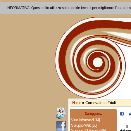
INFORMATIVA: Questo sito utilizza solo cookie tecnici per migliorare l'uso dei s
Home
»
Carnevale in Friuli
Da leggere...
Virus informatici [14]
Sviluppo Web [10]
Il 
Spiagge del Salento [45]
rivivon