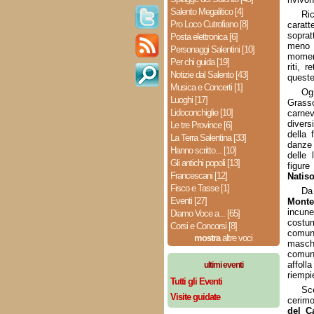
Salento Megalitico [4]
Ric
Pro Loco Cutrofiano [8]
caratte
soprat
Posta elettronica [6]
meno 
Personaggi Salentini [10]
moment
Per chi guida [19]
riti, 
Notizie dal Salento [43]
queste
Musica e Concerti [1]
Og
Luoghi [17]
Grass
Lidoconchiglie [10]
carne
divers
Le tre Province [6]
della 
La Terra Salentina [33]
danze 
Hanno scritto... [10]
delle 
Gli antichi popoli [13]
figure
Francescani [12]
Natis
Fisco e Tasse [1]
D
Eventi [27]
Monte
incune
Diamo Voce a... [65]
costu
Corsi e Concorsi [8]
comun
mostra
altre voci
masche
comuni
affoll
ultimi eventi
riempi
Tutti gli Eventi
Sc
Visite guidate
cerimo
del C