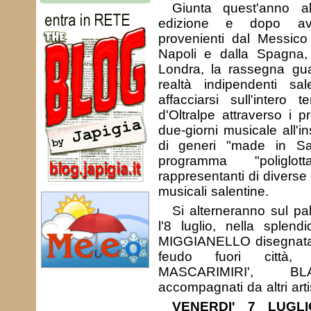
Giunta quest'anno a
edizione e dopo aver
provenienti dal Messico 
Napoli e dalla Spagna,
Londra, la rassegna gua
realtà indipendenti sa
affacciarsi sull'intero t
d'Oltralpe attraverso i p
due-giorni musicale all'i
di generi "made in Sa
programma "poliglo
rappresentanti di diverse
musicali salentine.
Si alterneranno sul pa
l'8 luglio, nella splen
MIGGIANELLO disegnata 
feudo fuori città,
MASCARIMIRI', B
accompagnati da altri artis
VENERDI' 7 LUGLI