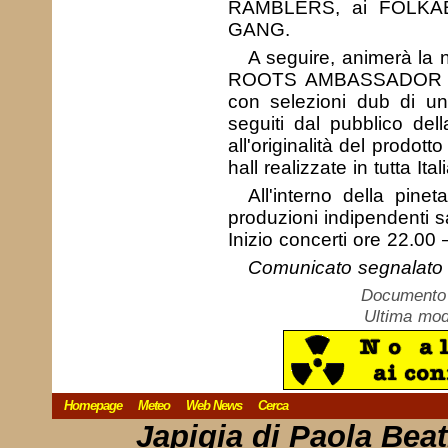
RAMBLERS, ai FOLKABBES
GANG.
A seguire, animerà la
ROOTS AMBASSADOR 
con selezioni dub di uno
seguiti dal pubblico dell
all'originalità del prodot
hall realizzate in tutta Itali
All'interno della pine
produzioni indipendenti s
Inizio concerti ore 22.00 
Comunicato segnalato 
Documento c
Ultima mod
Homepage
Meteo
Web News
Cerca
Japigia di Paola Bea