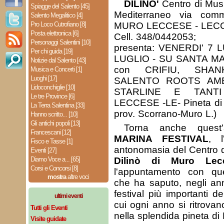
DILINO'
Centro di Musi
Spiagge del Salento [45]
Mediterraneo via comm
Salento Megalitico [4]
Pro Loco Cutrofiano [8]
MURO LECCESE - LECCE
Posta elettronica [6]
Cell. 348/0442053;
Personaggi Salentini [10]
presenta: VENERDI' 7
Per chi guida [19]
LUGLIO - SU SANTA MA
Notizie dal Salento [43]
con CRIFIU, SHANK
Musica e Concerti [1]
Luoghi [17]
SALENTO ROOTS AM
Lidoconchiglie [10]
STARLINE E TANTI 
Le tre Province [6]
LECCESE -LE- Pineta di L
La Terra Salentina [33]
prov. Scorrano-Muro L.)
Hanno scritto... [10]
Gli antichi popoli [13]
Torna anche ques
Francescani [12]
MARINA FESTIVAL
, l
Fisco e Tasse [1]
antonomasia del Centro d
Eventi [27]
Diamo Voce a... [65]
Dilinò di Muro Lec
Corsi e Concorsi [8]
l'appuntamento con qu
mostra
altre voci
che ha saputo, negli ann
festival più importanti de
ultimi eventi
cui ogni anno si ritrovan
Tutti gli Eventi
nella splendida pineta di 
Visite guidate