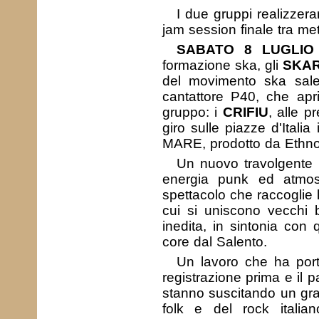
I due gruppi realizzer
jam session finale tra met
SABATO 8 LUGLIO
formazione ska, gli
SKA
del movimento ska salent
cantattore P40, che apri
gruppo: i
CRIFIU
, alle p
giro sulle piazze d'Ital
MARE, prodotto da Ethno
Un nuovo travolgente 
energia punk ed atmos
spettacolo che raccoglie 
cui si uniscono vecchi b
inedita, in sintonia con 
core dal Salento.
Un lavoro che ha port
registrazione prima e il p
stanno suscitando un gra
folk e del rock itali