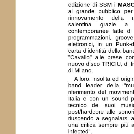
edizione di SSM i
MASC
al grande pubblico per 
rinnovamento della m
salentina grazie a 
contemporanee fatte di c
programmazioni, groove
elettronici, in un Punk-
carta d'identità della ba
"Cavallo" alle prese co
nuovo disco TRICIU, di f
di Milano.
A loro, insolita ed ori
band leader della "mu
riferimento del movimento
Italia e con un sound pote
tecnico dei suoi music
post/hardcore alle sonor
riuscendo a segnalarsi 
una critica sempre più a
infected".