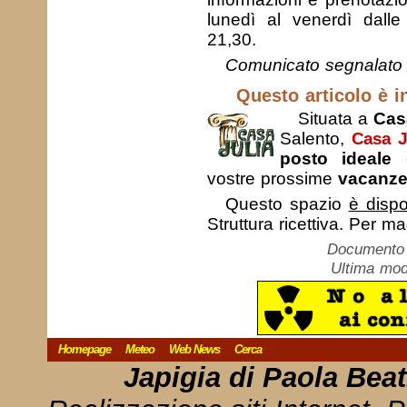
lunedì al venerdì dalle
21,30.
Comunicato segnalato 
Questo articolo è in
Situata a
Cas
Salento,
Casa J
posto ideale
d
vostre prossime
vacanz
Questo spazio
è dispo
Struttura ricettiva. Per m
Documento c
Ultima mod
Homepage
Meteo
Web News
Cerca
Japigia di Paola Bea