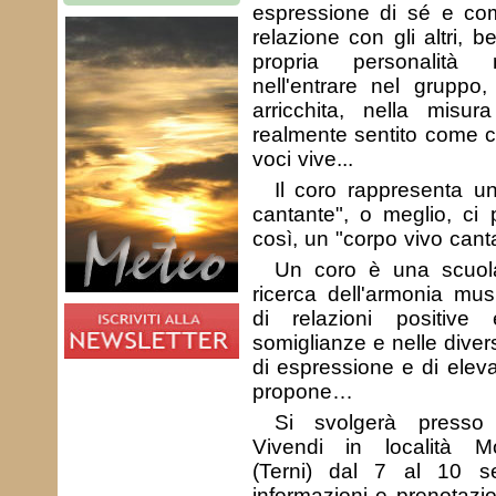
espressione di sé e c
relazione con gli altri, 
propria personalità
nell'entrare nel gruppo
arricchita, nella misu
realmente sentito come c
voci vive...
Il coro rappresenta un
cantante", o meglio, ci p
così, un "corpo vivo canta
Un coro è una scuola 
ricerca dell'armonia mus
di relazioni positive 
somiglianze e nelle divers
di espressione e di elev
propone…
Si svolgerà presso 
Vivendi in località M
(Terni) dal 7 al 10 s
informazioni e prenotazi