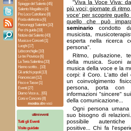
"
Viva la Voce Viva: da
Spiagge del Salento [45]
più voci; giornate di ritm
Salento Megalitico [4]
Pro Loco Cutrofiano [8]
voce' per scoprire quello
Posta elettronica [6]
quello che può impar
Personaggi Salentini [10]
seminario
condotto 
Per chi guida [19]
musicista, musicoterapis
Notizie dal Salento [43]
esperta nella ricerca c
Musica e Concerti [1]
Luoghi [17]
persona".
Lidoconchiglie [10]
Ritmo, pulsazione, te
Le tre Province [6]
della musica. Suoni a
La Terra Salentina [33]
Hanno scritto... [10]
musica della voce e la mu
Gli antichi popoli [13]
corpi: il Coro. L'atto de
Francescani [12]
un coinvolgimento fisi
Fisco e Tasse [1]
persona, porta con
Eventi [27]
Diamo Voce a... [65]
informazioni "sincere" sui
Corsi e Concorsi [8]
della comunicazione...
mostra
altre voci
Ogni persona umana è
suo bisogno di relazioni.
ultimi eventi
possibile autentiche
Tutti gli Eventi
positive... Chi fa l'esp
Visite guidate