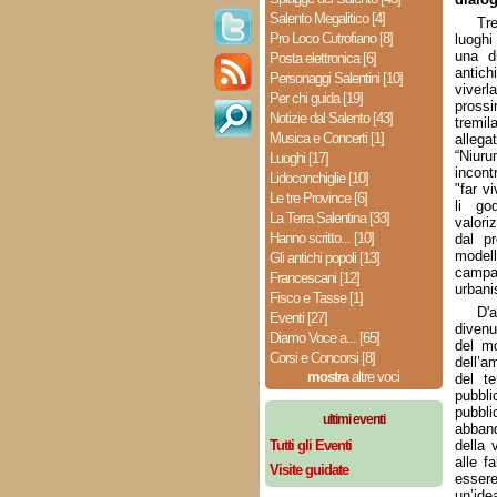
Salento Megalitico [4]
Tre
Pro Loco Cutrofiano [8]
luoghi
una di
Posta elettronica [6]
antichi
Personaggi Salentini [10]
viverl
Per chi guida [19]
pros
Notizie dal Salento [43]
tremi
Musica e Concerti [1]
alleg
“Niuru
Luoghi [17]
incont
Lidoconchiglie [10]
"far v
Le tre Province [6]
li go
La Terra Salentina [33]
valoriz
Hanno scritto... [10]
dal p
modell
Gli antichi popoli [13]
campa
Francescani [12]
urbani
Fisco e Tasse [1]
D'
Eventi [27]
divenu
Diamo Voce a... [65]
del mo
Corsi e Concorsi [8]
dell’a
mostra
altre voci
del te
pubbli
pubb
ultimi eventi
abband
Tutti gli Eventi
della 
alle f
Visite guidate
esser
un’ide