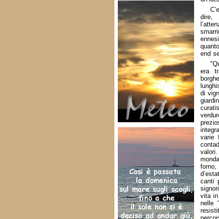
C’e
dire,
l’atte
smarri
ennesi
quanto
end se
"Qu
era tr
borghe
lunghi
di vig
giardin
curati
verdur
prezi
integr
varie 
contad
valori
monda 
forno,
d’esta
canti 
signor
vita i
nelle 
resist
percor