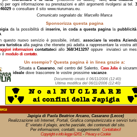
i) per ogni informazione su prenotazioni e altri argomenti rivolgersi ai tel.
246029
o consultare il sito www.niurumaru.eu.
Comunicato segnalato da: Marcello Manca
Sponsorizza questa pagina
pigia
da la possibilità di
inserire, in coda a questa pagina
la
pubblicità
à
.
n questo nuovo servizio è possibile, infatti,
associare la vostra Aziend
ura turistica
alla pagina che ritenete più adatta a rappresentare la vostra atti
ggiori informazioni
contattateci
allo
368/3413297
oppure inviateci un mess
e il
modulo di contatto
.
Un esempio? Questa pagina è in linea grazie a:
Situata a
Casarano
, nel centro del Salento,
Casa Julia
è sicuram
ideale
dove trascorrere le vostre prossime
vacanze
.
Documento creato il 06/11/2006 (12:40)
Ultima modifica del 06/11/2006 (12:40)
erca
Japigia di Paola Beatrice Arcano, Casarano (Lecce)
Realizzazione siti Internet, Portali, Grafica computerizzata e servizi turist
E' vietato il plagio, anche parziale, dei contenuti del sito.
Per informazioni, contatti, suggerimenti:
Contattateci!
Copyright e info legge 62/01
-
Privacy e Cookie