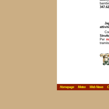
bambin
347.6
Ja
attivit
Co
Strutt
Per
ma
tramit
Homepage
Meteo
Web News
C