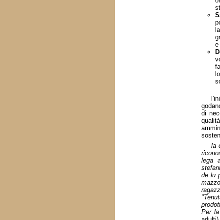
o
st
S
p
l
g
e 
D
v
f
l
s
l'i
godano
di nec
quali
ammini
sosten
la 
ricono
lega a
stefan
de lu 
mazzot
ragazz
"Tenut
prodott
Per l
adulti