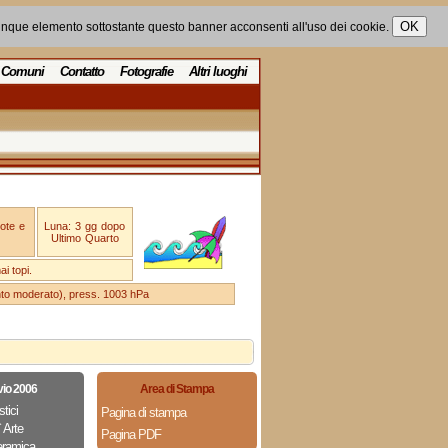
unque elemento sottostante questo banner acconsenti all'uso dei cookie.
Comuni
Contatto
Fotografie
Altri luoghi
ote e
Luna: 3 gg dopo
Ultimo Quarto
i topi.
ento moderato), press. 1003 hPa
vio 2006
Area di Stampa
stici
Pagina di stampa
 Arte
Pagina PDF
eramica