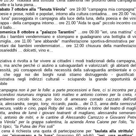
re 20.30 "ntaulata alla strittula" cena salentina nel profumo della campagna
elle e la luna piena...
abato 7 ottobre alla "Tenuta Vérola"
ore 19.00 "campagna mia compagna" l
oesie e prose, nobili e popolari, intorno alla cultura contadina… ore 20.00 "n
a luna" passeggiata in campagna alla luce della luna, della poesia e dei vini
rappa - della campagna intorno… ore 21.00 "Aida te quai" piccolo incontro co
il ballo...
omenica 8 ottobre a "palazzo Tarantini"
…ore 09.00 "ieri, una mattina"
olta i bambini vendemmiano e stompano e guadagnano una bottiglia di vi
amiglia…ore 11.00 "ane abbande" manifestazione sportiva-dimostrativa per i
ontani dai bambini vendemmiatori… ore 12.00 chiusura della manifestazi
osarieddhi … dolcetti, vino e…
niziativa è rivolta a far vivere ai cittadini i modi tradizionali della campagna
, ma anche perché ci aiutino a salvaguardarli e valorizzarli: gli abitanti del
essità, più consapevoli della necessità della salvaguardia ambientale e c
tà che oggi noi dei borghi rurali stiamo distruggendo - giustificati 
strativa negli indirizzi culturali - sciupando la grande opportunità d
ibile
campagna non è per le folle: a parte processioni e fiere, ci si incontra per p
scendosi niurumaru ringrazia totò matteo e antonio corineo per la creta, m
mbiente circolo lecce, pro loco di arnesano corrado cazzato dell'ordin
ia, alessandra, sergio, tony, riccardo, paola… dei D.S, anna della serrezzul
pecura, valdo e cino, papà Roby del sax, vittoria e totino del teatro di magl
ta, andrea de lumè i giovani teatranti di magliano, alessandra semeraro 
i, antonio de mitri, e le cantine di Alessandro Carrozzo e Giovanni Petrell
a Vérola" per la grappa salentina, la azienda Anna Caione per l'olio, "lu 
i tipici, "la Putea dei Pini soli"
a cena
è richiesta una quota di partecipazione per "
taulata alla strittula
"
), per "
niurumaru e la luna
" (massimo 60 adulti), "
ieri, una mattina
" 