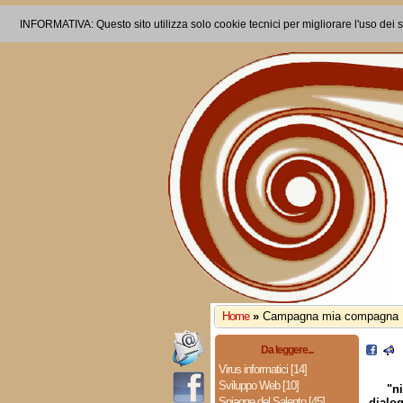
INFORMATIVA: Questo sito utilizza solo cookie tecnici per migliorare l'uso dei s
Home
»
Campagna mia compagna
Da leggere...
Virus informatici [14]
Sviluppo Web [10]
"n
Spiagge del Salento [45]
dialog