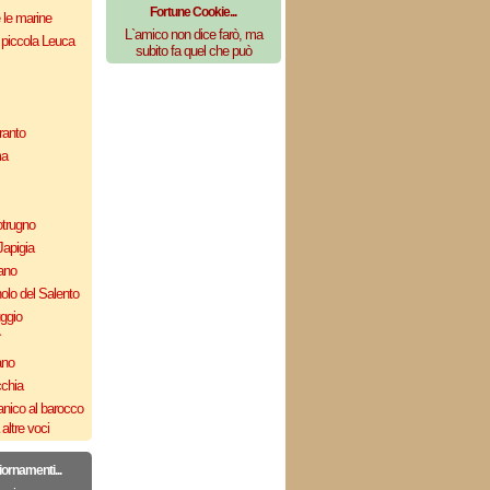
Fortune Cookie...
e le marine
L`amico non dice farò, ma
 piccola Leuca
subito fa quel che può
ranto
ma
otrugno
Japigia
ano
olo del Salento
uggio
`
ano
cchia
nico al barocco
altre voci
iornamenti...