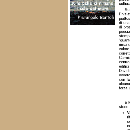
cultura
Su
l’ini
piutto
di una 
di pro
poesia
stomp
“quan
rimane
valore
corret
Carmia
centro
edific
Davide
ovvero
con la
alcuna
forza 
a M
storie 
V
r
s
c