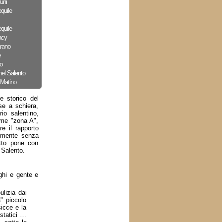
uni
quile
quile
acy
arano
e
o
nel Salento
 Matino
e storico del
se a schiera,
rio salentino,
ome "zona A",
re il rapporto
ilmente senza
atto pone con
 Salento.
ghi e gente e
lizia dai
" piccolo
sicce e la
statici …