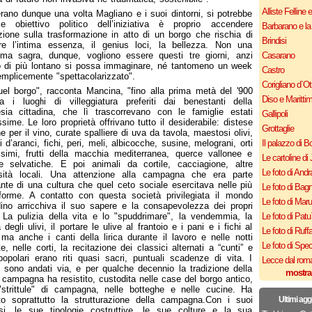
Alliste Felline 
rano dunque una volta Magliano e i suoi dintorni, si potrebbe
 e obiettivo politico dell’iniziativa è proprio accendere
Barbarano e la
nzione sulla trasformazione in atto di un borgo che rischia di
Brindisi
re l’intima essenza, il genius loci, la bellezza. Non una
ma sagra, dunque, vogliono essere questi tre giorni, anzi
Casarano
 di più lontano si possa immaginare, né tantomeno un week
Castro
mplicemente "spettacolarizzato".
Corigliano d`Ot
el borgo", racconta Mancina, "fino alla prima metà del '900
Diso e Maritti
a i luoghi di villeggiatura preferiti dai benestanti della
sia cittadina, che lì trascorrevano con le famiglie estati
Gallipoli
ssime. Le loro proprietà offrivano tutto il desiderabile: distese
Grottaglie
ne per il vino, curate spalliere di uva da tavola, maestosi olivi,
i d’aranci, fichi, peri, meli, albicocche, susine, melograni, orti
Il palazzo di B
ssimi, frutti della macchia mediterranea, querce vallonee e
Le cartoline di 
e selvatiche. E poi animali da cortile, cacciagione, altre
Le foto di Andr
osità locali. Una attenzione alla campagna che era parte
ante di una cultura che quel ceto sociale esercitava nelle più
Le foto di Bagn
forme. A contatto con questa società privilegiata il mondo
Le foto di Mar
ino arricchiva il suo sapere e la consapevolezza dei propri
. La pulizia della vita e lo "spuddrimare", la vendemmia, la
Le foto di Patu
degli ulivi, il portare le ulive al frantoio e i pani e i fichi al
Le foto di Ruff
 ma anche i canti della lirica durante il lavoro e nelle notti
Le foto di Spe
te, nelle corti, la recitazione dei classici alternati a “cunti” e
popolari erano riti quasi sacri, puntuali scadenze di vita. I
Lecce dal roma
i sono andati via, e per qualche decennio la tradizione della
mostra
n campagna ha resistito, custodita nelle case del borgo antico,
"strittule" di campagna, nelle botteghe e nelle cucine. Ha
ito soprattutto la strutturazione della campagna.Con i suoi
Ultimi agg
si, le sue tipologie costruttive, le sue colture e la sua