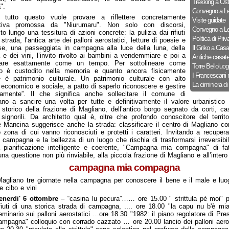
Trekking a Ost
".
Convegno a Le
 tutto questo vuole provare a riflettere concretamente
Visite guidate
ziativa promossa da "Niurumaru". Non solo con discorsi,
Convegno a Le
sto lungo una tessitura di azioni concrete: la pulizia dai rifiuti
Politica di Priv
strada, l’antica arte dei palloni aerostatici, letture di poesie e
se, una passeggiata in campagna alla luce della luna, della
Il Griko a Cas
 e dei vini, l’invito rivolto ai bambini a vendemmiare e poi a
Antiche casat
are esattamente come un tempo. Per sottolineare come
Torre Belloluog
to è custodito nella memoria e quanto ancora fisicamente
I Francescani 
 è patrimonio culturale. Un patrimonio culturale con alto
La ciminiera di
 economico e sociale, a patto di saperlo riconoscere e gestire
tamente”. Il che significa anche sollecitare il comune di
no a sancire una volta per tutte e definitivamente il valore urbanistico 
 storico della frazione di Magliano, dell’antico borgo segnato da corti, ca
i signorili. Da architetto qual è, oltre che profondo conoscitore del territo
 Mancina suggerisce anche la strada: classificare il centro di Magliano c
 zona di cui vanno riconosciuti e protetti i caratteri. Invitando a recupera
 campagna e la bellezza di un luogo che rischia di trasformarsi irreversib
 pianificazione intelligente e coerente, "Campagna mia compagna" di f
una questione non più rinviabile, alla piccola frazione di Magliano e all’intero
campagna mia compagna
agliano tre giornate nella campagna per conoscere il bene e il male e luo
e cibo e vini
enerdi' 6 ottombre
– “casina lu pecura”…… ore 15.00 " strittula pé moi" pu
ifiuti di una storica strada di campagna, .... ore 18.00 "la capu nu b'è mia
eminario sui palloni aerostatici …ore 18.30 "1982: il piano regolatore di Pre
ampagna" colloquio con corrado cazzato … ore 20.00 lancio dei palloni aero