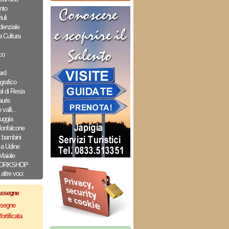
nto
uli
denziale
a Cultura
co
ard
grafico
l di Resia
uris
valli...
uggia
Monfalcone
i bambini
a Udine
Maiale
ORKSHOP
altre voci
assegne
assegne
ortificata