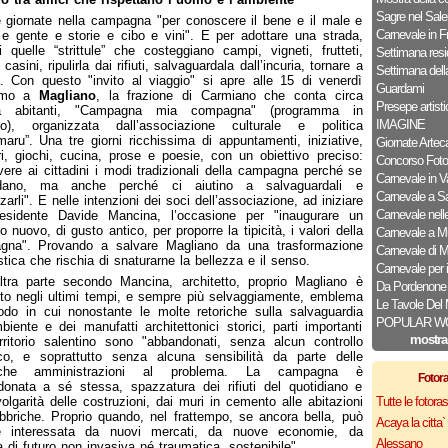
Sagre nel Sale
 giornate nella campagna "per conoscere il bene e il male e
Carnevale in Fri
 e gente e storie e cibo e vini". E per adottare una strada,
 quelle “strittule” che costeggiano campi, vigneti, frutteti,
Settimana resi
 casini, ripulirla dai rifiuti, salvaguardala dall’incuria, tornare a
Settimana dell
a. Con questo "invito al viaggio" si apre alle 15 di venerdì
Guardami
simo a
Magliano
, la frazione di Carmiano che conta circa
Presepe artisti
la abitanti, "Campagna mia compagna" (programma in
IMAGINE
ato), organizzata dall’associazione culturale e politica
maru”. Una tre giorni ricchissima di appuntamenti, iniziative,
Giornate Artec
ri, giochi, cucina, prose e poesie, con un obiettivo preciso:
Concorso Foto
ivere ai cittadini i modi tradizionali della campagna perché se
Carnevale in Va
dano, ma anche perché ci aiutino a salvaguardali e
Carnevale a Sa
zarli". E nelle intenzioni dei soci dell’associazione, ad iniziare
Carnevale nelle 
residente Davide Mancina, l’occasione per "inaugurare un
o nuovo, di gusto antico, per proporre la tipicità, i valori della
Carnevale a M
gna". Provando a salvare Magliano da una trasformazione
Carnevale di 
stica che rischia di snaturarne la bellezza e il senso.
Carnevale per 
altra parte secondo Mancina, architetto, proprio Magliano è
Da Pordenone 
to negli ultimi tempi, e sempre più selvaggiamente, emblema
Le Tavole Del 
do in cui nonostante le molte retoriche sulla salvaguardia
POPULAR W
mbiente e dei manufatti architettonici storici, parti importanti
mostra
rritorio salentino sono "abbandonati, senza alcun controllo
co, e soprattutto senza alcuna sensibilità da parte delle
liche amministrazioni al problema. La campagna è
Fotor
onata a sé stessa, spazzatura dei rifiuti del quotidiano e
volgarità delle costruzioni, dai muri in cemento alle abitazioni
Tutte le fotor
abbriche. Proprio quando, nel frattempo, se ancora bella, può
Acaya la citta` f
e interessata da nuovi mercati, da nuove economie, da
Alessano
a di futuro non invasiva né traumatica, sostenibile".