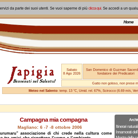
ervizi da parte dei suoi utenti. Se vuoi saperne di più
clicca qui
. Se accedi a un qual
Home
Sabato
San Domenico di Guzman Sacerd
8 Ago 2026
fondatore dei Predicatori
Gatto non goloso, non prese ma
Meteo nel Salento
: temp. 13 °C, Umid. rel. 67%, Scirocco (6.69 m/s, V
Campagna mia compagna
Archi
Itinerari naturali
Magliano: 6 -7 -8 ottobre 2006
Innamorati dell`
iurumaru" associazione di chi crede nella cultura come
Mostra della c
o tra amici che rispettano l’uomo e l’ambiente