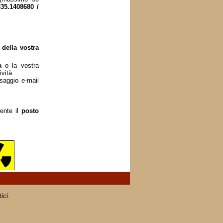
335.1408680 /
 della vostra
a
o la vostra
vità.
aggio e-mail
ente il
posto
ici.