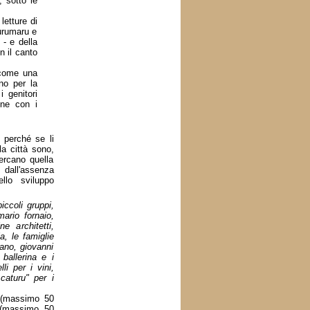
, sotto le
etture di
iurumaru e
 - e della
n il canto
 come una
no per la
 genitori
one con i
, perché se li
la città sono,
ercano quella
dall'assenza
ello sviluppo
iccoli gruppi,
ario fornaio,
e architetti,
a, le famiglie
iano, giovanni
ballerina e i
i per i vini,
caturu" per i
 (massimo 50
(massimo 50