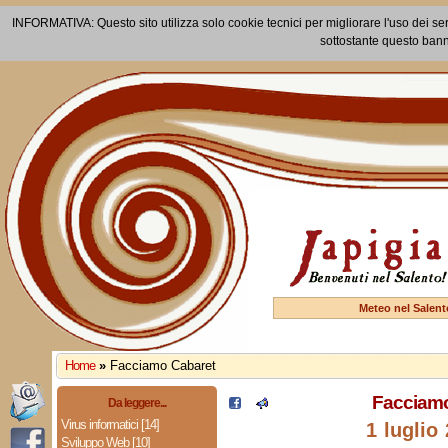
INFORMATIVA: Questo sito utilizza solo cookie tecnici per migliorare l'uso dei ser
sottostante questo bann
Meteo nel Salent
Home
»
Facciamo Cabaret
Facciamo
Da leggere...
Virus informatici [14]
1 luglio
Sviluppo Web [10]