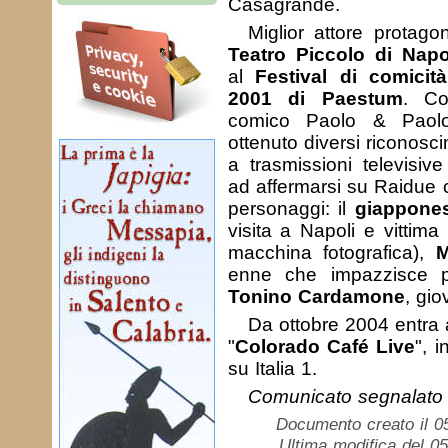
Casagrande.
Miglior attore protago
Teatro Piccolo di Napo
al
Festival di comicit
2001 di Paestum
. Co
comico Paolo & Paol
ottenuto diversi riconosc
a trasmissioni televisive
ad affermarsi su Raidue 
personaggi: il
giappone
visita a Napoli e vittima 
macchina fotografica),
M
enne che impazzisce p
Tonino Cardamone
, gi
Da ottobre 2004 entra a
"
Colorado Café Live
", 
su Italia 1.
Comunicato segnalato
Documento creato il 0
Ultima modifica del 0