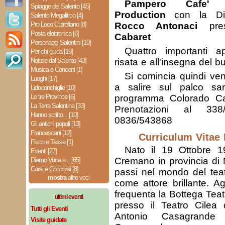
Pampero Cafe'
Spiagge del Salento [45]
Production
con la Dire
Salento Megalitico [4]
Pro Loco Cutrofiano [8]
Rocco Antonaci
pre
Posta elettronica [6]
Cabaret
Personaggi Salentini [10]
Quattro importanti 
Per chi guida [19]
Notizie dal Salento [43]
risata e all'insegna del 
Musica e Concerti [1]
Si comincia quindi ven
Luoghi [17]
a salire sul palco sar
Lidoconchiglie [10]
Le tre Province [6]
programma Colorado C
La Terra Salentina [33]
Prenotazioni al 33
Hanno scritto... [10]
0836/543868
Gli antichi popoli [13]
Francescani [12]
Curriculum Vitae 
Fisco e Tasse [1]
Nato il 19 Ottobre 
Eventi [27]
Cremano in provincia di 
Diamo Voce a... [65]
Corsi e Concorsi [8]
passi nel mondo del tea
mostra
altre voci
come attore brillante. Ag
frequenta la Bottega Tea
ultimi eventi
presso il Teatro Cilea 
Tutti gli Eventi
Antonio Casagrande
Visite guidate