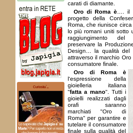
carati di diamante.
Oro di Roma è
…. il
progetto della Confeser
Roma, che riunisce circa 7
lo più romani uniti sotto 
raggiungimento del 
preservare la Produzione 
Design… la qualità del 
attraverso il marchio Oro
consumatore finale.
Oro di Roma è
l'espressione della
gioielleria italiana
Curiosita`...
"
fatta a mano
". Tutti i
gioielli realizzati dagli
orafi saranno
marchiati "Oro di
Roma" per garantire e
tutelare il consumatore
Lo sapevate che
Japigia e` su
Marte
?
Per saperlo non vi resta
finale sulla qualità del
che leggere il documento...