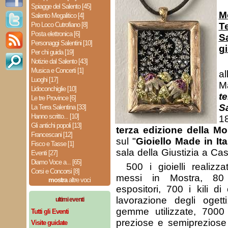
Spiagge del Salento [45]
M
Salento Megalitico [4]
Pro Loco Cutrofiano [8]
T
Posta elettronica [6]
S
Personaggi Salentini [10]
g
Per chi guida [19]
Notizie dal Salento [43]
Musica e Concerti [1]
a
Luoghi [17]
M
Lidoconchiglie [10]
t
Le tre Province [6]
S
La Terra Salentina [33]
Hanno scritto... [10]
18
Gli antichi popoli [13]
terza edizione della 
Francescani [12]
sul "
Gioiello Made in Ita
Fisco e Tasse [1]
sala della Giustizia a Ca
Eventi [27]
Diamo Voce a... [65]
500 i gioielli realizz
Corsi e Concorsi [8]
messi in Mostra, 80 c
mostra
altre voci
espositori, 700 i kili di
lavorazione degli ogetti
ultimi eventi
gemme utilizzate, 7000 i
Tutti gli Eventi
preziose e semipreziose 
Visite guidate