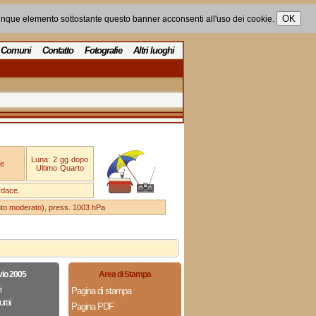
unque elemento sottostante questo banner acconsenti all'uso dei cookie.
Comuni
Contatto
Fotografie
Altri luoghi
Luna: 2 gg dopo
e
Ultimo Quarto
rdace.
ento moderato), press. 1003 hPa
vio 2005
Area di Stampa
i
Pagina di stampa
rai
Pagina PDF