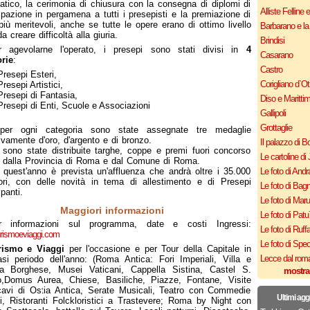
atico, la cerimonia di chiusura con la consegna di diplomi di
Alliste Felline 
ipazione in pergamena a tutti i presepisti e la premiazione di
 più meritevoli, anche se tutte le opere erano di ottimo livello
Barbarano e la
a creare difficoltà alla giuria.
Brindisi
r agevolarne l'operato, i presepi sono stati divisi in
4
Casarano
rie
:
Castro
Presepi Esteri,
Corigliano d`Ot
Presepi Artistici,
Presepi di Fantasia,
Diso e Maritti
Presepi di Enti, Scuole e Associazioni
Gallipoli
Grottaglie
per ogni categoria sono state assegnate tre medaglie
tivamente d'oro, d'argento e di bronzo.
Il palazzo di B
e sono state distribuite targhe, coppe e premi fuori concorso
Le cartoline di 
e dalla Provincia di Roma e dal Comune di Roma.
quest'anno è prevista un'affluenza che andrà oltre i 35.000
Le foto di Andr
tori, con delle novità in tema di allestimento e di Presepi
Le foto di Bagn
panti.
Le foto di Mar
Maggiori informazioni
Le foto di Patu
r informazioni sul programma, date e costi Ingressi:
Le foto di Ruff
rismoeviaggi.com
Le foto di Spe
rismo e Viaggi
per l'occasione e per Tour della Capitale in
Lecce dal roma
asi periodo dell'anno: (Roma Antica: Fori Imperiali, Villa e
ria Borghese, Musei Vaticani, Cappella Sistina, Castel S.
mostra
o,Domus Aurea, Chiese, Basiliche, Piazze, Fontane, Visite
cavi di Ostia Antica, Serate Musicali, Teatro con Commedie
Ultimi agg
nti, Ristoranti Folckloristici a Trastevere; Roma by Night con