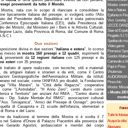
resepi provenienti da tutto il Mondo
.
Mostra: cerami
Arte e Natura
 Mostra, nata con lo scopo di rilanciare e consolidare la
ione tipicamente italiana del presepe, si svolgerà sotto l'Alto
Epifania in Friul
ato del Presidente della Repubblica ed è stata patrocinata
Vivo ­ Liveday
Conferenza Episcopale Italiana (CEI), dalla Presidenza del
LECCE DANZ
io dei Ministri, dal Ministero per i Beni e le Attività Culturali,
Siae ed Enpal
Regione Lazio, dalla Provincia di Roma, dal Comune di Roma
Progetto S.I.T.I
A.N.C.I.
Spettacolo mus
Due sezioni
Video.game
sposizione divisa in due sezioni "
italiana e estera
", lo scorso
Promessi Spos
ha messo
in mostra 160 presepi e 12 quadri
, esprimenti la
Gordon Matta-
tà
, provenienti da
12 regioni italiane
con 125 presepi e da
Carnevale a V
si esteri
con 35 presepi.
Papi in Posa
è trattato di opere realizzate, con tecniche, stili e materiali
Vhutemas
i, da artigiani italiani e stranieri e da enti, come il Centro
azioni Geotopografiche dell'Aeronautica Militare, da istituti
AUDIORAMA
erano nel sociale, come l'ANFFAS pro disabili, la Fondazione
Pinocchio
oga "Villa Maraini", la "Città delle Ragazze"; cooperative
Mostra: Misson
li come "L'Astrolabio", "H Anno Zero"; centri diurni come
»
Mostra 100 
tenza e Territorio" per anziani Asl RM/A , "Centro diurno di
mostra
ia - Dip. Salute Mentale Asl RM/G"; associazioni culturali
Ass. Torvajanica", "Amici del Presepe di Osnago"; pro-loco
uella di Casaprota e 21 scuole dell'infanzia, elementari e
Fotor
di Roma e del Lazio.
Tutte le fotor
me da tradizione al termine della Mostra si è svolta il 7
Acaya la citta` f
o nel Salone d'Onore di Palazzo Piacentini alla presenza del
ore Gerardo Agostini, ambasciatori e membri del corpo
Alessano