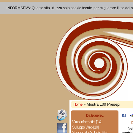
INFORMATIVA: Questo sito utilizza solo cookie tecnici per migliorare l'uso dei s
Home
»
Mostra 100 Presepi
Da leggere...
Virus informatici [14]
Sviluppo Web [10]
Ne
Spiagge del Salento [45]
centr