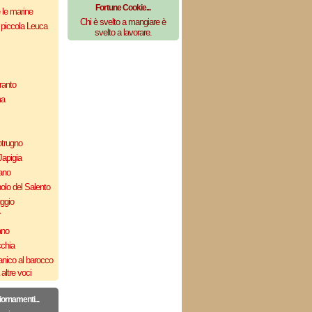
Fortune Cookie...
e le marine
Chi è svelto a mangiare è
 piccola Leuca
svelto a lavorare.
ranto
ma
otrugno
Japigia
ano
olo del Salento
uggio
`
ano
cchia
nico al barocco
altre voci
iornamenti...