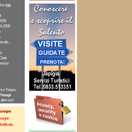
ca oggi
i
 2005
A 2005
s
.
icale...
i
Clark
enezia
i e Tiziano
Presepi
altre voci
assegne
assegne
ortificata