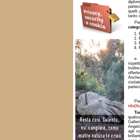
diplom
partec
quelli
tanto d
Pe
catego
e 
rispet
Inoltr
offert
Anche 
visita
parteci
Pe
info@tu
Tu
qualsi
Galle
Angel
agli s
brilla