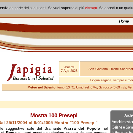
ervizi da parte dei suoi utenti. Se vuoi saperne di più
clicca qui
. Se accedi a un qual
Home
Venerdì
San Gaetano Thiene Sacerdot
7 Ago 2026
Lingua sagace, sempre è mo
Meteo nel Salento
: temp. 13 °C, Umid. rel. 67%, Scirocco (6.69 m/s, V
Mostra 100 Presepi
Archi
Antichi mestier
Dal 25/11/2004 al 9/01/2005 Mostra "100 Presepi"
Geishe e Samu
lle suggestive sale del Bramante
Piazza del Popolo
nel
Lettera d`aiuto
o di
Roma
si terrà questo particolare evento da non perdere,