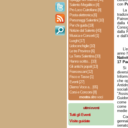
con
P
Salento Megalitico [4]
Pro Loco Cutrofiano [8]
La
tradiz
Posta elettronica [6]
Patron
Personaggi Salentini [10]
dalla 
Per chi guida [19]
Consigl
Notizie dal Salento [43]
dalla 
Musica e Concerti [1]
e dall'
Luoghi [17]
Lidoconchiglie [10]
L'e
Le tre Province [6]
anno 
La Terra Salentina [33]
Nativi
Hanno scritto... [10]
17 Pae
Gli antichi popoli [13]
Si 
Francescani [12]
divers
Inform
Fisco e Tasse [1]
che op
Eventi [27]
Antidr
Diamo Voce a... [65]
socia
Corsi e Concorsi [8]
"Assis
mostra
altre voci
Guidon
come "
come q
ultimi eventi
medie 
Tutti gli Eventi
Co
Visite guidate
gennai
senat