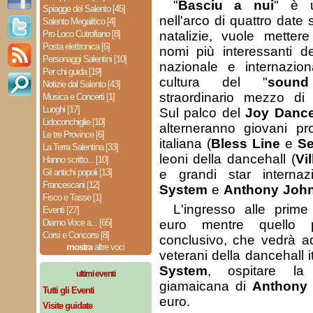
"
Basciu a nui
" è 
Spiagge del Salento [45]
nell'arco di quattro date 
Salento Megalitico [4]
Pro Loco Cutrofiano [8]
natalizie, vuole metter
Posta elettronica [6]
nomi più interessanti 
Personaggi Salentini [10]
nazionale e internaziona
Per chi guida [19]
cultura del "
soun
Notizie dal Salento [43]
straordinario mezzo di 
Musica e Concerti [1]
Luoghi [17]
Sul palco del
Joy Danc
Lidoconchiglie [10]
alterneranno giovani p
Le tre Province [6]
italiana (
Bless Line
e
Se
La Terra Salentina [33]
leoni della dancehall (
Vi
Hanno scritto... [10]
Gli antichi popoli [13]
e grandi star internazi
Francescani [12]
System
e
Anthony Joh
Fisco e Tasse [1]
L'ingresso alle prime
Eventi [27]
Diamo Voce a... [65]
euro mentre quello p
Corsi e Concorsi [8]
conclusivo, che vedrà ad
mostra
altre voci
veterani della dancehall i
System
, ospitare la
ultimi eventi
giamaicana di
Anthony
Tutti gli Eventi
euro.
Visite guidate