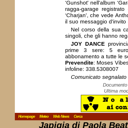
‘Gunshot' nell'album ‘Gar
ragga-garage registrato
‘Charjan', che vede Ant
il suo messaggio d'invito 
Nel corso della sua ca
singoli, che gli hanno reg
JOY DANCE
provinci
prime 3 sere: 5 euro
abbonamento a tutte le se
Prevendite
: Moses Vibe
infoline: 338.5308007
Comunicato segnalato
Documento c
Ultima mod
Homepage
Meteo
Web News
Cerca
Japigia di Paola Bea