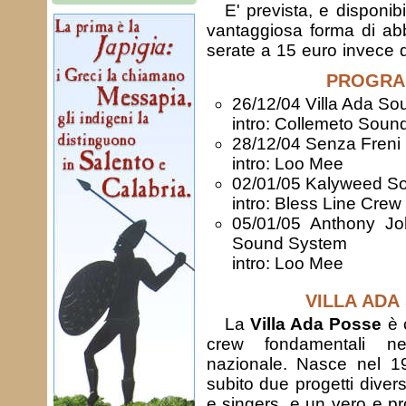
E' prevista, e disponib
vantaggiosa forma di ab
serate a 15 euro invece d
PROGR
26/12/04 Villa Ada So
intro: Collemeto Soun
28/12/04 Senza Freni
intro: Loo Mee
02/01/05 Kalyweed S
intro: Bless Line Crew
05/01/05 Anthony J
Sound System
intro: Loo Mee
VILLA ADA
La
Villa Ada Posse
è 
crew fondamentali n
nazionale. Nasce nel 1
subito due progetti diver
e singers, e un vero e p