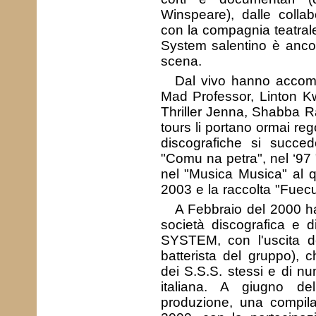
Winspeare), dalle collabo
con la compagnia teatral
System salentino è ancor
scena.
Dal vivo hanno accom
Mad Professor, Linton K
Thriller Jenna, Shabba Ra
tours li portano ormai reg
discografiche si succed
"Comu na petra", nel ‘97 
nel "Musica Musica" al q
2003 e la raccolta "Fuec
A Febbraio del 2000 ha
società discografica e
SYSTEM, con l'uscita d
batterista del gruppo), 
dei S.S.S. stessi e di nu
italiana. A giugno d
produzione, una compi