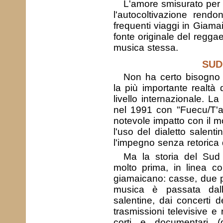
L'amore smisurato per 
l'autocoltivazione rend
frequenti viaggi in Giama
fonte originale del reggae
musica stessa.
SUD
Non ha certo bisogno 
la più importante realtà
livello internazionale. L
nel 1991 con "Fuecu/T'a
notevole impatto con il m
l'uso del dialetto salenti
l'impegno senza retorica d
Ma la storia del Sud
molto prima, in linea c
giamaicano: casse, due pi
musica è passata dal
salentine, dai concerti d
trasmissioni televisive e 
corti e documentari 