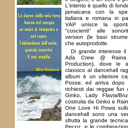
L'intento è quello di fon
jamaicana con la spec
italiana e romana in par
VAP unisce la spontan
"coscienti" alle sonor
version (le basi strume
che autoprodotte.
Di grande interesse il 
Ada Crew @ Raina S
Production), dove le 
classico al dancehall ra
album è un ulteriore cap
Posse, ed arriva dopo i
richiesti dai reggae fun 
Ginko, Lady Flavia/Bru
costruita da Ginko e Raina
One Love Hi Powa sulla p
dancehall sono una ve
sfrutta la grande tecnic
Pecoz, e le combinazioni