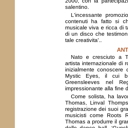
2000, con la partecipa
salentino.
L'incessante promoz
contenuti ha fatto si 
musicale viva e ricca di t
di un disco che testimon
tale creativita'..
AN
Nato e cresciuto a T
artista internazionale di
inizialmente conoscere 
Mystic Eyes, il cui b
Greensleeves nel Re
impressionante alla fine d
Come solista, ha lavo
Thomas, Linval Thomps
registrazione dei suoi gra
musicisti come Roots 
Thomas a produrre il gra
delle dance hall, ‘Guns