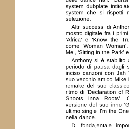
system dubplate intitol
system che si rispetti
selezione.
Altri successi di Anth
mostro digitale fra i prim
‘Africa' e ‘Know the Tr
come ‘Woman Woman', ‘
Me', ‘Sitting in the Park' e 
Anthony si è stabilito
periodo di pausa dagli s
inciso canzoni con Jah W
suo vecchio amico Mike Br
remake del suo classico 
ritmo di ‘Declaration of 
Shoots Inna Roots'. C
versione del suo inno ‘
ultimo single ‘I'm the On
nella dance.
Di fonda,entale impo